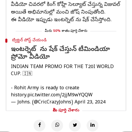
వీడియో చివరలో కింగ్ కోహ్లీ సెల్యూట్ చేస్తున్న విజువల్
అయితే అభిమానుల్లో మంచి జోష్ నింపుతోంది.
ఈ వీడియో ఇప్పుడు ఇంటర్నెట్ ను షేక్ చేసేస్తోంది.
మీరు
50%
శాతం పూర్తి చేశారు
ట్విట్టర్ పోస్ట్ చేయండి
ఇంటర్నెట్​ ను షేక్​ చేస్తున్ టీమిండియా
ప్రోమో వీడియో
INDIAN TEAM PROMO FOR THE T20I WORLD
CUP. 🇮🇳
- Rohit Army is ready to create
history.
pic.twitter.com/2jjM9wYQQW
— Johns. (@CricCrazyJohns)
April 23, 2024
మీరు పూర్తి చేశారు