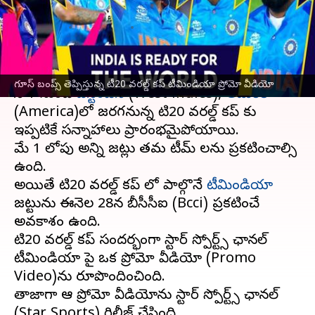
వీడియో
వ్రాసిన వారు
Apr 23, 2024
03:26 pm
Stalin
ఈ వార్తాకథనం ఏంటి
గూస్ బంప్స్ తెప్పిస్తున్న టీ20 వరల్డ్ కప్ టీమిండియా ప్రోమో వీడియో
జూన్ 1 నుంచి
వెస్టిండీస్
(West indies),
అమెరికా
(America)లో జరగనున్న టి20 వరల్డ్ కప్ కు
ఇప్పటికే సన్నాహాలు ప్రారంభమైపోయాయి.
మే 1 లోపు అన్ని జట్లు తమ టీమ్ లను ప్రకటించాల్సి
ఉంది.
అయితే టి20 వరల్డ్ కప్ లో పాల్గొనే
టీమిండియా
జట్టును ఈనెల 28న బీసీసీఐ (Bcci) ప్రకటించే
అవకాశం ఉంది.
టి20 వరల్డ్ కప్ సందర్భంగా స్టార్ స్పోర్ట్స్ ఛానల్
టీమిండియా పై ఒక ప్రోమో వీడియో (Promo
Video)ను రూపొందించింది.
తాజాగా ఆ ప్రోమో వీడియోను స్టార్ స్పోర్ట్స్ ఛానల్
(Star Sports) రిలీజ్ చేసింది.