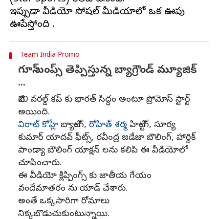
ఇప్పుడా వీడియో సోషల్ మీడియాలో ఒక ఊపు
Team India Promo
గూస్​ బంప్స్​ తెప్పిస్తున్న బ్యాగ్రౌండ్​ మ్యూజిక్​
...
టి20 వరల్డ్ కప్ కు భారత్ సిద్ధం అంటూ ప్రోమోస్ స్టార్ట్
అయింది.
విరాట్ కోహ్లీ
బ్యాటింగ్,
రోహిత్ శర్మ
హిట్టింగ్, సూర్య
కుమార్ యాదవ్ ఫీట్స్, రవీంద్ర జడేజా బౌలింగ్, హార్దిక్
పాండ్యా బౌలింగ్ యాక్షన్ లను కలిపి ఈ వీడియోలో
చూపించారు.
ఈ వీడియో క్లిప్పింగ్స్ కు జాతీయ గేయం
వందేమాతరం ను యాడ్ చేశారు.
అంతే ఒక్కసారిగా రోమాలు
నిక్కబొడుచుకుంటున్నాయి.