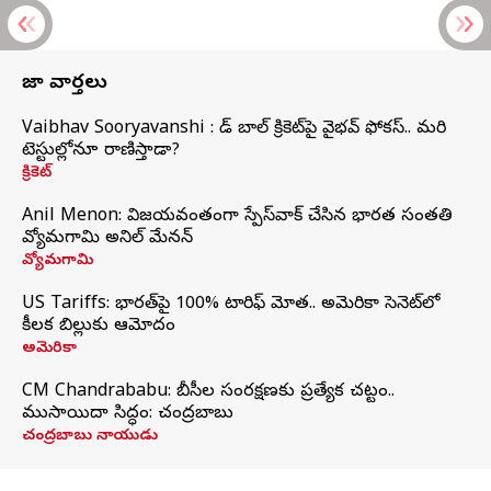
తాజా వార్తలు
Vaibhav Sooryavanshi : రెడ్ బాల్ క్రికెట్‌పై వైభవ్ ఫోకస్.. మరి
టెస్టుల్లోనూ రాణిస్తాడా?
క్రికెట్
Anil Menon: విజయవంతంగా స్పేస్‌వాక్‌ చేసిన భారత సంతతి
వ్యోమగామి అనిల్‌ మేనన్
వ్యోమగామి
US Tariffs: భారత్‌పై 100% టారిఫ్‌ మోత.. అమెరికా సెనెట్‌లో
కీలక బిల్లుకు ఆమోదం
అమెరికా
CM Chandrababu: బీసీల సంరక్షణకు ప్రత్యేక చట్టం..
ముసాయిదా సిద్ధం: చంద్రబాబు
చంద్రబాబు నాయుడు