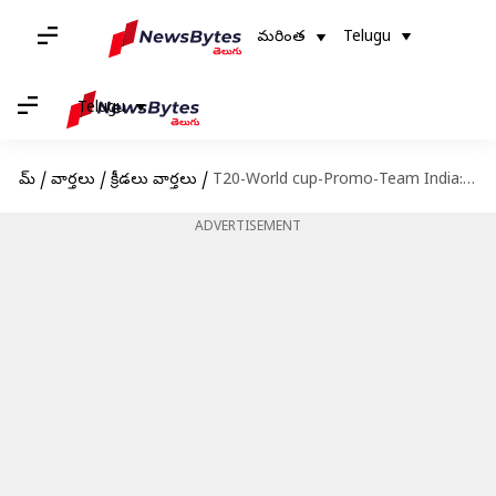
మరింత
Telugu
Telugu
హోమ్
/
వార్తలు
/
క్రీడలు వార్తలు
/
T20-World cup-Promo-Team India: గూస్ బంప్స్ తెప్పిస్తున్న టీ20 వరల్డ్ కప్ టీమిండియా ప్రోమో వీడియో
ADVERTISEMENT