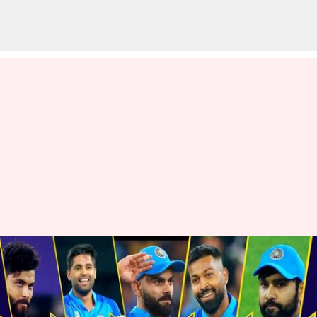
T20-World cup-Promo-Team
India: గూస్ బంప్స్ తెప్పిస్తున్న టీ20
వరల్డ్ కప్ టీమిండియా ప్రోమో