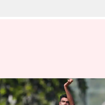
ప్రపంచ కప్ జట్టులోకి స్టార్ స్పిన్నర్
రవిచంద్రన్ అశ్విన్.. చెప్పకనే
చెప్పేసిన కెప్టెన్ రోహిత్