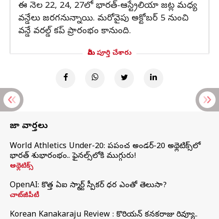
ఈ నెల 22, 24, 27లో భారత్-ఆస్ట్రేలియా జట్ల మధ్య
వన్డేలు జరగనున్నాయి. మరోవైపు అక్టోబర్ 5 నుంచి
వన్డే వరల్డ్ కప్ ప్రారంభం కానుంది.
మీరు పూర్తి చేశారు
తాజా వార్తలు
World Athletics Under-20: ప్రపంచ అండర్-20 అథ్లెటిక్స్‌లో
భారత్‌ శుభారంభం.. ఫైనల్స్‌లోకి ముగ్గురు!
అథ్లెటిక్స్
OpenAI: కొత్త ఏఐ స్మార్ట్ స్పీకర్ ధర ఎంతో తెలుసా?
చాట్‌జీపీటీ
Korean Kanakaraju Review : కొరియన్ కనకరాజు రివ్యూ..