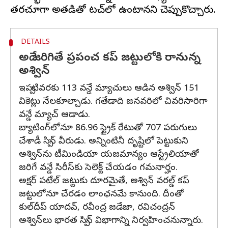
DETAILS
అదే జరిగితే ప్రపంచ కప్ జట్టులోకి రానున్న
అశ్విన్
ఇప్పటివరకు 113 వన్డే మ్యాచులు ఆడిన అశ్విన్ 151
వికెట్లు నేలకూల్చాడు. గతేడాది జనవరిలో చివరిసారిగా
వన్డే మ్యాచ్ ఆడాడు.
బ్యాటింగ్‌లోనూ 86.96 స్ట్రైక్ రేటుతో 707 పరుగులు
చేశాడీ స్పిన్ వీరుడు. అన్నింటినీ దృష్టిలో పెట్టుకుని
అశ్విన్‌ను టీమిండియా యజమాన్యం ఆస్ట్రేలియాతో
జరిగే వన్డే సిరీస్‌కు సెలెక్ట్ చేయడం గమనార్హం.
అక్షర్ పటేల్ జట్టుకు దూరమైతే, అశ్విన్ వరల్డ్ కప్
జట్టులోనూ చేరడం లాంఛనమే కానుంది. దీంతో
కుల్‌దీప్ యాదవ్, రవీంద్ర జడేజా, రవిచంద్రన్
అశ్విన్‌లు భారత స్పిన్ విభాగాన్ని నిర్వహించనున్నారు.