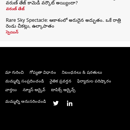
వరుణ్ తేజ్ కామెడీ వర్కౌట్ అయ్యిందా?
వరుణ్ తేజ్
Rare Sky Spectacle: ఆకాశంలో అరుదైన అద్భుతం.. ఒకే రాత్రి
రెండు చీకట్లు, ఉల్కాపాతం
స్పెయిన్
మా గురించి
గోప్యతా విధానం
నిబంధనలు & షరతులు
మమ్మల్ని సంప్రదించండి
నైతిక ప్రవర్తన
ఫిర్యాదుల పరిష్కారం
వార్తలు
న్యూస్ ఆర్కైవ్
టాపిక్స్ ఆర్కైవ్స్
మమ్మల్ని అనుసరించండి