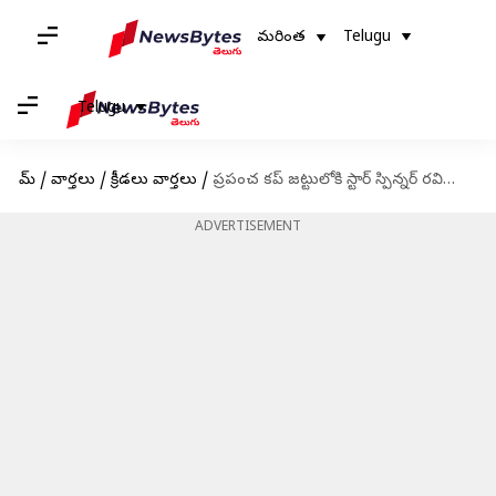
మరింత
Telugu
Telugu
హోమ్
/
వార్తలు
/
క్రీడలు వార్తలు
/
ప్రపంచ కప్ జట్టులోకి స్టార్ స్పిన్నర్ రవిచంద్రన్ అశ్విన్.. చెప్పకనే చెప్పేసిన కెప్టెన్ రోహిత్
ADVERTISEMENT