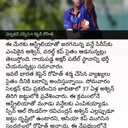
వ్రాసిన వారు
Sep 19, 2023
11:52 am
TEJAVYAS BESTHA
ఈ వార్తాకథనం ఏంటి
టీమిండియా
స్టార్ స్పిన్నర్
రవిచంద్రన్ అశ్విన్
జట్టులోకి
చెప్పకనే చెప్పేసిన కెప్టెన్ రోహిత్
గ్రాండ్ ఎంట్రీ ఇవ్వనున్నారు.
ఈ మేరకు ఆస్ట్రేలియాతో జరగనున్న వన్డే సిరీస్‌కు
ఎంపికైన అశ్విన్, వరల్డ్ కప్ సైతం ఆడనున్నట్లు
తెలుస్తోంది. గాయపడ్డ అక్షర్ పటేల్ స్థానాన్ని భర్తీ
చేయనున్నట్లు సమాచారం.
ఇటీవలే భారత కెప్టెన్ రోహిత్ శర్మ చేసిన వ్యాఖ్యలు
సైతం దీనికి బలాన్ని అందిస్తున్నాయి. సోమవారం
సెలక్షన్ కమిటీ ప్రకటించిన జాబితాలో 37 ఏళ్ల అశ్విన్
తిరిగి జట్టులోకి ప్రవేశించారు. ఈ క్రమంలోనే
ఆస్ట్రేలియాతో మూడు వన్డేలకు ఎంపికయ్యాడు.
స్పిన్ ఆల్ రౌండర్‌గా రవిచంద్రన్ అశ్విన్ ఎల్లప్పుడూ
జట్టు దృష్టిలో ఉంటారని, ఆసియా కప్ ముగిసిన
సందర్భంలో రోహిత్ అన్నారు. ఈ నేపథ్యంలోనే