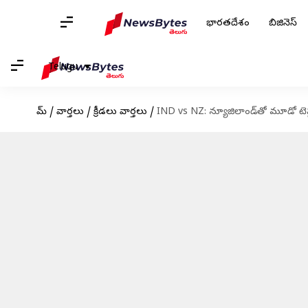
భారతదేశం
బిజినెస్
Telugu
హోమ్
/
వార్తలు
/
క్రీడలు వార్తలు
/
IND vs NZ: న్యూజిలాండ్‌తో మూడో టెస