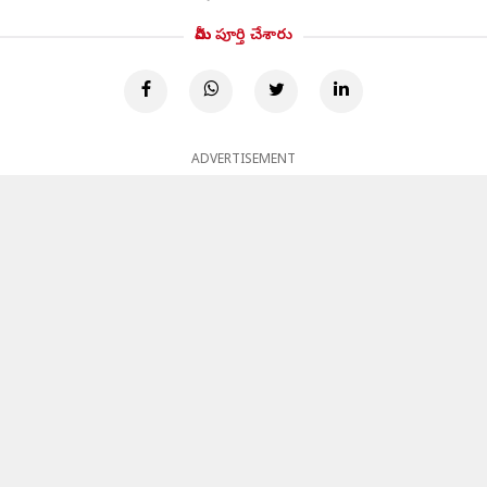
మీరు పూర్తి చేశారు
ADVERTISEMENT