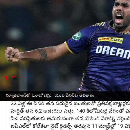
వ్రాసిన వారు
Oct 29, 2024
05:17 pm
Jayachandra Akuri
ఈ వార్తాకథనం ఏంటి
భారత్,
న్యూజిలాండ్
మధ్య మూడు టెస్టు సిరీస్‌లో భాగంగా
ఇప్పటికే తొలి రెండు టెస్టుల్లో ఓటమిని ఎదుర్కొన్న టీమి
ఈ క్రమంలోనే యువ పేసర్ హర్షిత్ రాణాకు భారత్ తరఫున అ
రంజీ ట్రోఫీ అస్సాం మ్యాచ్‌లో దిల్లీ తరఫున హర్షిత్ రా
details
ఆకాదీప్ స్థానంలో హర్షిత్ రాణా
న్యూజిలాండ్ బ్యాటర్లపై ఒత్తిడి తేవడానికి ఆకాశ్‌దీప్ స్థా
న్యూజిలాండ్‌తో మూడో టెస్టు.. యువ పేసర్‌కు అవకాశం
22 ఏళ్ల ఈ పేసర్ తన పదునైన బంతులతో ప్రతిపక్ష బ్యాటర్లక
హర్షిత్ తన 6.2 అడుగుల ఎత్తు, 140 కిలోమీటర్ల వేగంతో వి
పిచ్ పరిస్థితులకు అనుగుణంగా తన బౌలింగ్ వేగాన్ని తగ్గించి,
ఐపీఎల్‌లో కోల్‌కతా నైట్ రైడర్స్ తరపున 11 మ్యాచ్‌ల్లో 19 వి