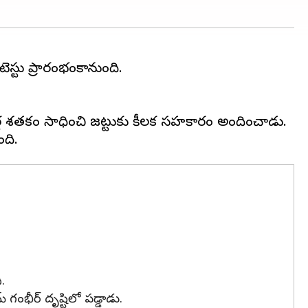
స్టు ప్రారంభంకానుంది.
చి అర్ధ శతకం సాధించి జట్టుకు కీలక సహకారం అందించాడు.
.
్ గంభీర్ దృష్టిలో పడ్డాడు.