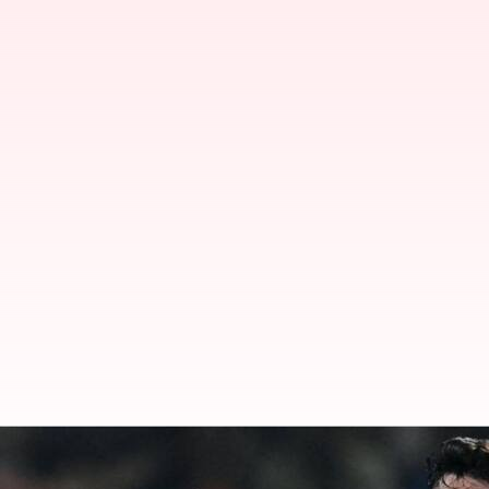
IND vs NZ: న్యూజిలాండ్‌తో మూడో టె