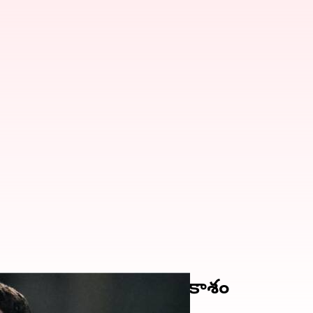
స్టు.. యువ పేసర్‌కు అవకాశం