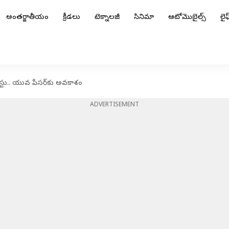
అంతర్జాతీయం
క్రీడలు
టెక్నాలజీ
సినిమా
ఆటోమొబైల్స్
లైఫ్
్టు.. యువ పేసర్‌కు అవకాశం
ADVERTISEMENT