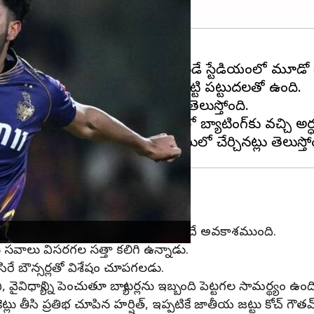
 నవంబర్ 1 నుంచి ముంబైలోని వాంఖడే స్టేడియంలో మూడో టె
ండియా, చివరి టెస్టులో గెలవడానికి గట్టి పట్టుదలతో ఉంది.
రంగేట్రం చేసే అవకాశం ఉన్నట్లు తెలుస్తోంది.
ణా ఐదు వికెట్లు తీసి, ఎనిమిదో స్థానంలో బ్యాటింగ్‌కు వచ్
నంలో హర్షిత్ రాణా ఈ మ్యాచ్‌లో అవకాశం పొందే అవకాశముంది.
ు సవాలు విసరగల సత్తా కలిగి ఉన్నాడు.
సిరే బౌన్సర్లతో విశేషం చూపగలడు.
 వైవిధ్యాన్ని పెంచుతూ బ్యాటర్లను ఇబ్బంది పెట్టగల సామర్థ్యం ఉంది
కెట్లు తీసి ప్రతిభ చూపిన హర్షిత్, ఇప్పటికే జాతీయ జట్టు కోచ్ గౌతమ