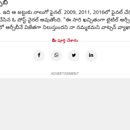
ీబీ
బీ. ఇది ఆ జట్టుకు నాలుగో ఫైనల్. 2009, 2011, 2016లో ఫైనల్ చేరి
సిన ఓ పోస్ట్ వైరల్ అవుతోంది. "ఈ సారి ఖచ్చితంగా టైటిల్ ఆర్సీబ
్‌లో ఆర్సీబీనే విజేతగా నిలుస్తుందని నా నమ్మకమని వాట్సన్ వ్యాఖ
మీరు పూర్తి చేశారు
ADVERTISEMENT