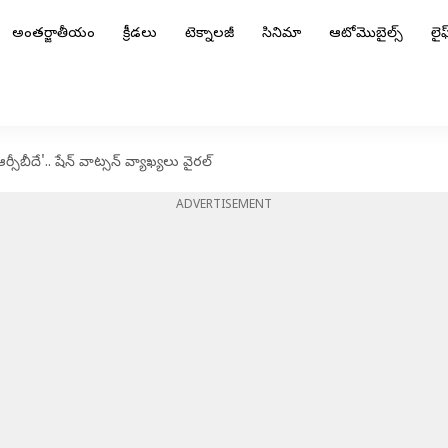
అంతర్జాతీయం
క్రీడలు
టెక్నాలజీ
సినిమా
ఆటోమొబైల్స్
లైఫ్
బీదే'.. షేన్ వాట్సన్ వ్యాఖ్యలు వైరల్
ADVERTISEMENT