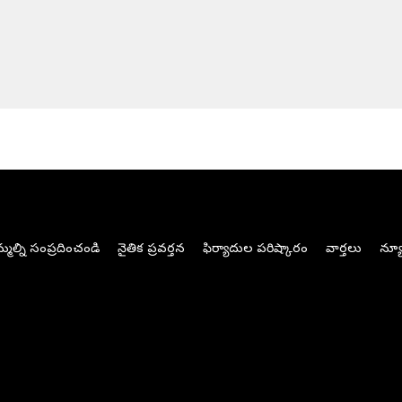
మల్ని సంప్రదించండి
నైతిక ప్రవర్తన
ఫిర్యాదుల పరిష్కారం
వార్తలు
న్యూ