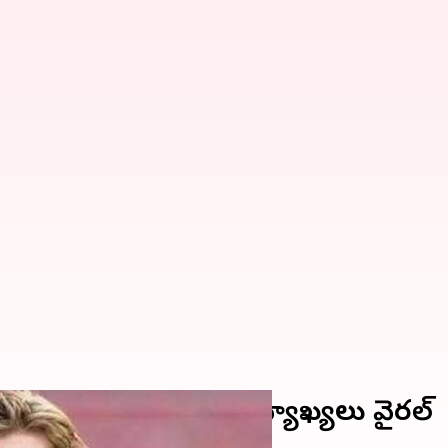
ీబీదే'.. షేన్ వాట్సన్ వ్యాఖ్యలు వైరల్