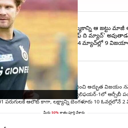
B) టైటిల్‌ గెలుచుకుంటుందన్న నమ్మకాన్ని ఆ జట్టు మాజీ ఆల్
 మ్యాచ్‌లో విరాట్ కోహ్లీ 'మ్యాన్ ఆఫ్ ది మ్యాచ్' అవుతాడ
 రెండో స్థానంలో నిలిచింది. మొత్తం 14 మ్యాచ్‌ల్లో 9 
ఆర్సీబీ
 మ్యాచ్‌లో 228 పరుగుల భారీ లక్ష్యాన్ని ఛేదించి అద్భుత విజయం 
జాతీయ క్రికెట్ స్టేడియంలో జరిగిన క్వాలిఫయర్-1లో ఆర్సీబీ పంజ
రుగులకే ఆలౌట్ కాగా, లక్ష్యాన్ని బెంగళూరు 10 ఓవర్లలోనే 2 విక
మీరు
50%
శాతం పూర్తి చేశారు