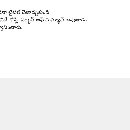
నా టైటిల్ చేజార్చుకుంది.
ీదే. కోహ్లీ మ్యాన్ ఆఫ్ ది మ్యాచ్ అవుతాడు.
్యానించారు.