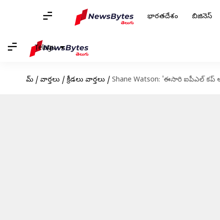
భారతదేశం
బిజినెస్
Telugu
హోమ్
/
వార్తలు
/
క్రీడలు వార్తలు
/
Shane Watson: 'ఈసారి ఐపీఎల్ కప్ ఆర్సీ