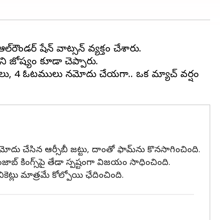
‌రౌండర్ షేన్ వాట్సన్ వ్యక్తం చేశారు.
ని జోష్యం కూడా చెప్పారు.
విజయాలు, 4 ఓటములు నమోదు చేయగా.. ఒక మ్యాచ్ వర్షం
నమోదు చేసిన ఆర్సీబీ జట్టు, దాంతో ఫామ్‌ను కొనసాగించింది.
ాబ్ కింగ్స్‌పై తేడా స్పష్టంగా విజయం సాధించింది.
ెట్లు మాత్రమే కోల్పోయి ఛేదించింది.