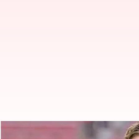
Shane Watson: 'ఈసారి ఐపీఎల్ కప్ ఆర్స