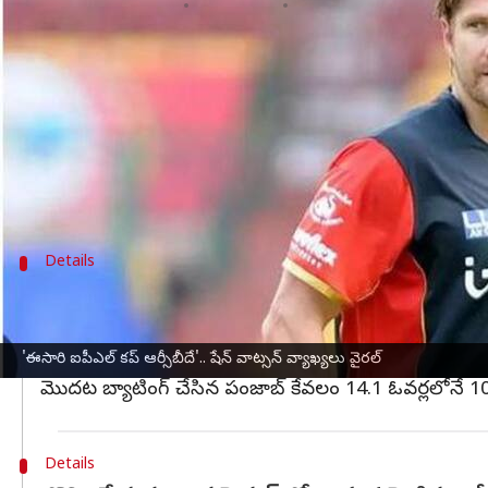
వ్రాసిన వారు
May 30, 2025
12:55 pm
Jayachandra Akuri
ఈ వార్తాకథనం ఏంటి
ఐపీఎల్ 2025 సీజన్‌లో
బెంగళూర్ రాయల్ ఛాలెంజర్స్
(RC
ఫైనల్‌లో ఆర్సీబీ కప్ అందుకుంటుందని మాత్రమే కాదు, ఆ
లీగ్ దశ ముగిసే సమయానికి ఆర్సీబీ పాయింట్ల పట్టికలో
Details
లక్నో జరిగిన మ్యాచులో భారీ లక్ష్యాన్నీ చేధించిన 
లీగ్ దశ చివరి మ్యాచ్‌లో లక్నో సూపర్ జెయింట్స్‌తో జరిగిన
మే 29న ముల్లన్‌పూర్‌లోని మహారాజా యాదవీంద్ర సింగ్ అంతర్
'ఈసారి ఐపీఎల్ కప్ ఆర్సీబీదే'.. షేన్ వాట్సన్ వ్యాఖ్యలు వైరల్
మొదట బ్యాటింగ్ చేసిన పంజాబ్ కేవలం 14.1 ఓవర్లలోనే 101 ప
Details