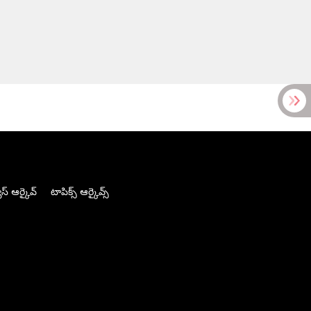
స్ ఆర్కైవ్
టాపిక్స్ ఆర్కైవ్స్