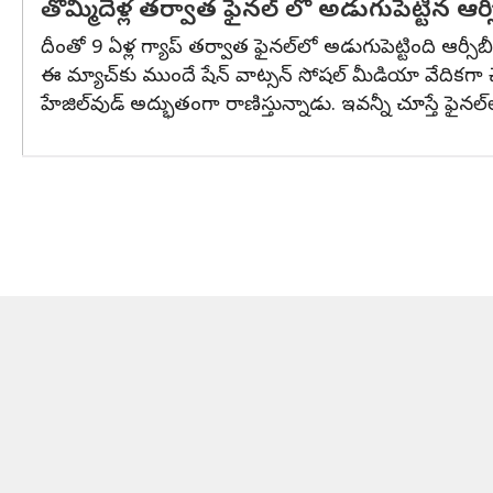
తొమ్మిదేళ్ల తర్వాత ఫైనల్ లో అడుగుపెట్టిన ఆర్స
దీంతో 9 ఏళ్ల గ్యాప్ తర్వాత ఫైనల్‌లో అడుగుపెట్టింది ఆర్సీ
ఈ మ్యాచ్‌కు ముందే షేన్ వాట్సన్ సోషల్ మీడియా వేదికగా చే
హేజిల్‌వుడ్ అద్భుతంగా రాణిస్తున్నాడు. ఇవన్నీ చూస్తే ఫైనల