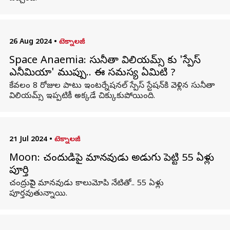
26 Aug 2024
•
టెక్నాలజీ
Space Anaemia: సునీతా విలియమ్స్ కు 'స్పేస్
ఎనీమియా' ముప్పు.. ఈ సమస్య ఏమిటి ?
కేవలం 8 రోజుల పాటు ఇంటర్నేషనల్ స్పేస్ స్టేషన్‌కి వెళ్లిన సునీతా
విలియమ్స్ ఇప్పటికీ అక్కడే చిక్కుకుపోయింది.
21 Jul 2024
•
టెక్నాలజీ
Moon: చంద్రుడిపై మానవుడు అడుగు పెట్టి 55 ఏళ్లు
పూర్తి
చంద్రునిపై మానవుడు కాలుమోపి నేటితో.. 55 ఏళ్లు
పూర్తవుతున్నాయి.