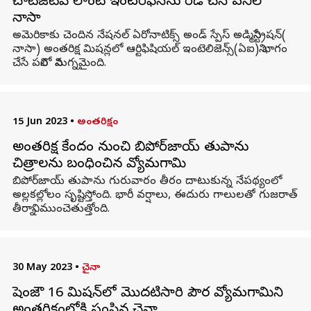
చాట్‌జీటీపీ లాంటి ఇంటర్‌ఫేస్‌ను రెడీ చేసే పనిలో
నాసా
అమెరికాకు చెందిన నేషనల్ ఏరోనాటిక్స్ అండ్ స్పేస్ అడ్మినిస్ట్రేషన్(
నాసా) అంతరిక్ష మిషన్లలో ఆర్టిఫిషియల్ ఇంటెలిజెన్స్(ఏఐ)ని భాగం
చేసే పనిలో నిమగ్నమైంది.
15 Jun 2023
•
అంతరిక్షం
అంతరిక్ష కేంద్రం నుంచి బిపోర్‌జాయ్ తుపాను
చిత్రాలను బంధించిన వ్యోమగామి
బిపోర్‌జాయ్ తుపాను గురువారం తీరం దాటుకున్న నేపథ్యంలో
అల్లకల్లోలం సృష్టిస్తోంది. భారీ వర్షాలు, ఈదురు గాలులతో గుజరాత్
తీరాన్ని ముంచెతుత్తోంది.
30 May 2023
•
చైనా
షెంజౌ 16 మిషన్‌లో మొదటిసారి పౌర వ్యోమగామిని
అంతరిక్షంలోకి పంపిన చైనా