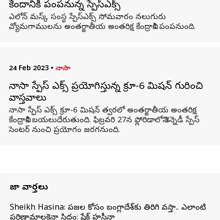
కేంద్రానికి పంపనున్న స్పేస్‌ఎక్స్
ఎలోన్ మస్క్ సంస్థ స్పేస్‌ఎక్స్ సోమవారం నలుగురు
వ్యోమగాములను అంతర్జాతీయ అంతరిక్ష కేంద్రానికి పంపనుంది.
24 Feb 2023
•
నాసా
నాసా స్పేస్ ఎక్స్ ప్రయోగిస్తున్న క్రూ-6 మిషన్ గురించి
వాస్తవాలు
నాసా స్పేస్ ఎక్స్ క్రూ-6 మిషన్ త్వరలో అంతర్జాతీయ అంతరిక్ష
కేంద్రానికి బయలుదేరుతుంది. ఫిబ్రవరి 27న ఫ్లోరిడాలోని కెన్నెడీ స్పేస్
సెంటర్ నుంచి ప్రయోగం జరగనుంది.
తాజా వార్తలు
Sheikh Hasina: ప్రజల కోసం బంగ్లాదేశ్‌కు తిరిగి వస్తా.. ఎలాంటి
పరిణామాలకైనా సిద్ధం: షేక్ హసీనా