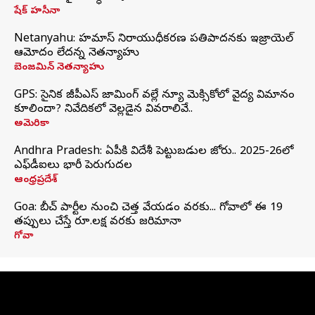
షేక్ హసీనా
Netanyahu: హమాస్ నిరాయుధీకరణ ప్రతిపాదనకు ఇజ్రాయెల్
ఆమోదం లేదన్న నెతన్యాహు
బెంజమిన్ నెతన్యాహు
GPS: సైనిక జీపీఎస్ జామింగ్ వల్లే న్యూ మెక్సికోలో వైద్య విమానం
కూలిందా? నివేదికలో వెల్లడైన వివరాలివే..
అమెరికా
Andhra Pradesh: ఏపీకి విదేశీ పెట్టుబడుల జోరు.. 2025-26లో
ఎఫ్‌డీఐలు భారీ పెరుగుదల
ఆంధ్రప్రదేశ్
Goa: బీచ్ పార్టీల నుంచి చెత్త వేయడం వరకు... గోవాలో ఈ 19
తప్పులు చేస్తే రూ.లక్ష వరకు జరిమానా
గోవా