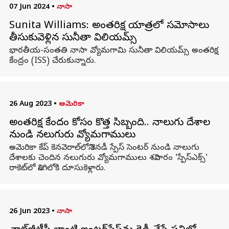
07 Jun 2024
•
నాసా
Sunita Williams: అంతరిక్ష యాత్రలో సమోసాలు
తీసుకువెళ్లిన సునీతా విలియమ్స్
భారతీయ-సంతతి నాసా వ్యోమగామి సునీతా విలియమ్స్ అంతరిక్ష
కేంద్రం (ISS) చేరుకున్నారు.
26 Aug 2023
•
అమెరికా
అంతరిక్ష కేంద్రం కోసం కొత్త సిబ్బంది.. నాలుగు దేశాల
నుండి నలుగురు వ్యోమగాములు
అమెరికా కేప్‌ కెనవెరాల్‌లోని కెనడీ స్పేస్ సెంటర్ నుండి నాలుగు
దేశాలకు చెందిన నలుగురు వ్యోమగాములు శనివారం 'స్పేస్‌ఎక్స్‌'
రాకెట్‌లో నింగిలోకి దూసుకెళ్లారు.
26 Jun 2023
•
నాసా