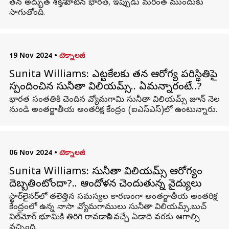
తన అద్భుత శక్తిని చాటిన భారత్‌, ఇప్పుడు మరింత ముందుకు
సాగుతోంది.
19 Nov 2024
•
టెక్నాలజీ
Sunita Williams: ఎట్టకేలకు తన ఆరోగ్య పరిస్థితిపై
స్పందించిన సునీతా విలియమ్స్.. ఏమన్నారంటే..?
భారత సంతతికి చెందిన వ్యోమగామి సునీతా విలియమ్స్ జూన్ నెల
నుండి అంతర్జాతీయ అంతరిక్ష కేంద్రం (ఐఎస్ఎస్)లో ఉంటున్నారు.
06 Nov 2024
•
టెక్నాలజీ
Sunita Williams: సునీతా విలియమ్స్ ఆరోగ్యం
దెబ్బతింటోందా?.. ఆందోళన చెందుతున్న వైద్యులు
స్టార్‌లైనర్‌లో తలెత్తిన సమస్యల కారణంగా అంతర్జాతీయ అంతరిక్ష
కేంద్రంలో ఉన్న నాసా వ్యోమగాములు సునీతా విలియమ్స్,బుచ్
విల్‌మోర్ భూమికి తిరిగి రావడానికి వచ్చే ఏడాది వరకు ఆగాల్సి
వచ్చింది.