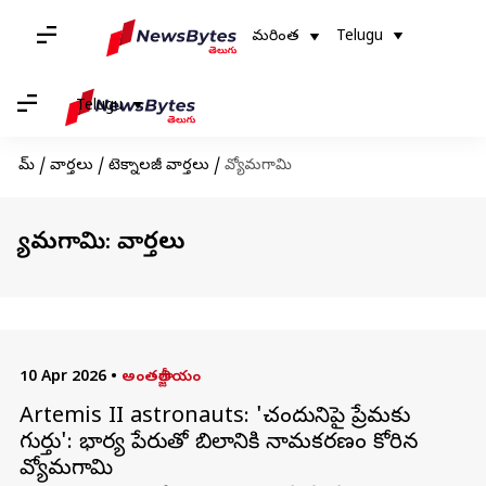
మరింత
Telugu
Telugu
హోమ్
/
వార్తలు
/
టెక్నాలజీ వార్తలు
/
వ్యోమగామి
వ్యోమగామి: వార్తలు
10 Apr 2026
•
అంతర్జాతీయం
Artemis II astronauts: 'చంద్రునిపై ప్రేమకు
గుర్తు': భార్య పేరుతో బిలానికి నామకరణం కోరిన
వ్యోమగామి