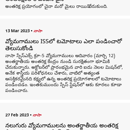
అంతరిక్ష ప్రయోగంలో చైనా మరో మైలు రాయిని చేరుకుంది.
13 Mar 2023
•
నాసా
వ్యోమగాములు ISSలో టమోటాలు ఎలా పండించారో
తెలుసుకోండి
నాసా స్పేస్‌ఎక్స్ క్రూ-5 వ్యోమగాములు ఆదివారం (మార్చి 12)
అంతర్జాతీయ అంతరిక్ష కేంద్రం నుండి సురక్షితంగా భూమికి
చేరుకున్నారు. అక్టోబర్‌లో ప్రారంభమైన వారి ఐదు నెలల మిషన్‌లో,
అనేక శాస్త్రీయ పరిశోధనలు చేశారు, వాటిలో అత్యంత
ఆసక్తికరమైనది కక్ష్యలో ఉన్న అంతరిక్ష ప్రయోగశాలలో టమోటాలు
పండించడం. ఇంతకుముందు స్పేస్ స్టేషన్‌లో ఆకు కూరలు కూడా
పండించారు.
27 Feb 2023
•
నాసా
నలుగురు వ్యోమగాములను అంతర్జాతీయ అంతరిక్ష