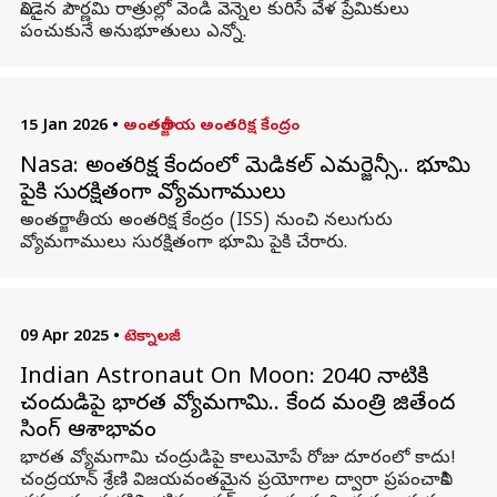
నిండైన పౌర్ణమి రాత్రుల్లో వెండి వెన్నెల కురిసే వేళ ప్రేమికులు
పంచుకునే అనుభూతులు ఎన్నో.
15 Jan 2026
•
అంతర్జాతీయ అంతరిక్ష కేంద్రం
Nasa: అంతరిక్ష కేంద్రంలో మెడికల్‌ ఎమర్జెన్సీ.. భూమి
పైకి సురక్షితంగా వ్యోమగాములు
అంతర్జాతీయ అంతరిక్ష కేంద్రం (ISS) నుంచి నలుగురు
వ్యోమగాములు సురక్షితంగా భూమి పైకి చేరారు.
09 Apr 2025
•
టెక్నాలజీ
Indian Astronaut On Moon: 2040 నాటికి
చంద్రుడిపై భారత వ్యోమగామి.. కేంద్ర మంత్రి జితేంద్ర
సింగ్‌ ఆశాభావం
భారత వ్యోమగామి చంద్రుడిపై కాలుమోపే రోజు దూరంలో కాదు!
చంద్రయాన్‌ శ్రేణి విజయవంతమైన ప్రయోగాల ద్వారా ప్రపంచానికి