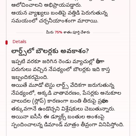
ఆలోచించాలని అభిప్రాయపడ్డారు.
ఆయన వ్యాఖ్యలు బంతిపై వత్తిడి పెరుగుతున్న
సమయంలో చర్చనీయాంశంగా మారాయి.
మీరు
75%
శాతం పూర్తి చేశారు
Details
లార్డ్స్‌లో బౌలర్లకు అవకాశం?
ఇప్పటి వరకూ జరిగిన రెండు మ్యాచుల్లో భారీగా
పరుగులు వచ్చిన నేపథ్యంలో బౌలర్లకు ఇది కాస్త
ఇబ్బందికరమైంది.
అయితే మూడో టెస్టు లార్డ్స్‌ వేదికగా జరుగుతున్న
నేపథ్యంలో, అక్కడి వాతావరణం, పేసర్లకు అనుకూల
వాలుదల (స్లోప్‌) కారణంగా బంతి తీరుపై ప్రభావం
తక్కువగానే ఉండొచ్చని విశ్లేషకులు చెబుతున్నారు.
అయినా ఐసీసీ ఈ డ్యూక్స్‌ బంతుల అంశంపై
స్పందించాలన్న డిమాండ్‌ మాత్రం తీవ్రంగా వినిపిస్తోంది.