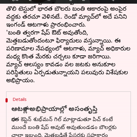
బంతులు ఇప్పుడు వివాదాస్పదంగా మారాయి.
తొలి టెస్టులో భారత బౌలర్లు బంతి ఆకారంపై అంపైర్ల
వద్దకు తరచూ వెళ్లినట్లే.. రెండో మ్యాచ్‌లో అదే పనిని
ఇంగ్లండ్‌ ఆటగాళ్లు ప్రారంభించారు.
'బంతి త్వరగా షేప్‌ ఔట్ అవుతోంది,
మెత్తబడుతోందంటూ ఫిర్యాదులు వస్తున్నాయి. ఈ
పరిణామాల నేపథ్యంలో ఆటగాళ్లు, మ్యాచ్‌ అధికారుల
మధ్య కొంత మేరకు చర్చలు కూడా జరిగాయి.
మ్యాచ్‌ ఆలస్యం కావడం వల్ల జట్లకు అనుకూల
పరిస్థితులు ఏర్పడుతున్నాయని పలువురు విశ్లేషకుల
Details
ఆటగాళ్ల అభిప్రాయాల్లో అసంతృప్తి
భారత కెప్టెన్ శుభ్‌మన్ గిల్ మాట్లాడుతూ పిచ్ కంటే
ముందే బంతి షేప్‌ అవుట్‌ అవుతుండడం బౌలర్లకు
చాలా ఇబ్బంది. మెత్తబడితే పేసర్లకు సహకారం