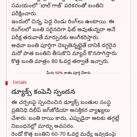
సమయంలో 'బాల్ గాజ్' పరికరంతో బంతిని
పరీక్షించారు.
ఇందులో చిన్న, పెద్ద రెండు రింగ్‌లు ఉంటాయి. ఈ
రింగ్‌లలో బంతి సరైనదిగా ఫిట్ అవుతున్నదా అనే
పరీక్ష తరువాతే మార్పునకు అంగీకరిస్తారు.
అథవా బంతి పూర్తిగా దెబ్బతిన్నట్లైతే దానికి దగ్గరైన
మరో పాత బంతిని తీసుకొని మ్యాచ్‌ కొనసాగిస్తారు.
కొత్త బంతి మాత్రం 80 ఓవర్ల తర్వాతే ఇచ్చారు.
మీరు
50%
శాతం పూర్తి చేశారు
Details
డ్యూక్స్‌ కంపెనీ స్పందన
ఈ చర్చలపై స్పందించిన డ్యూక్స్‌ బంతుల సంస్థ
ప్రతినిధి దిలీప్‌ జగ్‌జోడియా ఆసక్తికర వ్యాఖ్యలు
చేశారు. బంతి రాయి కాదు, ఎప్పుడైనా ఆటకు తగ్గట్లే
నిబంధనల్లో మార్పు అవసరం.
రెండో కొత్త బంతిని 60-70 ఓవర్ల మధ్యే ఇవ్వడంపై