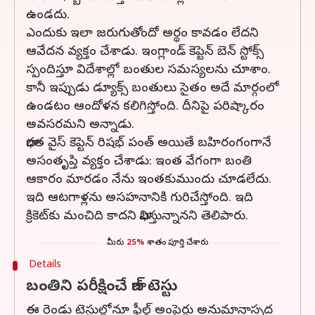
ఉండదు.
ఎందుకు ఇలా జరుగుతోందో అర్థం కావడం లేదని
ఆవేదన వ్యక్తం చేశాడు. ఇంగ్లాండ్‌ కెప్టెన్ బెన్‌ స్టోక్స్
స్పందిస్తూ విదేశాల్లో బంతుల సమస్యలను చూశాం.
కానీ ఇప్పుడు డ్యూక్స్‌ బంతులు సైతం అదే మార్గంలో
ఉండటం ఆందోళన కలిగిస్తోంది. దీనిపై పరిష్కారం
అవసరమని అన్నాడు.
భారత వైస్ కెప్టెన్ రిషభ్ పంత్ అయితే బహిరంగంగానే
అసంతృప్తి వ్యక్తం చేశాడు: ఇంత వేగంగా బంతి
ఆకారం మారడం నేను ఇంతకుముందు చూడలేదు.
ఇది ఆటగాళ్లను అసహనానికి గురిచేస్తోంది. ఇది
క్రికెట్‌కు మంచిది కాదని భావిస్తున్నానని తెలిపారు.
మీరు
25%
శాతం పూర్తి చేశారు
Details
బంతిని పరీక్షించే గాజ్ టెస్టు
ఈ రెండు టెస్టుల్లోనూ ఫీల్డ్ అంపైర్లు అనుమానాస్పద