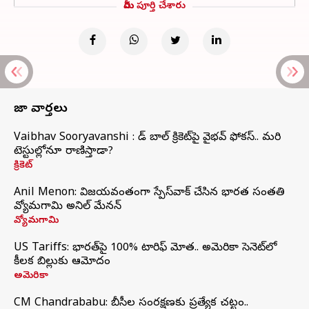
మీరు పూర్తి చేశారు
తాజా వార్తలు
Vaibhav Sooryavanshi : రెడ్ బాల్ క్రికెట్‌పై వైభవ్ ఫోకస్.. మరి
టెస్టుల్లోనూ రాణిస్తాడా?
క్రికెట్
Anil Menon: విజయవంతంగా స్పేస్‌వాక్‌ చేసిన భారత సంతతి
వ్యోమగామి అనిల్‌ మేనన్
వ్యోమగామి
US Tariffs: భారత్‌పై 100% టారిఫ్‌ మోత.. అమెరికా సెనెట్‌లో
కీలక బిల్లుకు ఆమోదం
అమెరికా
CM Chandrababu: బీసీల సంరక్షణకు ప్రత్యేక చట్టం..