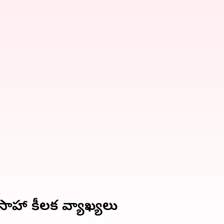
సాహా కీలక వ్యాఖ్యలు