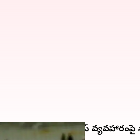
లేరు'.. ఇషాన్-శ్రేయాస్‌ వ్యవహారంపై 