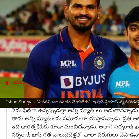
వ్రాసిన వారు
Mar 01, 2024
12:22 pm
Stalin
ఈ వార్తాకథనం ఏంటి
బీసీసీఐ
సెంట్రల్ కాంట్రాక్ట్ నుంచి శ్రేయాస్ అయ్యర్, ఇష
ఒక ఆటగాడు దేశవాళీ క్రికెట్‌లో ఆడకూడదనుకుంటే బ
మంచి ఆటగాడిగా ఎదగడానికి దేశవాళీ క్రికెట్‌నే ఆధారమని
వార్షిక కాంట్రాక్టుల నుంచి
శ్రేయస్ అయ్యర్
,
ఇషాన్ కిషన్‌
న
బీసీసీఐ
అన్ని మ్యాచ్‌లు అడాలి: సాహా
ఒక క్రికెటర్ ప్రతి మ్యాచ్‌కు సమానమైన ప్రాముఖ్యత ఇవ్వాలని
Ishan-Shreyas: 'ఎవరినీ బలవంతం చేయలేరు'.. ఇషాన్-శ్రేయాస్‌ వ్యవహారంపై
నేను ఫిట్‌గా ఉన్నప్పుడల్లా అన్ని మ్యాచ్ లు ఆడుతానన్నాడు
తాను అన్ని మ్యాచ్‌లను సమానంగా చూస్తానన్నాడు. ప్రతి ఆ
ఇది భారత క్రికెట్‌కు కూడా మంచిదన్నాడు. అలాగే సర్ఫరాజ్ ఖ
సర్ఫరాజ్ ఖాన్ గత నాలుదైదేళ్లలో చాలా పరుగులు చేసాడన్నా