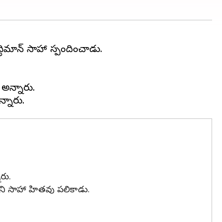
ద్ధిమాన్ సాహా స్పందించాడు.
 అన్నారు.
రు.
ాడని సాహా హితవు పలికాడు.