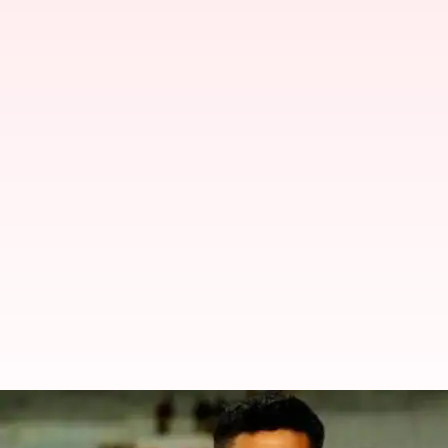
Ishan-Shreyas: 'ఎవరినీ బలవంతం చేయ