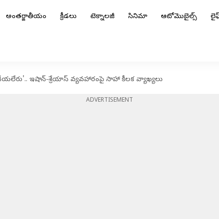
అంతర్జాతీయం
క్రీడలు
టెక్నాలజీ
సినిమా
ఆటోమొబైల్స్
లైఫ్
ేరు'.. ఇషాన్-శ్రేయాస్‌ వ్యవహారంపై సాహా కీలక వ్యాఖ్యలు
ADVERTISEMENT