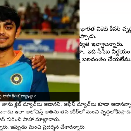
ాన్ కిషన్‌లను బుధవారం తొలగించడంపై భారత వికెట్ కీపర్ వృ
లవంతంగా ఏమీ చేయలేమని సాహా చెప్పాడు.
, ప్రతి ఒక్కరూ దానికి తగిన ప్రాధాన్యత ఇవ్వాలన్నారు.
ు తొలగించడం గురించి మాట్లాడుతూ.. ఇది బీసీసీఐ నిర్ణయం
 సాహా చెప్పాడు.
 సాహా కీలక వ్యాఖ్యలు
. తాను క్లబ్ మ్యాచ్‌లు ఆడానని, ఆఫీస్ మ్యాచ్‌లు కూడా ఆడానన్నా
టగాడు ఇలా ఆలోచిస్తే అతను తన కెరీర్‌లో మంచి వృద్ధిలోకి వస్త
ాన్ గురించి సాహా మాట్లాడారు.
రు. ఇప్పుడు మంచి ప్రదర్శన చేశారన్నారు.