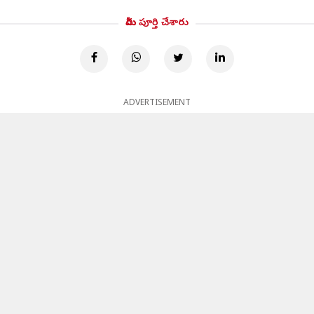
మీరు పూర్తి చేశారు
ADVERTISEMENT