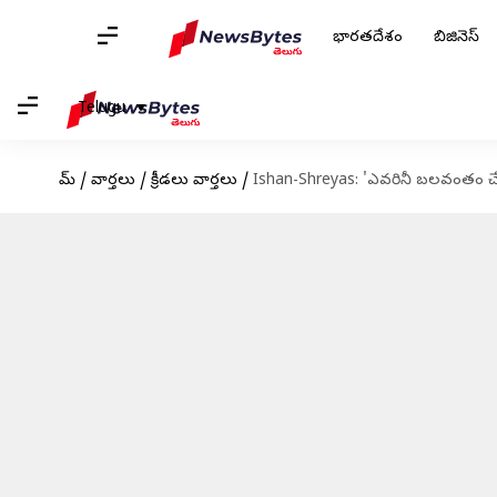
భారతదేశం
బిజినెస్
Telugu
హోమ్
/
వార్తలు
/
క్రీడలు వార్తలు
/
Ishan-Shreyas: 'ఎవరినీ బలవంతం చేయల