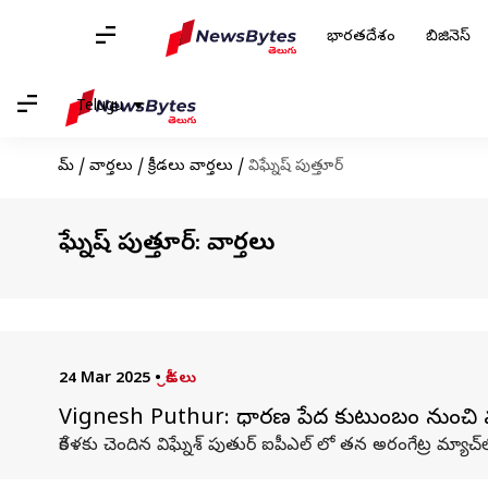
భారతదేశం
బిజినెస్
Telugu
హోమ్
/
వార్తలు
/
క్రీడలు వార్తలు
/
విఘ్నేష్ పుత్తూర్
విఘ్నేష్ పుత్తూర్: వార్తలు
24 Mar 2025
•
క్రీడలు
Vignesh Puthur: సాధార‌ణ పేద కుటుంబం నుంచి వ‌చ్చి
కేరళకు చెందిన విఘ్నేశ్ పుతుర్ ఐపీఎల్ లో తన అరంగేట్ర మ్యాచ్‌ల