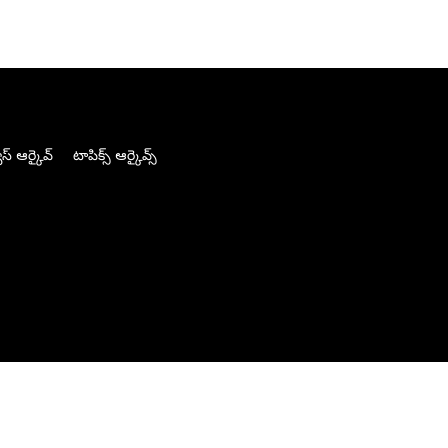
స్ ఆర్కైవ్
టాపిక్స్ ఆర్కైవ్స్