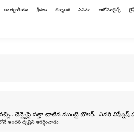
అంతర్జాతీయం
క్రీడలు
టెక్నాలజీ
సినిమా
ఆటోమొబైల్స్
లైఫ్
.. చెన్నైపై స‌త్తా చాటిన ముంబై బౌల‌ర్.. ఎవరి విఘ్నేష్ ప
ోనే అందరి దృష్టిని ఆకర్షించాడు.