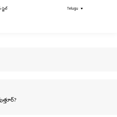
-స్టైల్
Telugu
ుత్తూర్?