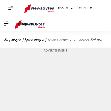
మరింత
Telugu
Telugu
హోమ్
/
వార్తలు
/
క్రీడలు వార్తలు
/
Asian Games 2023: సెయిలింగ్‌లో కాంస్యం గెలిచిన విష్షు శరవణస్
ADVERTISEMENT