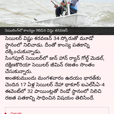
ఈ వార్తాకథనం ఏంటి
చైనాలో జరుగుతున్న
ఆసియా గేమ్స్
సెయిలింగ్
విభాగంలో భారత్ మరో పతకాన్ని కైవసం చేసుకుంది.
సెయిలింగ్‌లో కాంస్యం గెలిచిన విష్షు శరవణస్
మెన్స్ డింగీ ILCA-7 ఈవెంట్లో 24 ఏళ్ల భారత
సెయిలర్ విష్ణు శరవణన్ 34 స్కోరుతో మూడో
స్థానంలో నిలిచాడు. దీంతో కాంస్య పతకాన్ని
దక్కించుకున్నాడు.
సింగపూర్ సెయిలర్‌లో జున్ హాన్ ర్యాన్ గోల్డ్ మెడల్,
దక్షిణకొరియా సెయిలర్ జీమిన్ రజతం సొంతం
చేసుకున్నారు.
అంతకుముందు మంగళవారం ఉదయం భారత్‌కు
చెందిన 17 ఏళ్ల సెయిల‌ర్ నేహా థాకూర్‌ ఐఎల్‌సీఏ-4
ఈవెంట్‌లో 32 పాయింట్లతో రెండో స్థానంలో నిలిచి