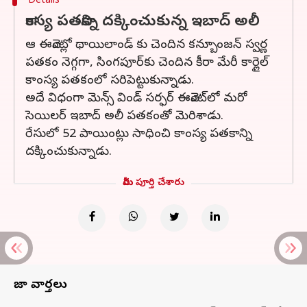
Details
కాంస్య పతకాన్ని దక్కించుకున్న ఇబాద్ అలీ
ఆ ఈవెంట్లో థాయిలాండ్ కు చెందిన కన్బూంజన్ స్వర్ణ
పతకం నెగ్గగా, సింగపూర్‌కు చెందిన కీరా మేరీ కార్లైల్
కాంస్య పతకంలో సరిపెట్టుకున్నాడు.
అదే విధంగా మెన్స్ విండ్ సర్ఫర్ ఈవెంట్‌లో మరో
సెయిలర్ ఇబాద్ అలీ పతకంతో మెరిశాడు.
రేసులో 52 పాయింట్లు సాధించి కాంస్య పతకాన్ని
దక్కించుకున్నాడు.
మీరు పూర్తి చేశారు
తాజా వార్తలు