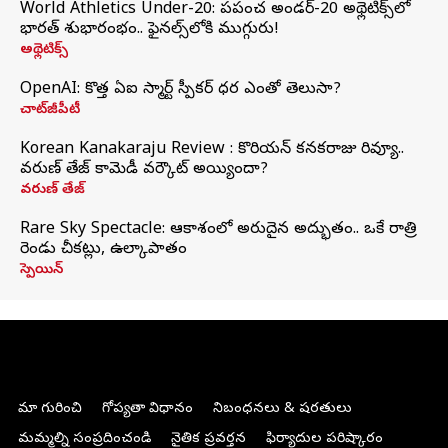
World Athletics Under-20: ప్రపంచ అండర్-20 అథ్లెటిక్స్‌లో
భారత్‌ శుభారంభం.. ఫైనల్స్‌లోకి ముగ్గురు!
అథ్లెటిక్స్
OpenAI: కొత్త ఏఐ స్మార్ట్ స్పీకర్ ధర ఎంతో తెలుసా?
చాట్‌జీపీటీ
Korean Kanakaraju Review : కొరియన్ కనకరాజు రివ్యూ..
వరుణ్ తేజ్ కామెడీ వర్కౌట్ అయ్యిందా?
వరుణ్ తేజ్
Rare Sky Spectacle: ఆకాశంలో అరుదైన అద్భుతం.. ఒకే రాత్రి
రెండు చీకట్లు, ఉల్కాపాతం
స్పెయిన్
మా గురించి
గోప్యతా విధానం
నిబంధనలు & షరతులు
మమ్మల్ని సంప్రదించండి
నైతిక ప్రవర్తన
ఫిర్యాదుల పరిష్కారం