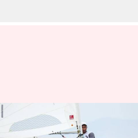
Asian Games 2023: సెయిలింగ్‌లో
కాంస్యం గెలిచిన విష్షు శరవణస్
వ్రాసిన వారు
Sep 27, 2023
05:33 pm
Jayachandra Akuri