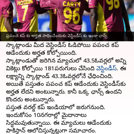
ఈ వార్తాకథనం ఏంటి
ప్రపంచ కప్
క్రికెట్
క్వాలిఫయర్ మ్యాచులు
జరుగుతున్నాయన్న సంగతి అందరికీ తెలిసిందే. ఈ
ప్రపంచ కప్ కు అర్హత సాధించేందుకు వెస్టిండీస్ కు ఇంకా ఛాన్స్
మ్యాచులో అందరినీ ఆశ్చర్యగొలిపే విధంగా
స్కాట్లాండు మీద వెస్టిండీస్ ఓడిపోయి ప్రపంచ కప్
ఆడేందుకు అర్హత కోల్పోయింది.
స్కాట్లాండుతో జరిగిన మ్యాచులో 43.5ఓవర్లలో అన్ని
వికెట్లు కోల్పోయి 181పరుగులు చేసింది
వెస్టిండీస్
. ఈ
లక్ష్యాన్ని స్కాట్లాండ్ 43.3ఓవర్లలోనే ఛేధించింది.
అయితే ప్రస్తుతం ప్రపంచ కప్ ఆడేందుకు వెస్టిండీస్‌కు
అర్హత లేదని అంటున్నారు. కానీ ఒక్క ఛాన్స్ ఉందని
కొందరు అంటున్నారు.
ప్రస్తుత వరల్డ్ కప్ ఇండియాలో జరుగనుంది.
ఇందుకోసం 10నగరాల్లో మైదానాలు
సిద్ధమవుతున్నాయి. ఈ మ్యాచులు ఆడేందుకు