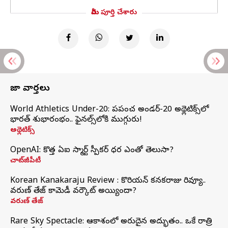
మీరు పూర్తి చేశారు
తాజా వార్తలు
World Athletics Under-20: ప్రపంచ అండర్-20 అథ్లెటిక్స్‌లో
భారత్‌ శుభారంభం.. ఫైనల్స్‌లోకి ముగ్గురు!
అథ్లెటిక్స్
OpenAI: కొత్త ఏఐ స్మార్ట్ స్పీకర్ ధర ఎంతో తెలుసా?
చాట్‌జీపీటీ
Korean Kanakaraju Review : కొరియన్ కనకరాజు రివ్యూ..
వరుణ్ తేజ్ కామెడీ వర్కౌట్ అయ్యిందా?
వరుణ్ తేజ్
Rare Sky Spectacle: ఆకాశంలో అరుదైన అద్భుతం.. ఒకే రాత్రి