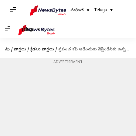
మరింత
Telugu
Telugu
హోమ్
/
వార్తలు
/
క్రీడలు వార్తలు
/
ప్రపంచ కప్ ఆడేందుకు వెస్టిండీస్‌కు ఉన్నది ఆ ఒక్క ఛాన్స్ మాత్రమే!
ADVERTISEMENT