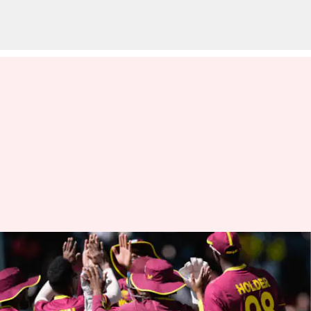
ప్రపంచ కప్ ఆడేందుకు వెస్టిండీస్‌కు
ఉన్నది ఆ ఒక్క ఛాన్స్ మాత్రమే!
వ్రాసిన వారు
Jul 02, 2023
03:03 pm
Sriram Pranateja