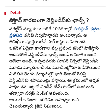
Details
పాకిస్తాన్ కారణంగా వెస్టిండీస్‌కు ఛాన్స్ ?
వరల్డ్ కప్ మ్యాచులు జరిగే 10నగరాల్లో
పాకిస్థాన్ భద్రతా
ప్రతినిధి
తనిఖీ నిర్వహిస్తారని అంటున్నారు. ఆ
తనిఖీలు పూర్తయితేనే పాక్ జట్టు ఆడుతుంది.
ఒకవేళ ఏదైనా కారణాల వల్ల ప్రపంచ కప్‌లో పాకిస్థాన్
ఆడకపోతే వెస్టిండీస్‌కు ఛాన్స్ ఉండే అవకాశం ఉంది.
అదెలా అంటే, ఇప్పటివరకు సూపర్ సిక్స్‌లో వెస్టిండీస్
మూడు మ్యాచులాడింది. మూడింట్లోనూ ఓడిపోయింది.
మిగిలిన రెండు మ్యాచుల్లో భారీ తేడాతో గెలిస్తే
వెస్టిండీస్‌కు 4పాయింట్లు వస్తాయి. ఈ క్రమంలో అర్హత
సాధించన జట్లలో విండీస్ టీమ్ టాప్‌లో ఉంటుంది.
తద్వారా వరల్డ్‌కు ఎంపిక అవుతుంది.
అయితే ఇదంతా జరగడం అసాధ్యం అని
చెబుతున్నారు క్రికెట్ నిపుణులు.