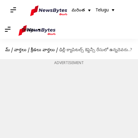
మరింత
Telugu
Telugu
హోమ్
/
వార్తలు
/
క్రీడలు వార్తలు
/
ఢిల్లీ క్యాపిటల్స్ కెప్టెన్సీ రేసులో ఉన్నదెవరు..?
ADVERTISEMENT