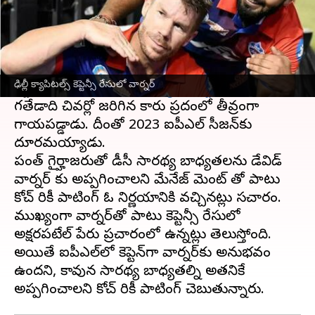
ఈ వార్తాకథనం ఏంటి
మార్చి 31 నుంచి ఐపీఎల్ లీగ్ ప్రారంభం కానుంది. 2023
ఐపీఎల్ సీజన్‌లో
ఢిల్లీ క్యాపిటల్స్
ఫ్రాంచేజీ నూతన
ఢిల్లీ క్యాపిటల్స్ కెప్టెన్సీ రేసులో వార్నర్
కెప్టెన్‌ను ఎంపిక చేసింది.
రెగ్యులర్ కెప్టెన్ రిషబ్ పంత్
గతేడాది చివర్లో జరిగిన కారు ప్రమాదంలో తీవ్రంగా
గాయపడ్డాడు. దీంతో 2023 ఐపీఎల్ సీజన్‌కు
దూరమయ్యాడు.
పంత్ గైర్హాజరుతో డీసీ సారథ్య బాధ్యతలను డేవిడ్
వార్నర్ కు అప్పగించాలని మేనేజ్ మెంట్ తో పాటు
కోచ్ రికీ పాటింగ్ ఓ నిర్ణయానికి వచ్చినట్లు సమాచారం.
ముఖ్యంగా వార్నర్‌తో పాటు కెప్టెన్సీ రేసులో
అక్షరపటేల్ పేరు ప్రచారంలో ఉన్నట్లు తెలుస్తోంది.
అయితే ఐపీఎల్‌లో కెప్టెన్‌గా వార్నర్‌కు అనుభవం
ఉందని, కావున సారథ్య బాధ్యతల్ని అతనికే