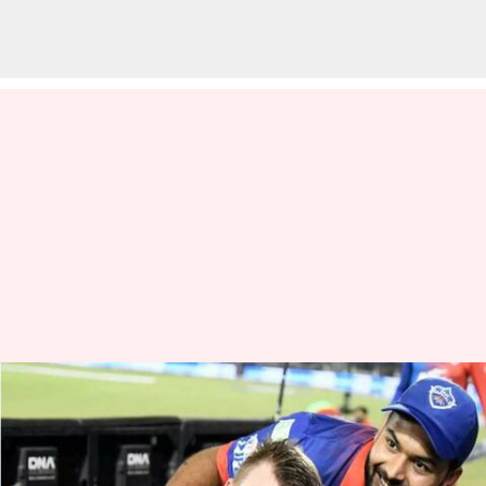
ఢిల్లీ క్యాపిటల్స్ కెప్టెన్సీ రేసులో
ఉన్నదెవరు..?
వ్రాసిన వారు
Mar 16, 2023
09:39 am
Jayachandra Akuri