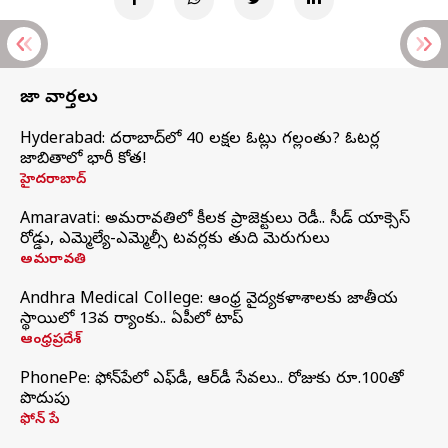
తాజా వార్తలు
Hyderabad: హైదరాబాద్‌లో 40 లక్షల ఓట్లు గల్లంతు? ఓటర్ల
జాబితాలో భారీ కోత!
హైదరాబాద్
Amaravati: అమరావతిలో కీలక ప్రాజెక్టులు రెడీ.. సీడ్‌ యాక్సెస్‌
రోడ్డు, ఎమ్మెల్యే-ఎమ్మెల్సీ టవర్లకు తుది మెరుగులు
అమరావతి
Andhra Medical College: ఆంధ్ర వైద్యకళాశాలకు జాతీయ
స్థాయిలో 13వ ర్యాంకు.. ఏపీలో టాప్
ఆంధ్రప్రదేశ్
PhonePe: ఫోన్‌పేలో ఎఫ్‌డీ, ఆర్‌డీ సేవలు.. రోజుకు రూ.100తో
పొదుపు
ఫోన్‌ పే