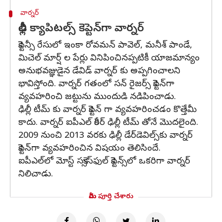
వార్నర్
ఢిల్లీ క్యాపిటల్స్ కెప్టెన్‌గా వార్నర్
కెప్టెన్సీ రేసులో ఇంకా రోవమన్ పావెల్, మనీశ్ పాండే,
మిచెల్ మార్ష్ ల పేర్లు వినిపించినప్పటికీ యాజమాన్యం
అనుభవజ్ఞుడైన డేవిడ్ వార్నర్ కు అప్పగించాలని
భావిస్తోంది. వార్నర్ గతంలో సన్ రైజర్స్ కెప్టెన్‌గా
వ్యవహరించి జట్టును ముందుడి నడిపించాడు.
ఢిల్లీ టీమ్ కు వార్నర్ కెప్టెన్ గా వ్యవహరించడం కొత్తేమీ
కాదు. వార్నర్ ఐపీఎల్ కెరీర్ ఢిల్లీ టీమ్ తోనే మొదలైంది.
2009 నుంచి 2013 వరకు ఢిల్లీ డేర్‌డెవిల్స్‌కు వార్నర్
కెప్టెన్‌గా వ్యవహరించిన విషయం తెలిసిందే.
ఐపీఎల్‌లో మోస్ట్ స‌క్సెస్‌ఫుల్ కెప్టెన్స్‌లో ఒక‌రిగా వార్న‌ర్
నిలిచాడు.
మీరు పూర్తి చేశారు