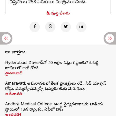
నష్టపోయి 258 పరుగులు మాత్రమే చేసింది.
మీరు పూర్తి చేశారు
తాజా వార్తలు
Hyderabad: హైదరాబాద్‌లో 40 లక్షల ఓట్లు గల్లంతు? ఓటర్ల
జాబితాలో భారీ కోత!
హైదరాబాద్
Amaravati: అమరావతిలో కీలక ప్రాజెక్టులు రెడీ.. సీడ్‌ యాక్సెస్‌
రోడ్డు, ఎమ్మెల్యే-ఎమ్మెల్సీ టవర్లకు తుది మెరుగులు
అమరావతి
Andhra Medical College: ఆంధ్ర వైద్యకళాశాలకు జాతీయ
స్థాయిలో 13వ ర్యాంకు.. ఏపీలో టాప్
ఆంధ్రప్రదేశ్