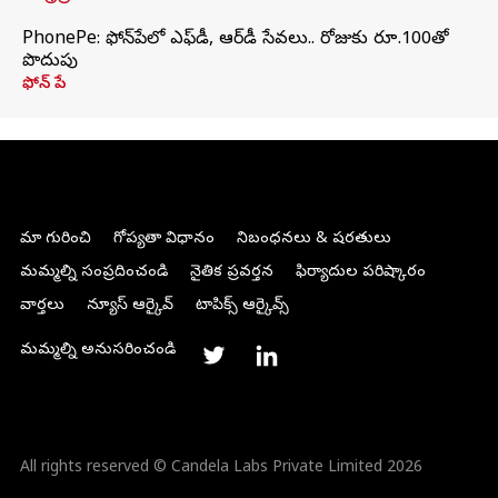
PhonePe: ఫోన్‌పేలో ఎఫ్‌డీ, ఆర్‌డీ సేవలు.. రోజుకు రూ.100తో
పొదుపు
ఫోన్‌ పే
మా గురించి
గోప్యతా విధానం
నిబంధనలు & షరతులు
మమ్మల్ని సంప్రదించండి
నైతిక ప్రవర్తన
ఫిర్యాదుల పరిష్కారం
వార్తలు
న్యూస్ ఆర్కైవ్
టాపిక్స్ ఆర్కైవ్స్
మమ్మల్ని అనుసరించండి
All rights reserved © Candela Labs Private Limited 2026