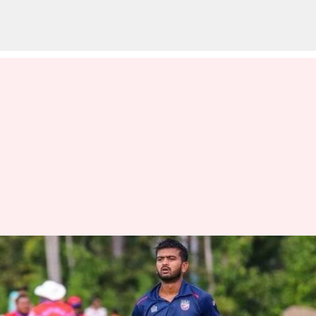
WI vs USA: అమెరికా జట్టులో సంగం
మంది ఇండియన్ ప్లేయర్లు!
వ్రాసిన వారు
Jun 19, 2023
10:05 am
Jayachandra Akuri