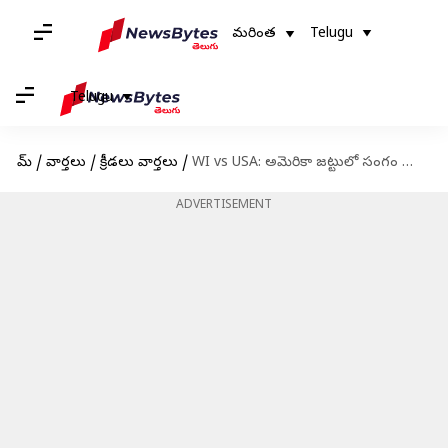
మరింత
Telugu
Telugu
హోమ్
/
వార్తలు
/
క్రీడలు వార్తలు
/
WI vs USA: అమెరికా జట్టులో సంగం మంది ఇండియన్ ప్లేయర్లు!
ADVERTISEMENT