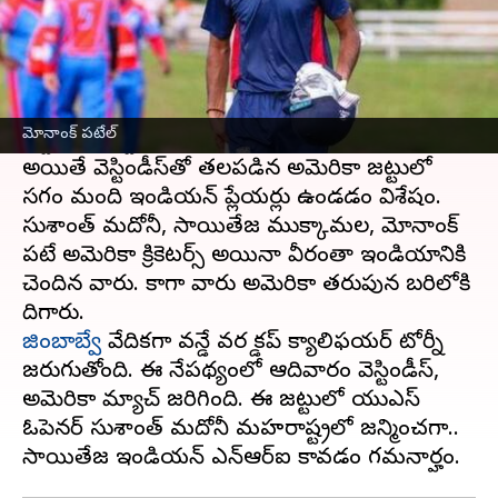
ఈ వార్తాకథనం ఏంటి
వరల్డ్ క్యాలిఫయర్ మ్యాచులో
వెస్టిండీస్
, యూఎస్ఏ
జట్లు తలపడ్డాయి. ఈ మ్యాచులో యూఎస్ఏపై
మోనాంక్ ప‌టేల్
వెస్టిండీస్ జట్టు 39 పరుగుల తేడాతో గెలుపొందింది.
అయితే వెస్టిండీస్‌తో తలపడిన అమెరికా జట్టులో
సగం మంది ఇండియన్ ప్లేయర్లు ఉండడం విశేషం.
సుశాంత్ మదోనీ, సాయితేజ ముక్కామల, మోనాంక్
పటేల్ అమెరికా క్రికెటర్స్ అయినా వీరంతా ఇండియానికి
చెందిన వారు. కాగా వారు అమెరికా తరుపున బరిలోకి
జింబాబ్వే
వేదికగా వన్డే వరల్డ్ కప్ క్యాలిఫయర్ టోర్నీ
జరుగుతోంది. ఈ నేపథ్యంలో ఆదివారం వెస్టిండీస్,
అమెరికా మ్యాచ్ జరిగింది. ఈ జట్టులో యుఎస్
ఓపెనర్ సుశాంత్ మదోనీ మహరాష్ట్రలో జన్మించగా..