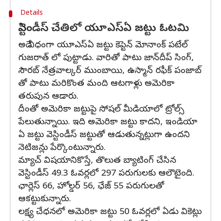
Details
వెస్టిండీస్ చేతిలో యూఎస్ఏ జట్టు ఓటమి
అదే విధంగా యూఎస్ఏ జట్టు కెప్టెన్ మోనాంక్ పటేల్
గుజరాత్ లో పుట్టాడు. వారితో పాటు జాన్‌దీప్ సింగ్,
సౌరబ్ నేత్రవాల్కర్ ముంబాయి, ఉస్మాన్ రఫీక్ పంజాబ్
తో పాటు మరికొంత మంది ఆటగాళ్లు అమెరికా
తరుపున ఆడారు.
దీంతో అమెరికా జట్టుపై సోషల్ మీడియాలో ట్రోల్స్
పేలుతున్నాయి. ఇది అమెరికా జట్టు కాదని, ఇండియా
ఏ జట్టు వెస్టిండీస్ జట్టుతో ఆడుతున్నట్లుగా ఉందని
నెటిజన్లు పేర్కొంటున్నారు.
మ్యాచ్ విషయానికొస్తే, తొలుత బ్యాటింగ్ చేసిన
వెస్టిండీస్ 49.3 ఓవర్లలో 297 పరుగులకు ఆలౌటైంది.
ఛార్లెస్ 66, హోల్డర్ 56, ఛేజ్ 55 పరుగులతో
ఆకట్టుకున్నారు.
లక్ష్య చేధనలో అమెరికా జట్టు 50 ఓవర్లలో ఏడు వికెట్లు