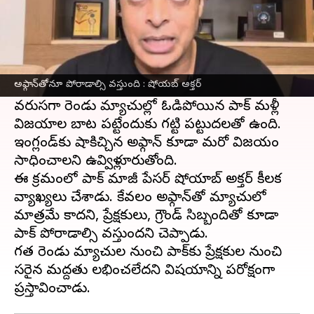
ఈ వార్తాకథనం ఏంటి
వన్డే వరల్డ్ కప్ 2023
లో
పాకిస్థాన్
మరో కీలక పోరుకు
సిద్ధమైంది. అఫ్గానిస్తాన్‌తో చైన్నై వేదికగా ఇవాళ
అఫ్గాన్‌తోనూ పోరాడాల్సి వస్తుంది : షోయబ్ అక్తర్
తలపడుతోంది.
వరుసగా రెండు మ్యాచుల్లో ఓడిపోయిన పాక్ మళ్లీ
విజయాల బాట పట్టేందుకు గట్టి పట్టుదలతో ఉంది.
ఇంగ్లండ్‌కు షాకిచ్చిన అఫ్గాన్ కూడా మరో విజయం
సాధించాలని ఉవ్విళ్లూరుతోంది.
ఈ క్రమంలో పాక్ మాజీ పేసర్ షోయాబ్ అక్తర్ కీలక
వ్యాఖ్యలు చేశాడు. కేవలం అఫ్గాన్‌తో మ్యాచులో
మాత్రమే కాదని, ప్రేక్షకులు, గ్రౌండ్ సిబ్బందితో కూడా
పాక్ పోరాడాల్సి వస్తుందని చెప్పాడు.
గత రెండు మ్యాచుల నుంచి పాక్‌కు ప్రేక్షకుల నుంచి
సరైన మద్దతు లభించలేదని విషయాన్ని పరోక్షంగా