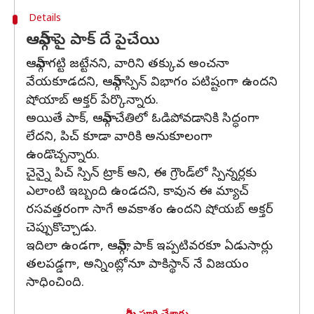
Details
ఆఫ్గాన్ పై పాక్ దే పైచేయి
ఆఫ్గాన్ గట్టి జట్టేనని, వారిని తక్కువ అంచనా
వేయకూడదని, ఆఫ్గాన్ స్పిన్ విభాగం పటిష్టంగా ఉందని
షోయాబ్ అక్తర్ పేర్కొన్నారు.
అయితే పాక్, ఆఫ్గాన్ చేతిలో ఓడిపోవడానికి సిద్ధంగా
లేదని, పిచ్ కూడా వారికి అనుకూలంగా
ఉండొచ్చన్నారు.
చైన్నై పిచ్ స్పిన్ ట్రాక్ అని, ఈ గ్రౌండ్‌లో స్పిన్నర్లకు
ఎలాంటి ఇబ్బంది ఉండదని, కావున ఈ మ్యాచ్
రసవత్తరంగా సాగే అవకాశం ఉందని షోయబ్ అక్తర్
చెప్పుకొచ్చాడు.
ఇదిలా ఉండగా, ఆఫ్గాన్, పాక్ ఇప్పటివరకూ ఏడుసార్లు
తలపడ్డగా, అన్నింట్లోనూ పాకిస్థాన్ నే విజయం
సాధించింది.