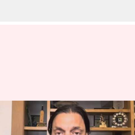
PAK Vs AFG: అఫ్గాన్‌తోనూ
పోరాడాల్సి వస్తుంది : షోయబ్ అక్తర్
వ్రాసిన వారు
Oct 23, 2023
04:36 pm
Jayachandra Akuri