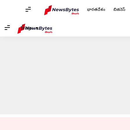
భారతదేశం
బిజినెస్
హోమ్
/
వార్తలు
/
క్రీడలు వార్తలు
/
IPL2023: ఫ్లే ఆఫ్స్ కు వెళ్లిన లక్నో..
Telugu