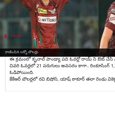
మొదట బ్యాటింగ్ దిగిన లక్నో నిర్ణీత 20 ఓవర్లలో 8 విక
సాధించింది.
లక్నో బ్యాటర్లలో నికోలస్ పూరన్ 30 బంతుల్లో 58 పరుగు
Details
రింకూ సింగ్ పోరాటం వృథా
లక్ష్య చేధనకు దిగిన కేకేఆర్ కు ఓపెనర్లు శుభారంభాన్ని 
రాణించిన లక్నో బౌలర్లు
ఈ క్రమంలో కృనాల్ పాండ్యా పది ఓవర్లో రాయ్ ని ఔట్ చేసి
చివరి ఓవర్లలో 21 పరుగులు అవసరం కాగా.. రింకూసింగ్ 1,Wd
ఓడిపోయింది.
కేకేఆర్ బౌలర్లలో రవి బిషోని, యాష్ ఠాకూర్ తలా రెండు వికె