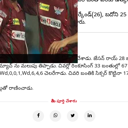
ెట్ల నష్టానికి 176 పరుగులు చేసింది. చివరి బంతి వరకు ఉత్
లు చేసి చెలరేగారు. డికాక్(28), మార్కేండ్(26), బదోని 25 
అందించారు. వెంకటేష్ అయ్యర్ 24 పరుగులు చేశాడు. జేసన్ రాయ్ 2
 మ్యాచ్ ను మలుపు తిప్పాడు. చివర్లో రింకూసింగ్ 33 బంతుల్లో 
,0,0,1,Wd,6,4,6 చెలరేగాడు. చివరి బంతికి సిక్సర్ కొట్టినా 1
ట్లతో రాణించాడు.
మీరు పూర్తి చేశారు