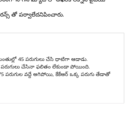
కంఠంగా సాగిన మ్యాచ్ లో అఖరికి లక్నోనే పైచేయి
రన్స్ తో పర్వాలేదనిపించారు.
8 బంతుల్లో 45 పరుగులు చేసి ధాటిగా ఆడాడు.
67 పరుగులు చేసినా ఫలితం లేకుండా పోయింది.
75 పరుగుల వద్దే అగిపోయి, కేకేఆర్ ఒక్క పరుగు తేడాతో