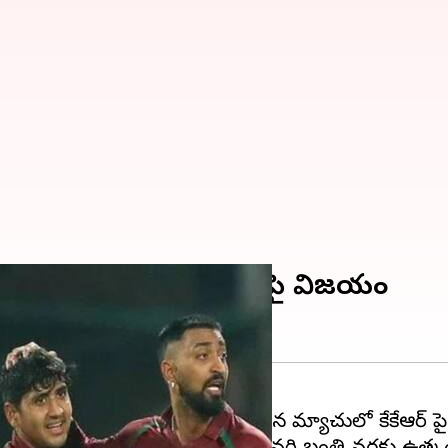
. ఒక్క పరుగు తేడాతో కేకేఆర్ పై విజయం
తా చాటింది. ఈడెన్ గార్డన్స్ లో జరిగిన మ్యాచులో కేకేఆర