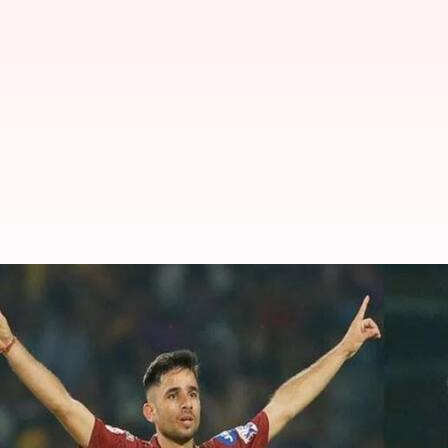
IPL2023: ఫ్లే ఆఫ్స్ కు వెళ్లిన లక్నో.
వ్రాసిన వారు
May 20, 2023
11:51 pm
Jayachandra Akuri
ఈ వార్తాకథనం ఏంటి
తప్పక గెలవాల్సిన మ్యాచులో
లక్నో సూపర్ జెయింట్స్
సత్