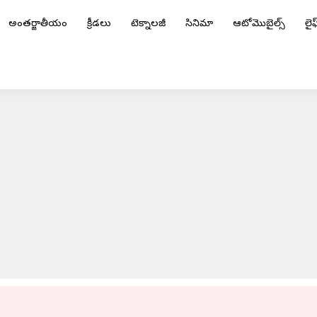
అంతర్జాతీయం
క్రీడలు
టెక్నాలజీ
సినిమా
ఆటోమొబైల్స్
లైఫ్
 ఒక్క పరుగు తేడాతో కేకేఆర్ పై విజయం
ADVERTISEMENT