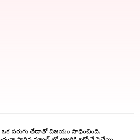
్ పై ఒక పరుగు తేడాతో విజయం సాధించింది.