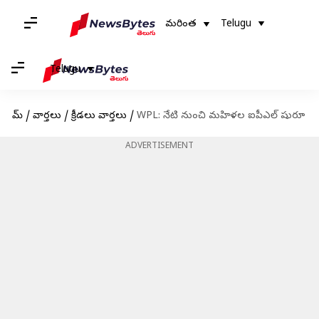
మరింత
Telugu
Telugu
హోమ్
/
వార్తలు
/
క్రీడలు వార్తలు
/
WPL: నేటి నుంచి మహిళల ఐపీఎల్ షురూ
ADVERTISEMENT