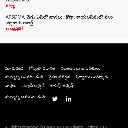
నియామకాలు
రష్యా
APSDMA: నేడు ఏపీలో వానలు.. కోస్తా, రాయలసీమలో పలు
జిల్లాలకు అలర్ట్
ఆంధ్రప్రదేశ్
మా గురించి
గోప్యతా విధానం
నిబంధనలు & షరతులు
మమ్మల్ని సంప్రదించండి
నైతిక ప్రవర్తన
ఫిర్యాదుల పరిష్కారం
వార్తలు
న్యూస్ ఆర్కైవ్
టాపిక్స్ ఆర్కైవ్స్
మమ్మల్ని అనుసరించండి
All rights reserved © Candela Labs Private Limited 2026