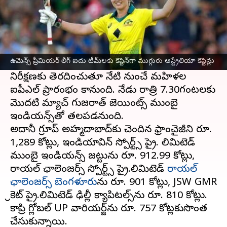
ఈ వార్తాకథనం ఏంటి
క్రికెట్ ఫ్యాన్స్ ఆసక్తిగా ఎదురుచూస్తోన్న
ఉమెన్స్
ప్రీమియర్ లీగ్‌
కు సర్వం సిద్ధమైంది. మహిళల క్రికెటర్లు
ఉమెన్స్ ప్రీమియర్ లీగ్ ఐదు టీమ్‌లకు కెప్టెన్‌గా ముగ్గురు ఆస్ట్రేలియా కెప్టెన్లు
ఎన్నాళ్లు నుంచే ఈ క్షణం ఎదురుచూస్తున్నాడు. ఈ
నిరీక్షణకు తెరదించుతూ నేటి నుంచే మహిళల
ఐపీఎల్ ప్రారంభం కానుంది. నేడు రాత్రి 7.30గంటలకు
మొదటి మ్యాచ్ గుజరాత్ జెయింట్స్ ముంబై
ఇండియన్స్‌తో తలపడనుంది.
అదానీ గ్రూప్ అహ్మదాబాద్‌కు చెందిన ఫ్రాంచైజీని రూ.
1,289 కోట్లు, ఇండియావిన్ స్పోర్ట్స్ ప్రై. లిమిటెడ్
ముంబై ఇండియన్స్ జట్టును రూ. 912.99 కోట్లు,
రాయల్ ఛాలెంజర్స్ స్పోర్ట్స్ ప్రై.లిమిటెడ్
రాయల్
ఛాలెంజర్స్ బెంగళూరు
ను రూ. 901 కోట్లు, JSW GMR
క్రికెట్ ప్రై.లిమిటెడ్ ఢిల్లీ క్యాపిటల్స్‌ను రూ. 810 కోట్లు.
కాప్రి గ్లోబల్ UP వారియర్జ్‌ను రూ. 757 కోట్లకుసొంత