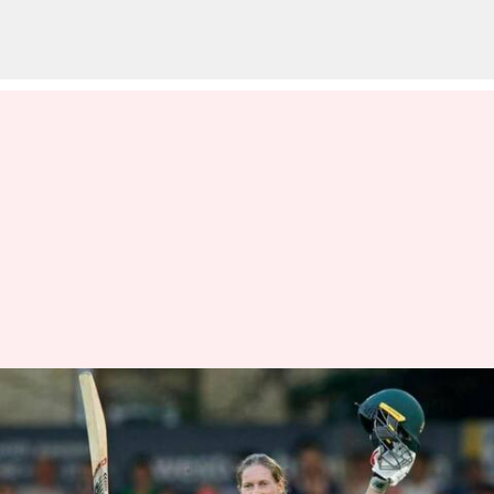
WPL: నేటి నుంచి మహిళల ఐపీఎల్
షురూ
వ్రాసిన వారు
Mar 04, 2023
01:01 pm
Jayachandra Akuri