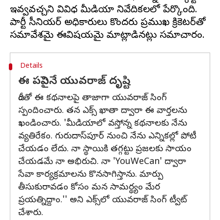
ఇవ్వవచ్చని వివిధ మీడియా నివేదికలలో పేర్కొంది.
పార్టీ సీనియర్‌ అధికారులు కొందరు ప్రముఖ క్రికెటర్‌తో
Details
ఈ పనిపైనే యువరాజ్ దృష్టి
దీంతో ఈ కథనాలపై తాజాగా యువరాజ్ సింగ్
స్పందించారు. తన ఎక్స్ ఖాతా ద్వారా ఈ వార్తలను
ఖండించారు. 'మీడియాలో వస్తోన్న కథనాలకు నేను
వ్యతిరేకం. గురుదాస్‌పూర్ నుంచి నేను ఎన్నికల్లో పోటీ
చేయడం లేదు. నా స్థాయికి తగ్గట్టు ప్రజలకు సాయం
చేయడమే నా అభిరుచి. నా 'YouWeCan' ద్వారా
సేవా కార్యక్రమాలను కొనసాగిస్తాను. మార్పు
తీసుకురావడం కోసం మన సామర్థ్యం మేర
ప్రయత్నిద్దాం.'' అని ఎక్స్‌లో యువరాజ్ సింగ్ ట్వీట్
చేశారు.