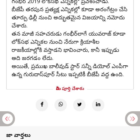
గంభీర్ 2019 లోక్‌సభ ఎన్నికల్లో ప్రవేశించాడు.
బీజేపీ తరపున ప్రత్యక్ష ఎన్నికల్లో కూడా అరంగేట్రం చేసి
తూర్పు ఢిల్లీ నుంచి అద్భుతమైన విజయాన్ని నమోదు
చేశారు.
తన మాజీ సహచరుడు గంభీర్‌లాగే యువరాజ్ కూడా
లోక్‌సభ ఎన్నికల నుంచి నేరుగా క్రియాశీల
రాజకీయాల్లోకి వస్తాడని భావించారు, కానీ ఇప్పుడు
అది జరగడం లేదు.
అయితే, ప్రముఖ బాలీవుడ్ స్టార్ సన్నీ డియోల్ ఎంపీగా
ఉన్న గురుదాస్‌పూర్ సీటు ఇప్పటికీ బీజేపీ వద్ద ఉంది.
మీరు పూర్తి చేశారు
తాజా వార్తలు