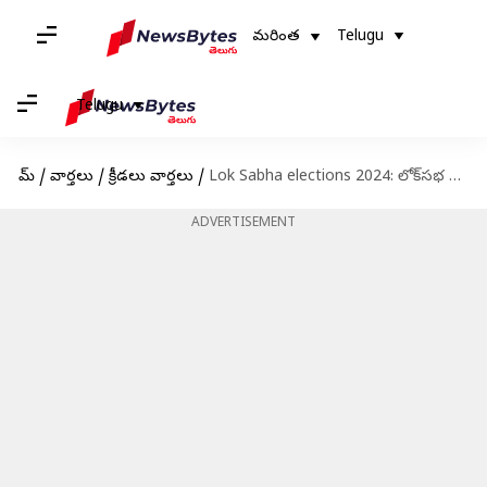
మరింత
Telugu
Telugu
హోమ్
/
వార్తలు
/
క్రీడలు వార్తలు
/
Lok Sabha elections 2024: లోక్‌సభ ఎన్నికల్లో పోటీ.. ఖండించిన యువరాజ్
ADVERTISEMENT