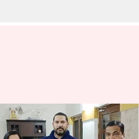
Lok Sabha elections 2024:
లోక్‌సభ ఎన్నికల్లో పోటీ.. ఖండించిన
యువరాజ్