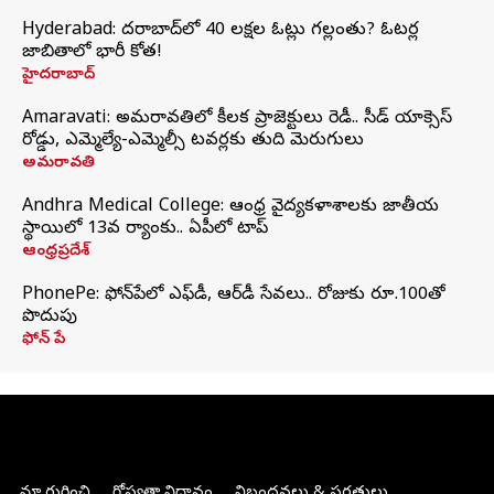
Hyderabad: హైదరాబాద్‌లో 40 లక్షల ఓట్లు గల్లంతు? ఓటర్ల
జాబితాలో భారీ కోత!
హైదరాబాద్
Amaravati: అమరావతిలో కీలక ప్రాజెక్టులు రెడీ.. సీడ్‌ యాక్సెస్‌
రోడ్డు, ఎమ్మెల్యే-ఎమ్మెల్సీ టవర్లకు తుది మెరుగులు
అమరావతి
Andhra Medical College: ఆంధ్ర వైద్యకళాశాలకు జాతీయ
స్థాయిలో 13వ ర్యాంకు.. ఏపీలో టాప్
ఆంధ్రప్రదేశ్
PhonePe: ఫోన్‌పేలో ఎఫ్‌డీ, ఆర్‌డీ సేవలు.. రోజుకు రూ.100తో
పొదుపు
ఫోన్‌ పే
మా గురించి
గోప్యతా విధానం
నిబంధనలు & షరతులు