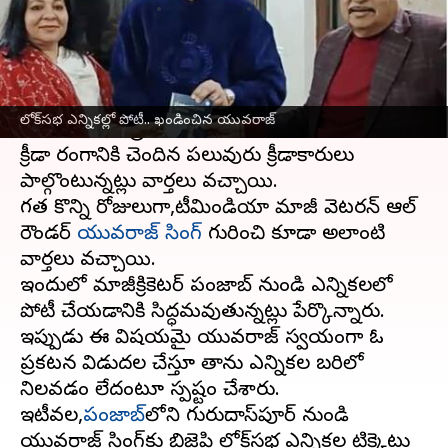
వ్రాసిన వారు
Mar 02, 2024
11:43 am
Sirish Praharaju
ఈ వార్తాకథనం ఏంటి
దేశంలో కొద్ది రోజుల్లోనే లోక్‌సభ ఎన్నికలు
లోక్‌సభ ఎన్నికల్లో పోటీ.. ఖండించిన యువరాజ్
జరగనుండగా,ప్రతిసారీ మాదిరిగానే ఈసారి కూడా
క్రీడా రంగానికి చెందిన పలువురు క్రీడాకారులు
పాల్గొంటున్నట్లు వార్తలు వచ్చాయి.
గత కొన్ని రోజులుగా,టీమిండియా మాజీ వెటరన్ ఆల్
రౌండర్
యువరాజ్ సింగ్
గురించి కూడా అలాంటి
వార్తలు వచ్చాయి.
ఇందులో మాజీక్రికెటర్ పంజాబ్ నుండి ఎన్నికలలో
పోటీ చేయడానికి సిద్ధమవుతున్నట్లు పేర్కొన్నారు.
ఇప్పుడు ఈ విషయమై యువరాజ్ స్వయంగా ఓ
ప్రకటన విడుదల చేస్తూ తాను ఎన్నికల బరిలో
నిలవడం లేదంటూ స్పష్టం చేశారు.
ఇటీవల,
పంజాబ్‌
లోని గురుదాస్‌పూర్ నుండి
యువరాజ్ సింగ్‌కు బిజెపి లోక్‌సభ ఎన్నికల టిక్కెట్టు