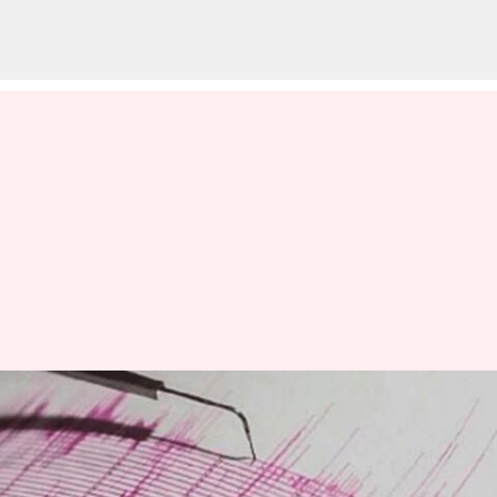
Earthquake: బ్రిటీష్ కొలంబియా
తీరంలో భూకంపం.. తీవ్రత 6.5గా
నమోదు