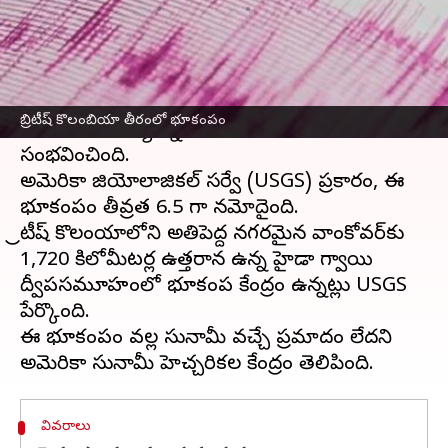
వ్రాసిన వారు
Sep 16, 2024
10:35 am
Sirish Praharaju
ఈ వార్తాకథనం ఏంటి
బ్రిటీష్ కొలంబియా,
కెనడా
తీర ప్రాంతంలోని ఉత్తర కోస్తాలో
బ్రిటీష్ కొలంబియా తీరంలో భూకంపం
ఆదివారం మధ్యాహ్నం భారీ
భూకంపం
సంభవించింది.
అమెరికా జియోలాజికల్ సర్వే (USGS) ప్రకారం, ఈ
భూకంపం తీవ్రత 6.5 గా నమోదైంది.
బ్రిటీష్ కొలంబియాలోని అతిపెద్ద నగరమైన వాంకోవర్‌కు
1,720 కిలోమీటర్ల ఉత్తరాన ఉన్న హైడా గ్వాయి
ద్వీపసమూహంలో భూకంప కేంద్రం ఉన్నట్లు USGS
పేర్కొంది.
ఈ భూకంపం వల్ల సునామీ వచ్చే ప్రమాదం లేదని
వివరాలు