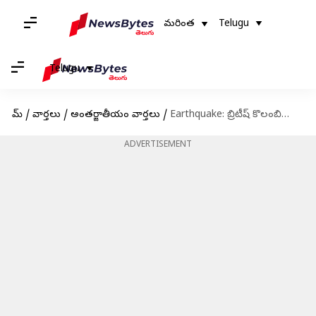
మరింత
Telugu
Telugu
హోమ్
/
వార్తలు
/
అంతర్జాతీయం వార్తలు
/
Earthquake: బ్రిటీష్ కొలంబియా తీరంలో భూకంపం.. తీవ్రత 6.5గా నమోదు
ADVERTISEMENT