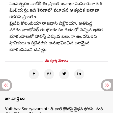
సంవత్సరం నాటికి ఈ ప్రాంత జనాభా సుమారుగా 5.6
మిలియన్లు,ఇది కెనడాలో మూడవ అత్యధిక జనాభా
కలిగిన ప్రాంతం.
బ్రిటీష్ కొలంబియా రాజధాని విక్టోరియా, అతిపెద్ద
నగరం వాంకోవర్.ఈ భూకంపం గతంలో వచ్చిన ఇతర
భూకంపాలతో పోలిస్తే ఎక్కువ బలంగా ఉందని,ఇది
స్థానికులు ఇప్పటివరకు అనుభవించిన బలమైన
భూకంపమని చెప్పారు.
మీరు పూర్తి చేశారు
తాజా వార్తలు
Vaibhav Sooryavanshi : రెడ్ బాల్ క్రికెట్‌పై వైభవ్ ఫోకస్.. మరి