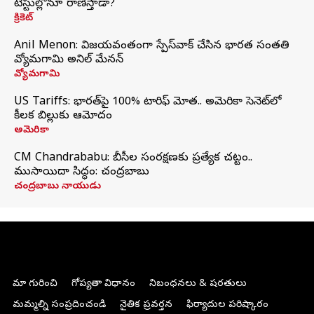
టెస్టుల్లోనూ రాణిస్తాడా?
క్రికెట్
Anil Menon: విజయవంతంగా స్పేస్‌వాక్‌ చేసిన భారత సంతతి
వ్యోమగామి అనిల్‌ మేనన్
వ్యోమగామి
US Tariffs: భారత్‌పై 100% టారిఫ్‌ మోత.. అమెరికా సెనెట్‌లో
కీలక బిల్లుకు ఆమోదం
అమెరికా
CM Chandrababu: బీసీల సంరక్షణకు ప్రత్యేక చట్టం..
ముసాయిదా సిద్ధం: చంద్రబాబు
చంద్రబాబు నాయుడు
మా గురించి
గోప్యతా విధానం
నిబంధనలు & షరతులు
మమ్మల్ని సంప్రదించండి
నైతిక ప్రవర్తన
ఫిర్యాదుల పరిష్కారం