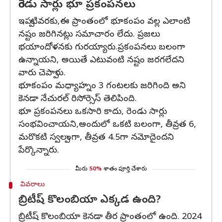
రెండు సార్లు భూ ప్రకంపనలు
ఇప్పటివరకు,ఈ ప్రాంతంలో భూకంపం వల్ల ఎలాంటి
నష్టం జరిగినట్లు సమాచారం లేదు. ప్రజలు
భయాందోళనకు గురయ్యారు.ప్రకంపనలు బలంగా
ఉన్నాయని, అయితే ఎటువంటి నష్టం జరగలేదని
వారు చెప్పారు.
భూకంపం మధ్యాహ్నం 3 గంటలకు జరిగింది అని
కెనడా నేచురల్ రిసోర్సెస్ తెలిపింది.
భూ ప్రకంపనలు ఒకసారి కాదు, రెండు సార్లు
సంభవించాయని,అందులో ఒకటి బలంగా, తీవ్రత 6,
మరొకటి స్వల్పంగా, తీవ్రత 4.5గా నమోదైందని
పేర్కొన్నారు.
మీరు
50%
శాతం పూర్తి చేశారు
వివరాలు
బ్రిటీష్ కొలంబియా ఎక్కడ ఉంది?
బ్రిటీష్ కొలంబియా కెనడా తీర ప్రాంతంలో ఉంది. 2024