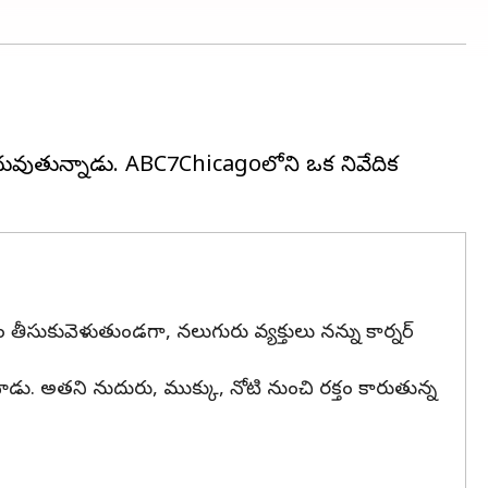
 చదువుతున్నాడు. ABC7Chicagoలోని ఒక నివేదిక
 తీసుకువెళుతుండగా, నలుగురు వ్యక్తులు నన్ను కార్నర్
చాడు. అతని నుదురు, ముక్కు, నోటి నుంచి రక్తం కారుతున్న