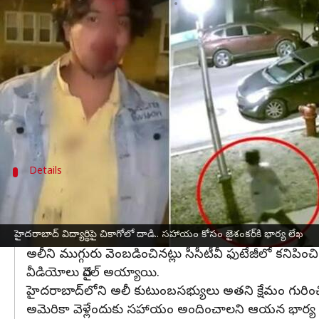
వ్రాసిన వారు
Feb 07, 2024
08:39 am
Sirish Praharaju
ఈ వార్తాకథనం ఏంటి
అమెరికా
లోని చికాగోలో భారతీయ సంతతి విద్యార్థిపై సాయుధ
హైదరాబాద్‌
కు చెందిన సయ్యద్ మజాహిర్ అలీ చికాగోలోన
Details
అలీక్షేమం గురించి కుటుంబసభ్యులు తీవ్ర ఆంద
ఒక వైరల్ వీడియోలో, అలీ ఇంటికి వెళ్తుండగా నలుగురు వ్యక్
చేసి, కొట్టి, నా ఫోన్‌ తీసుకోని పారిపోయారు. దయచేసి న
హైదరాబాద్ విద్యార్థిపై చికాగోలో దాడి.. సహాయం కోసం జైశంకర్‌కి భార్య లేఖ
అలీని ముగ్గురు వెంబడించినట్లు సీసీటీవీ ఫుటేజీలో కనిపిం
వీడియోలు వైరల్ అయ్యాయి.
హైదరాబాద్‌లోని అలీ కుటుంబసభ్యులు అతని క్షేమం గురించ
అమెరికా వెళ్లేందుకు సహాయం అందించాలని ఆయన భార్య విద