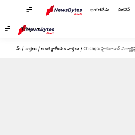
భారతదేశం
బిజినెస్
Telugu
హోమ్
/
వార్తలు
/
అంతర్జాతీయం వార్తలు
/
Chicago: హైదరాబాద్ విద్యార్థ