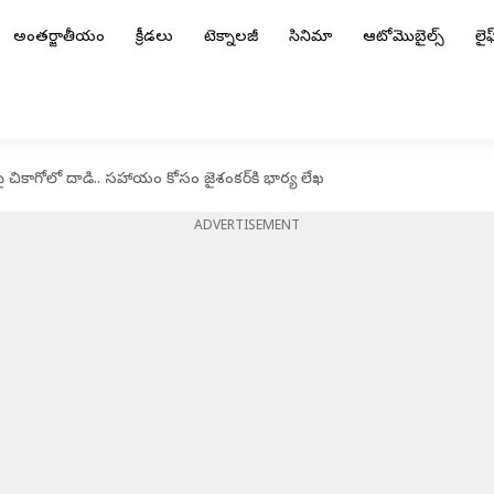
అంతర్జాతీయం
క్రీడలు
టెక్నాలజీ
సినిమా
ఆటోమొబైల్స్
లైఫ్
ిపై చికాగోలో దాడి.. సహాయం కోసం జైశంకర్‌కి భార్య లేఖ
ADVERTISEMENT