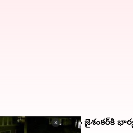
ాగోలో దాడి.. సహాయం కోసం జైశంకర్‌కి భార