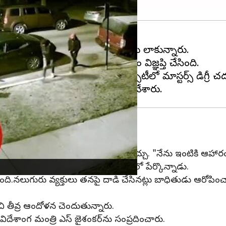
 వ్యక్తులు దాడి చేసి అతని ఫోన్‌ను లాకున్నారు.
ి ఇండియానా వెస్లియన్ యూనివర్సిటీలో మాస్టర్స్ డిగ్రీ
ోళన
తులు తనపై దాడి చేశారని చెప్పడం వినవచ్చు. "నేను ఇంటికి ఆహారం
ాకు సహాయం చేయండి" అని అలీ వీడియోలో పేర్కొన్నాడు.
చింది.నలుగురు వ్యక్తులు తనపై దాడి చేసినట్లు బాధితుడు ఆరోపిం
ి తీవ్ర ఆందోళన చెందుతున్నారు.
ేశాంగ మంత్రి ఎస్ జైశంకర్‌ను సంప్రదించారు.