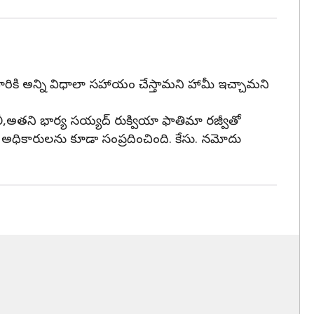
ికి అన్ని విధాలా సహాయం చేస్తామని హామీ ఇచ్చామని
లీ,అతని భార్య సయ్యద్ రుక్వియా ఫాతిమా రజ్వీతో
నిక అధికారులను కూడా సంప్రదించింది. కేసు. నమోదు