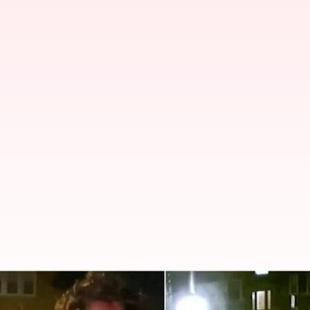
Chicago: హైదరాబాద్ విద్యార్థిపై చిక