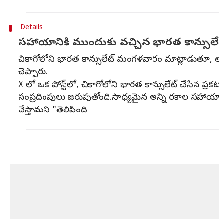
Details
సహాయానికి ముందుకు వచ్చిన భారత కాన్సులే
చికాగోలోని భారత కాన్సులేట్ మంగళవారం మాట్లాడుతూ, 
చెప్పారు.
X లో ఒక పోస్ట్‌లో, చికాగోలోని భారత కాన్సులేట్ చేసిన
సంప్రదింపులు జరుపుతోంది.సాధ్యమైన అన్ని రకాల సహాయాలు ఇస
చేస్తామని "తెలిపింది.