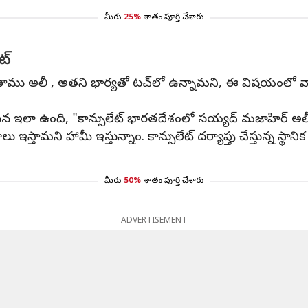
మీరు
25%
శాతం పూర్తి చేశారు
ట్
తాము అలీ , అతని భార్యతో టచ్‌లో ఉన్నామని, ఈ విషయంలో వార
 ప్రకటన ఇలా ఉంది, "కాన్సులేట్ భారతదేశంలో సయ్యద్ మజాహిర్ అ
్తామని హామీ ఇస్తున్నాం. కాన్సులేట్ దర్యాప్తు చేస్తున్న స్థా
మీరు
50%
శాతం పూర్తి చేశారు
ADVERTISEMENT