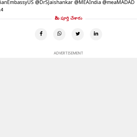
ianEmbassyUS
@DrSJaishankar
@MEAIndia
@meaMADAD
24
మీరు పూర్తి చేశారు
ADVERTISEMENT