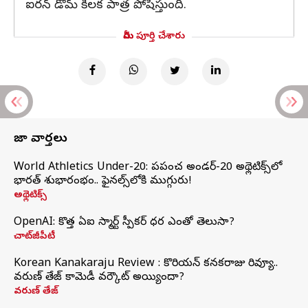
ఐరన్‌ డోమ్‌ కీలక పాత్ర పోషిస్తుంది.
మీరు పూర్తి చేశారు
తాజా వార్తలు
World Athletics Under-20: ప్రపంచ అండర్-20 అథ్లెటిక్స్‌లో
భారత్‌ శుభారంభం.. ఫైనల్స్‌లోకి ముగ్గురు!
అథ్లెటిక్స్
OpenAI: కొత్త ఏఐ స్మార్ట్ స్పీకర్ ధర ఎంతో తెలుసా?
చాట్‌జీపీటీ
Korean Kanakaraju Review : కొరియన్ కనకరాజు రివ్యూ..
వరుణ్ తేజ్ కామెడీ వర్కౌట్ అయ్యిందా?
వరుణ్ తేజ్