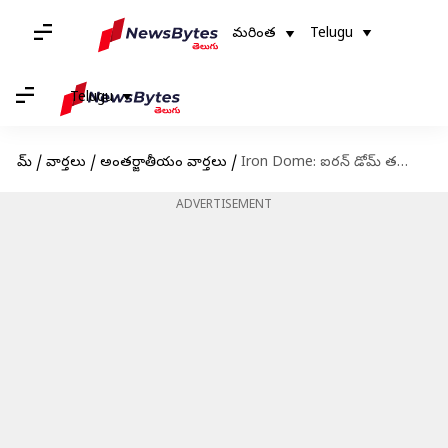
మరింత
Telugu
Telugu
హోమ్
/
వార్తలు
/
అంతర్జాతీయం వార్తలు
/
Iron Dome: ఐరన్‌ డోమ్‌ తయారీకి అమెరికా సిద్ధం.. ట్రంప్‌ ప్రకటన
ADVERTISEMENT