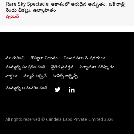
Rare Sky Spectacle: ఆకాశంలో అరుదైన అద్భుతం.. ఒకే రాత్రి
రెండు చీకట్లు, ఉల్కాపాతం
స్పెయిన్
మా గురించి
గోప్యతా విధానం
నిబంధనలు & షరతులు
మమ్మల్ని సంప్రదించండి
నైతిక ప్రవర్తన
ఫిర్యాదుల పరిష్కారం
వార్తలు
న్యూస్ ఆర్కైవ్
టాపిక్స్ ఆర్కైవ్స్
మమ్మల్ని అనుసరించండి
All rights reserved © Candela Labs Private Limited 2026