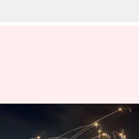
Iron Dome: ఐరన్‌ డోమ్‌ తయారీకి
అమెరికా సిద్ధం.. ట్రంప్‌ ప్రకటన
వ్రాసిన వారు
Jan 28, 2025
12:00 pm
Jayachandra Akuri