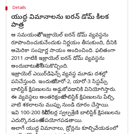
Details
యుద్ధ విమానాలను ఐరన్ డోమ్ కీలక
పాత్ర
ఆ సమయంలోనే ఇజ్రాయెల్‌ ఐరన్‌ డోమ్‌ వ్యవస్థను
రూపొందించుకునేందుకు నిర్ణయం తీసుకుంది, దీనికి
అమెరికా సంపూర్ణ సాయం అందించింది. ఫలితంగా
2011 నాటికి ఇజ్రాయెల్‌ ఐరన్‌ డోమ్‌ వ్యవస్థను
అందుబాటులోకి తీసుకొచ్చింది.
ఇజ్రాయెల్‌ ఎయిర్‌డిఫెన్స్‌ వ్యవస్థ మూడు దశల్లో
పనిచేస్తుంది. ఇందులో యారో-2, యారో-3 సిస్టమ్స్‌
బాలిస్టిక్‌ క్షిపణులను అడ్డుకోవడానికి వినియోగిస్తారు.
ఈ వ్యవస్థలు అంతరిక్షంలో బాలిస్టిక్‌ క్షిపణులను పేల్చి,
వాటి శకలాలను ముప్పు నుండి దూరం చేస్తాయి.
ఇవి 100-200 కిలోమీటర్ల స్వల్పశ్రేణి బాలిస్టిక్‌ క్షిపణులను
ఎదుర్కొనడంలో ఉపయోగపడతాయి.
అలాగే యుద్ధ విమానాలు, డ్రోన్లను కూల్చివేయడంలో