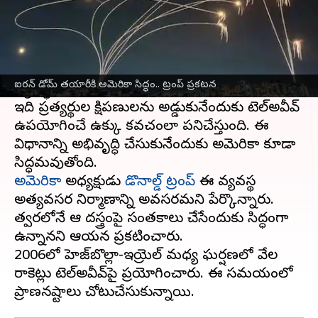
ఈ వార్తాకథనం ఏంటి
ఇజ్రాయెల్‌
ఆయుధ వ్యవస్థ గురించి మాట్లాడితే, తొలి
గుర్తుకు వచ్చే విధానం దుర్భేద్యమైన ఐరన్‌ డోమ్‌
ఐరన్‌ డోమ్‌ తయారీకి అమెరికా సిద్ధం.. ట్రంప్‌ ప్రకటన
వ్యవస్థ.
ఇది ప్రత్యర్థుల క్షిపణులను అడ్డుకునేందుకు టెల్‌అవీవ్‌
ఉపయోగించే ఉక్కు కవచంలా పనిచేస్తుంది. ఈ
విధానాన్ని అభివృద్ధి చేసుకునేందుకు అమెరికా కూడా
అమెరికా
అధ్యక్షుడు
డొనాల్డ్‌ ట్రంప్‌
ఈ వ్యవస్థ
అత్యవసర నిర్మాణాన్ని అవసరమని పేర్కొన్నారు.
త్వరలోనే ఆ దస్త్రంపై సంతకాలు చేసేందుకు సిద్ధంగా
ఉన్నానని ఆయన ప్రకటించారు.
2006లో హెజ్‌బొల్లా-ఇజ్రాయెల్‌ మధ్య ఘర్షణలో వేల
రాకెట్లు టెల్‌అవీవ్‌పై ప్రయోగించారు. ఈ సమయంలో