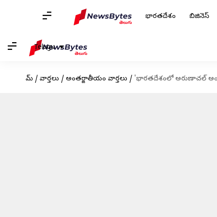
భారతదేశం
బిజినెస్
Telugu
హోమ్
/
వార్తలు
/
అంతర్జాతీయం వార్తలు
/
'భారతదేశంలో అరుణాచల్ అంతర్భ