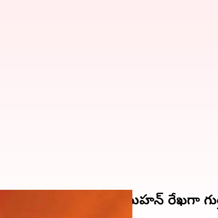
ైనా సరిహద్దును మెక్‌మహన్ రేఖగా గుర్త