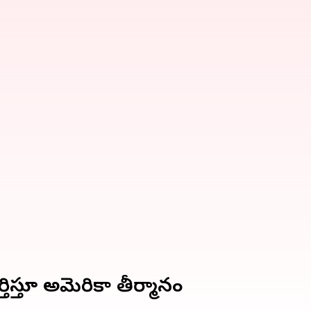
ిస్తూ అమెరికా తీర్మానం