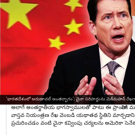
వ్రాసిన వారు
Mar 15, 2023
12:38 pm
Stalin
ఈ వార్తాకథనం ఏంటి
అరుణాచల్‌ప్రదేశ్
చైనా
-అరుణాచల్ ప్రదేశ్ మధ్య అంతర్జాతీయ సరిహద్దును మెక
ఇండో-పసిఫిక్‌‌లో స్వేచ్ఛ లేకుండా చైనా చేస్తున్న
అమెరికా
ఈ తీర్మానంతో భారత్-అమెరికా వ్యూహాత్మక భాగ
తాము చేసిన తీర్మానం అరుణాచల్ ప్రదేశ్ రాష్ట్రాన్ని భారత
ఖండిస్తోందని హాగర్టీ పేర్కొన్నారు. అలాగే భారత్- అమెర
'భారతదేశంలో అరుణాచల్ అంతర్భాగం'; చైనా సరిహద్దును మెక్‌మహన్ రేఖగా గు
అలాగే అంతర్జాతీయ భాగస్వాములతో పాటు ఈ ప్రాంతానికి మర
వాస్తవ నియంత్రణ రేఖ వెంబడి యథాతథ స్థితిని మార్చడానికి 
ప్రచురించడం వంటి చైనా కవ్వింపు చర్యలను అమెరికా సెనేటర