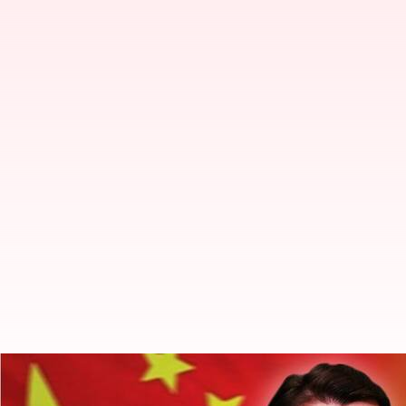
'భారతదేశంలో అరుణాచల్ అంతర్భాగం'; చ