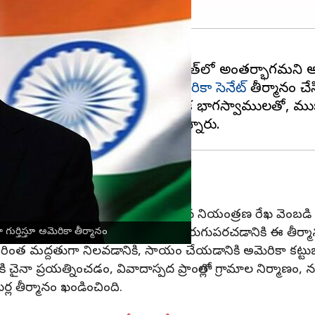
్‌మహన్ రేఖగా గుర్తిస్తున్నట్లు
అమెరికా సెనేట్
తీర్మానం చేస
 నేపథ్యంలో ఈ ప్రాంతంలోని తమ వ్యూహాత్మక భాగస్వాములత
స్వామ్యం బలోపేతం: హాగర్టీ
దేశంలో అంతర్భాగంగా గుర్తించడానికి, వాస్తవ నియంత్రణ రేఖ వెంబ
ికా వ్యూహాత్మక భాగస్వామ్యాన్ని మరింత మెరుగుపరచడానికి ఈ తీ
ర్తిస్తూ అమెరికా తీర్మానం
ింత మద్దతుగా నిలవడానికి, సాయం చేయడానికి అమెరికా కట్టుబడి 
చైనా ప్రయత్నించడం, వివాదాస్పద ప్రాంతాల్లో గ్రామాల నిర్మాణం,
్ల తీర్మానం ఖండించింది.