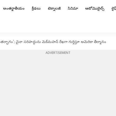
అంతర్జాతీయం
క్రీడలు
టెక్నాలజీ
సినిమా
ఆటోమొబైల్స్
లైఫ్
ాగం'; చైనా సరిహద్దును మెక్‌మహన్ రేఖగా గుర్తిస్తూ అమెరికా తీర్మానం
ADVERTISEMENT