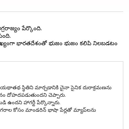
ింది.
ో, ముఖ్యంగా భారతదేశంతో భుజం భుజం కలిపి నిలబడటం
డి యథాతథ స్థితిని మార్చడానికి చైనా సైనిక దురాక్రమణను
ర్మానం దోహదపడుతుందని చెప్పారు.
ఉందని హాగర్టీ పేర్కొన్నారు.
 నగరాల కోసం మాండరిన్ భాషా పేర్లతో మ్యాప్‌లను