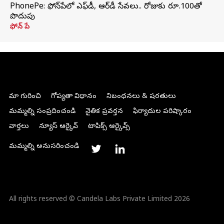
PhonePe: ఫోన్‌పేలో ఎఫ్‌డీ, ఆర్‌డీ సేవలు.. రోజుకు రూ.100తో
పొదుపు
ఫోన్‌ పే
మా గురించి
గోప్యతా విధానం
నిబంధనలు & షరతులు
మమ్మల్ని సంప్రదించండి
నైతిక ప్రవర్తన
ఫిర్యాదుల పరిష్కారం
వార్తలు
న్యూస్ ఆర్కైవ్
టాపిక్స్ ఆర్కైవ్స్
మమ్మల్ని అనుసరించండి
All rights reserved © Candela Labs Private Limited 2026