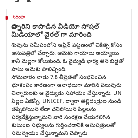
సిరియా
చిన్నారిని కాపాడిన వీడియో సోషల్
మీడియాలో వైరల్ గా మారింది
శిశువును సమీపంలోని ఆఫ్రిన్ పట్టణంలో చికిత్స కోసం
ఆసుపత్రిలో చేర్చారు. ఆమెకు గాయాలు అయ్యాయి
కానీ మెల్లగా కోలుకుంది. ఓ వైద్యుడి భార్య తన బిడ్డతో
పాటు ఆమెకు పాలిచ్చింది.
సోమవారం నాడు 7.8 తీవ్రతతో సంభవించిన
భూకంపం కారణంగా అనాధలుగా మారిన పలువురు
చిన్నారులకు ఆ వైద్యుడు సహాయం చేస్తున్నారు. UN
పిల్లల ఏజెన్సీ, UNICEF, ద్వారా తల్లిదండ్రుల నుండి
తప్పిపోయిన లేదా చనిపోయిన పిల్లలను
పర్యవేక్షిస్తున్నామని వారి సంరక్షణ చేయగలిగిన
కుటుంబ సభ్యులను గుర్తించడానికి ఆసుపత్రులతో
సమన్వయం చేస్తున్నామని చెప్పారు