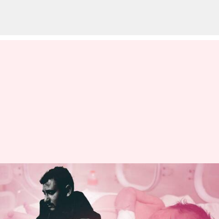
పేరుతో పాటు కొత్త కుటుంబంలో
భాగమైన సిరియా భూకంప
శిథిలాలలో జన్మించిన శిశువు