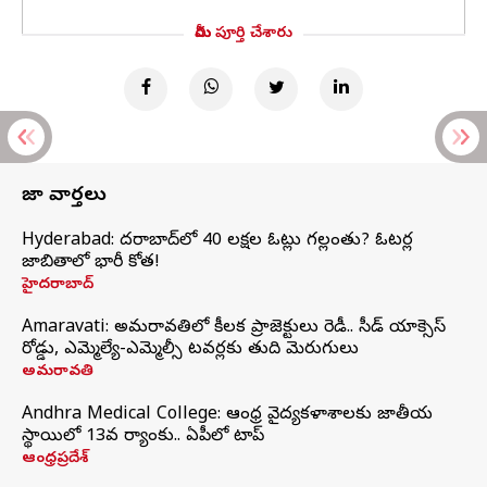
మీరు పూర్తి చేశారు
తాజా వార్తలు
Hyderabad: హైదరాబాద్‌లో 40 లక్షల ఓట్లు గల్లంతు? ఓటర్ల
జాబితాలో భారీ కోత!
హైదరాబాద్
Amaravati: అమరావతిలో కీలక ప్రాజెక్టులు రెడీ.. సీడ్‌ యాక్సెస్‌
రోడ్డు, ఎమ్మెల్యే-ఎమ్మెల్సీ టవర్లకు తుది మెరుగులు
అమరావతి
Andhra Medical College: ఆంధ్ర వైద్యకళాశాలకు జాతీయ
స్థాయిలో 13వ ర్యాంకు.. ఏపీలో టాప్
ఆంధ్రప్రదేశ్