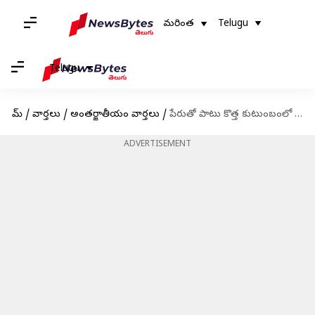
మరింత
Telugu
Telugu
హోమ్
/
వార్తలు
/
అంతర్జాతీయం వార్తలు
/
పేరుతో పాటు కొత్త కుటుంబంలో భాగమైన సిరియా భూకంప శిథిలాలలో జన్మించిన శిశువు
ADVERTISEMENT