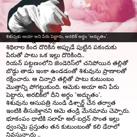
వ్రాసిన వారు
Feb 10, 2023
04:42 pm
Nishkala Sathivada
ఈ వార్తాకథనం ఏంటి
సిరియాలో సోమవారం సంభవించిన
భూకంపం
తర్వాత
శిశువుకు అయా అని పేరు పెట్టారు, అరబిక్‌ అర్థం 'అద్భుతం'.
జరుగుతున్న రెస్క్యూ ఆపరేషన్ లో ఒక ఇంటి
శిథిలాల కింద దొరికిన అప్పుడే పుట్టిన పసికందుకు
పేరుతో పాటు ఒక ఇల్లు దొరికింది..
సిరియన్ పట్టణంలోని జెండెరిస్‌లో చనిపోయిన తల్లితో
బొడ్డు తాడు ఇంకా ఉండడంతో శిశువును ప్రాణాలతో
రక్షించారు. ఆ చిన్నారి తల్లితో పాటు కుటుంబం
మొత్తాన్ని పోగట్టుకుంది. ఆమెకు అయా అని పేరు
పెట్టారు, అరబిక్‌లో దీని అర్థం 'అద్భుతం'.
శిశువును ఆసుపత్రి నుండి డిశ్చార్జ్ చేసిన తర్వాత
ఇంటికి తీసుకెళ్తానని ఆమె తండ్రి మేనమామ చెప్పారు.
భూకంపం ధాటికి సలాహ్ అల్-బద్రన్ సొంత ఇల్లు
ధ్వంసమై ప్రస్తుతం తన కుటుంబంతో కలిసి డేరాలో