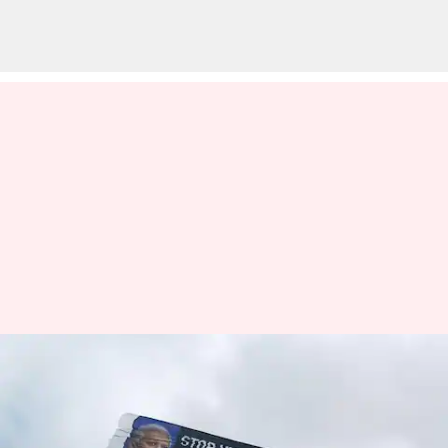
America: బంగ్లాదేశ్ హిందువులపై
హింసను ఆపండి.. న్యూయార్క్
ఆకాశంలో ఎగురుతున్న బ్యానర్