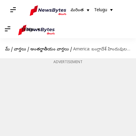
మరింత
Telugu
Telugu
హోమ్
/
వార్తలు
/
అంతర్జాతీయం వార్తలు
/
America: బంగ్లాదేశ్ హిందువులపై హింసను ఆపండి.. న్యూయార్క్ ఆకాశంలో ఎగురుతున్న బ్యానర్
ADVERTISEMENT