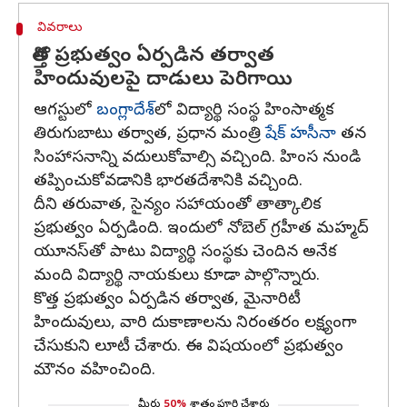
వివరాలు
కొత్త ప్రభుత్వం ఏర్పడిన తర్వాత
హిందువులపై దాడులు పెరిగాయి
ఆగస్టులో
బంగ్లాదేశ్‌
లో విద్యార్థి సంస్థ హింసాత్మక
తిరుగుబాటు తర్వాత, ప్రధాన మంత్రి
షేక్ హసీనా
తన
సింహాసనాన్ని వదులుకోవాల్సి వచ్చింది. హింస నుండి
తప్పించుకోవడానికి భారతదేశానికి వచ్చింది.
దీని తరువాత, సైన్యం సహాయంతో తాత్కాలిక
ప్రభుత్వం ఏర్పడింది. ఇందులో నోబెల్ గ్రహీత మహ్మద్
యూనస్‌తో పాటు విద్యార్థి సంస్థకు చెందిన అనేక
మంది విద్యార్థి నాయకులు కూడా పాల్గొన్నారు.
కొత్త ప్రభుత్వం ఏర్పడిన తర్వాత, మైనారిటీ
హిందువులు, వారి దుకాణాలను నిరంతరం లక్ష్యంగా
చేసుకుని లూటీ చేశారు. ఈ విషయంలో ప్రభుత్వం
మౌనం వహించింది.
మీరు
50%
శాతం పూర్తి చేశారు