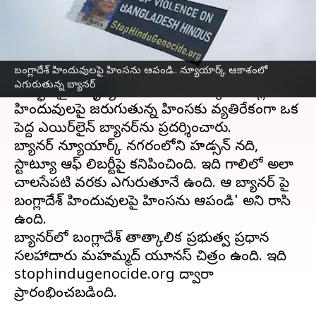
వ్రాసిన వారు
Oct 04, 2024
11:20 am
Sirish Praharaju
ఈ వార్తాకథనం ఏంటి
బంగ్లాదేశ్ హిందువులపై హింసను ఆపండి.. న్యూయార్క్ ఆకాశంలో
అమెరికాలోని న్యూయార్క్‌లో గురువారం ఆకాశంలో ఓ
ఎగురుతున్న బ్యానర్
అద్భుతమైన దృశ్యం కనిపించింది. ఇక్కడ బంగ్లాదేశ్‌లో
హిందువులపై జరుగుతున్న హింసకు వ్యతిరేకంగా ఒక
పెద్ద ఎయిర్‌లైన్ బ్యానర్‌ను ప్రదర్శించారు.
బ్యానర్ న్యూయార్క్ నగరంలోని హడ్సన్ నది,
స్టాట్యూ ఆఫ్ లిబర్టీపై కనిపించింది. ఇది గాలిలో అలా
చాలసేపటి వరకు ఎగురుతూనే ఉంది. ఆ బ్యానర్ పై
బంగ్లాదేశ్ హిందువులపై హింసను ఆపండి' అని రాసి
ఉంది.
బ్యానర్‌లో బంగ్లాదేశ్ తాత్కాలిక ప్రభుత్వ ప్రధాన
సలహాదారు మహమ్మద్ యూనస్ చిత్రం ఉంది. ఇది
stophindugenocide.org ద్వారా