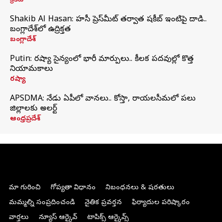
క్రికెట్
Shakib Al Hasan: హసీనా ప్రెస్‌మీట్‌ తర్వాత షకీబ్‌ ఇంటిపై దాడి..
బంగ్లాదేశ్‌లో ఉద్రిక్తత
బంగ్లాదేశ్
Putin: రష్యా సైన్యంలో భారీ మార్పులు.. కీలక పదవుల్లో కొత్త
నియామకాలు
రష్యా
APSDMA: నేడు ఏపీలో వానలు.. కోస్తా, రాయలసీమలో పలు
జిల్లాలకు అలర్ట్
ఆంధ్రప్రదేశ్
మా గురించి
గోప్యతా విధానం
నిబంధనలు & షరతులు
మమ్మల్ని సంప్రదించండి
నైతిక ప్రవర్తన
ఫిర్యాదుల పరిష్కారం
వార్తలు
న్యూస్ ఆర్కైవ్
టాపిక్స్ ఆర్కైవ్స్