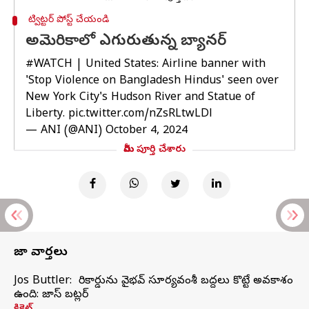
ట్విట్టర్ పోస్ట్ చేయండి
అమెరికాలో ఎగురుతున్న బ్యానర్
#WATCH
| United States: Airline banner with
'Stop Violence on Bangladesh Hindus' seen over
New York City's Hudson River and Statue of
Liberty.
pic.twitter.com/nZsRLtwLDl
— ANI (@ANI)
October 4, 2024
మీరు పూర్తి చేశారు
తాజా వార్తలు
Jos Buttler: నా రికార్డును వైభవ్ సూర్యవంశీ బద్దలు కొట్టే అవకాశం
ఉంది: జాస్ బట్లర్