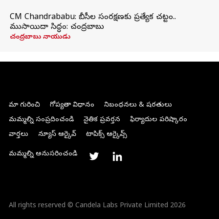
CM Chandrababu: బీసీల సంరక్షణకు ప్రత్యేక చట్టం..
ముసాయిదా సిద్ధం: చంద్రబాబు
చంద్రబాబు నాయుడు
మా గురించి
గోప్యతా విధానం
నిబంధనలు & షరతులు
మమ్మల్ని సంప్రదించండి
నైతిక ప్రవర్తన
ఫిర్యాదుల పరిష్కారం
వార్తలు
న్యూస్ ఆర్కైవ్
టాపిక్స్ ఆర్కైవ్స్
మమ్మల్ని అనుసరించండి
All rights reserved © Candela Labs Private Limited 2026