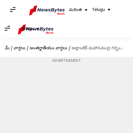
మరింత
Telugu
Telugu
హోమ్
/
వార్తలు
/
అంతర్జాతీయం వార్తలు
/
అట్లాంటిక్ మహాసముద్ర గర్భంలో నీటి శబ్ధాలను గుర్తించిన కెనడా విమానం
ADVERTISEMENT