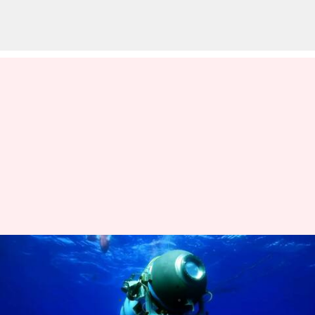
అట్లాంటిక్ మహాసముద్ర గర్భంలో నీటి
శబ్ధాలను గుర్తించిన కెనడా విమానం
వ్రాసిన వారు
Jun 21, 2023
01:58 pm
TEJAVYAS BESTHA