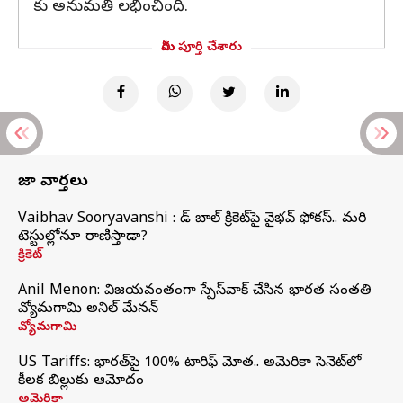
కు అనుమతి లభించింది.
మీరు పూర్తి చేశారు
తాజా వార్తలు
Vaibhav Sooryavanshi : రెడ్ బాల్ క్రికెట్‌పై వైభవ్ ఫోకస్.. మరి
టెస్టుల్లోనూ రాణిస్తాడా?
క్రికెట్
Anil Menon: విజయవంతంగా స్పేస్‌వాక్‌ చేసిన భారత సంతతి
వ్యోమగామి అనిల్‌ మేనన్
వ్యోమగామి
US Tariffs: భారత్‌పై 100% టారిఫ్‌ మోత.. అమెరికా సెనెట్‌లో
కీలక బిల్లుకు ఆమోదం
అమెరికా