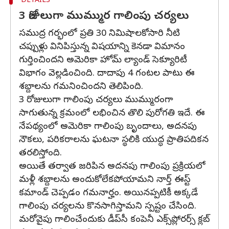
DETAILS
3 రోజులుగా ముమ్ముర గాలింపు చర్యలు
సముద్ర గర్భంలో ప్రతి 30 నిమిషాలకోసారి నీటి
చప్పుళ్లు వినిపిస్తున్న విషయాన్ని కెనడా విమానం
గుర్తించిందని అమెరికా హోమ్‌ ల్యాండ్‌ సెక్యూరిటీ
విభాగం వెల్లడించింది. దాదాపు 4 గంటల పాటు ఈ
శబ్దాలను గమనించిందని తెలిపింది.
3 రోజులుగా గాలింపు చర్యలు ముమ్మురంగా
సాగుతున్న క్రమంలో లభించిన తొలి పురోగతి ఇదే. ఈ
నేపథ్యంలో అమెరికా గాలింపు బృందాలు, అదనపు
నౌకలు, పరికరాలను ఘటనా స్థలికి యుద్ధ ప్రాతిపదికన
తరలిస్తోంది.
అయితే తర్వాత జరిపిన అదనపు గాలింపు ప్రక్రియలో
మళ్లీ శబ్దాలను అందుకోలేకపోయామని నార్త్‌ ఈస్ట్‌
కమాండ్‌ చెప్పడం గమనార్హం. అయినప్పటికీ అక్కడే
గాలింపు చర్యలను కొనసాగిస్తామని స్పష్టం చేసింది.
మరోవైపు గాలించేందుకు డీప్‌సీ కంపెనీ ఎక్స్‌ప్లోరర్స్‌ క్లబ్‌