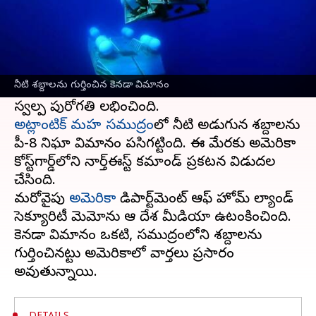
ఈ వార్తాకథనం ఏంటి
టైటానిక్ నౌక శకలాలను చూసేందుకు వెళ్లి గల్లంతైన
మినీ జలాంతర్గామి వద్ద నీటి శబ్దాలను కెనడా నిఘా
నీటి శబ్దాలను గుర్తించిన కెనడా విమానం
విమానం గుర్తించింది. ఈ మేరకు గాలింపు ప్రక్రియలో
అట్లాంటిక్‌ మహ సముద్రం
లో నీటి అడుగున శబ్దాలను
పీ-8 నిఘా విమానం పసిగట్టింది. ఈ మేరకు అమెరికా
కోస్ట్‌గార్డ్‌లోని నార్త్‌ఈస్ట్‌ కమాండ్‌ ప్రకటన విడుదల
చేసింది.
మరోవైపు
అమెరికా
డిపార్ట్‌మెంట్‌ ఆఫ్‌ హోమ్‌ ల్యాండ్
సెక్యూరిటీ మెమోను ఆ దేశ మీడియా ఉటంకించింది.
కెనడా విమానం ఒకటి, సముద్రంలోని శబ్దాలను
గుర్తించినట్టు అమెరికాలో వార్తలు ప్రసారం