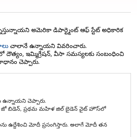
ున్నాయని అమెరికా డిపార్ట్మెంట్ ఆఫ్ స్టేట్ అధికారిక
ాలు
చాలానే ఉన్నాయని వివరించారు.
దౌత్యం, ఇమ్మిగ్రేషన్, వీసా సమస్యలకు సంబంధించి
ు ఉన్నాయని చెప్పారు.
 జో బిడెన్, ప్రథమ మహిళ జిల్ బైడెన్ వైట్ హౌస్‌లో
ోలను ఉద్దేశించి మోదీ ప్రసంగిస్తారు. అలాగే మోదీ తన