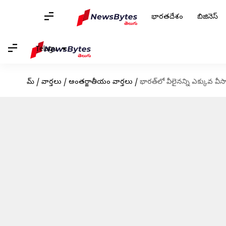
భారతదేశం
బిజినెస్
Telugu
హోమ్
/
వార్తలు
/
అంతర్జాతీయం వార్తలు
/
భారత్‌లో వీలైనన్ని ఎక్కువ వీస