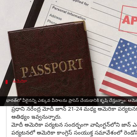
వ్రాసిన వారు
Jun 16, 2023
05:59 pm
Stalin
ఈ వార్తాకథనం ఏంటి
భారతదేశం
లో వీసా దరఖాస్తులను వీలైనన్ని ఎక్కువ ప్రాసెస
ప్రతినిధి మాథ్యూ మిల్లర్ గురువారం (స్థానిక కాలమానం) 
అమెరికా ప్రభుత్వానికి భారత వీసాల ప్రాసెస్ అనేది అత్యున
ప్రధాని
నరేంద్ర మోదీ
జూన్ వచ్చే వారంలో అమెరికాలో పర
అమెరికా
భారత్- అమెరికా మధ్య బలమైన సంబంధాలు: మిల
భారత్- అమెరికా మధ్య ద్వైపాక్షిక బంధంపై కూడా మిల్లర్ 
భారత్‌లో వీలైనన్ని ఎక్కువ వీసాలను ప్రాసెస్ చేయడానికి కృషి చేస్తున్నాం: అమెర
ప్రధాని నరేంద్ర మోదీ జూన్ 21-24 మధ్య అమెరికా పర్యటనకు వ
ఆతిథ్యం ఇవ్వనున్నారు.
మోదీ అమెరికా పర్యటన సందర్భంగా వాషింగ్టన్‌లోని జాన్ ఎఫ్ క
పర్యటనలో అమెరికా కాంగ్రెస్ సంయుక్త సమావేశంలో రెండోసా