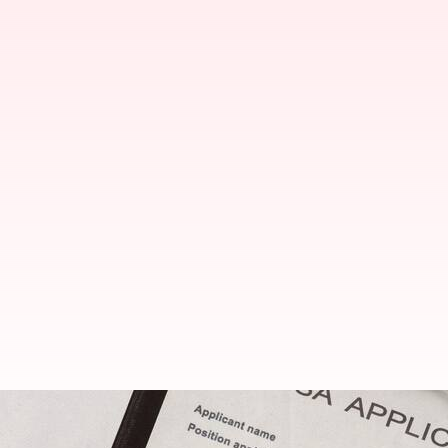
భారత్‌లో వీలైనన్ని ఎక్కువ వీసాలను ప్ర