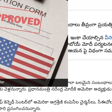
్ చేయడానికి యూఎస్ కాన్సులర్ బృందాలు తీవ్రంగా ప్రయత్నిస్త
వెల్లడించారు.
్నత ప్రాధాన్యతగా మిల్లర్ పేర్కొన్నారు. ఇంకా చేయాల్సిన
వీస
్యటించనున్నారు. ఈ నేపథ్యంలో రాబోయే మోదీ పర్యటనలో 
్లర్
కీలక వ్యాఖ్యలు చేసారు. ఇరు దేశాల మధ్య చాలా బలమైన సంబంధాల
ికా
ెళ్లనున్నారు. ప్రధానమంత్రి నరేంద్ర మోదీకి అమెరికా అధ్యక్షుడు
ెన్నెడీ సెంటర్‌లో అమెరికా అగ్రశ్రేణి కంపెనీల చైర్మన్‌లు, సీఈవ
రి ప్రసంగించనున్నారు.