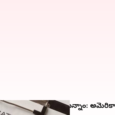
ాసెస్ చేయడానికి కృషి చేస్తున్నాం: అమెరిక