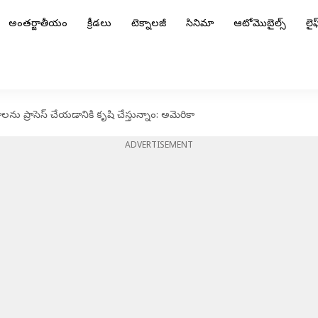
అంతర్జాతీయం
క్రీడలు
టెక్నాలజీ
సినిమా
ఆటోమొబైల్స్
లైఫ్
ాలను ప్రాసెస్ చేయడానికి కృషి చేస్తున్నాం: అమెరికా
ADVERTISEMENT