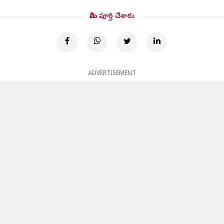
మీరు పూర్తి చేశారు
ADVERTISEMENT