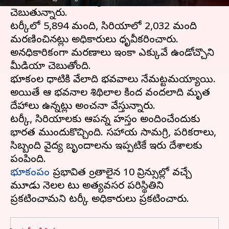
8,000 మందికిపైగా మృతి చెందినట్లు నివేదికలు
చెబుతున్నారు.
టర్కీలో 5,894 మంది, సిరియాలో 2,032 మంది
మరణించినట్లు అధికారులు ధృవీకరించారు.
అనధికారికంగా మరణాలు ఇంకా ఎక్కువే ఉండోచ్చొని
మీడియా చెబుతోంది.
భూకంపాల ధాటికి వేలాది భవవాలు నేమట్టమయ్యాయి.
అయితే ఆ భవనాల శిథిలాల కింద వందలాది మృత
దేహాలు ఉన్నట్లు అంచనా వేస్తున్నారు.
టర్కీ, సిరియాలకు ఆపన్న హస్తం అందించేందుకు
భారత ముందుకొచ్చింది. సహాయ సామగ్రి, పరికరాలు,
సిబ్బంది వైద్య బృందాలను ఇప్పటికే ఇరు దేశాలకు
భూకంపం
ప్రభావిత ప్రాంతాలైన 10 ప్రావిన్సుల్లో వచ్చే
మూడు నెలల పాటు అత్యవసర పరిస్థితిని