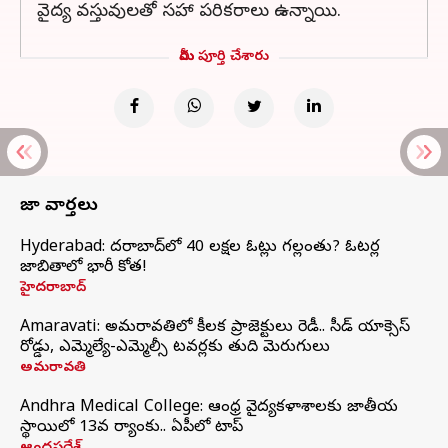
వైద్య వస్తువులతో సహా పరికరాలు ఉన్నాయి.
మీరు పూర్తి చేశారు
తాజా వార్తలు
Hyderabad: హైదరాబాద్‌లో 40 లక్షల ఓట్లు గల్లంతు? ఓటర్ల
జాబితాలో భారీ కోత!
హైదరాబాద్
Amaravati: అమరావతిలో కీలక ప్రాజెక్టులు రెడీ.. సీడ్‌ యాక్సెస్‌
రోడ్డు, ఎమ్మెల్యే-ఎమ్మెల్సీ టవర్లకు తుది మెరుగులు
అమరావతి
Andhra Medical College: ఆంధ్ర వైద్యకళాశాలకు జాతీయ
స్థాయిలో 13వ ర్యాంకు.. ఏపీలో టాప్