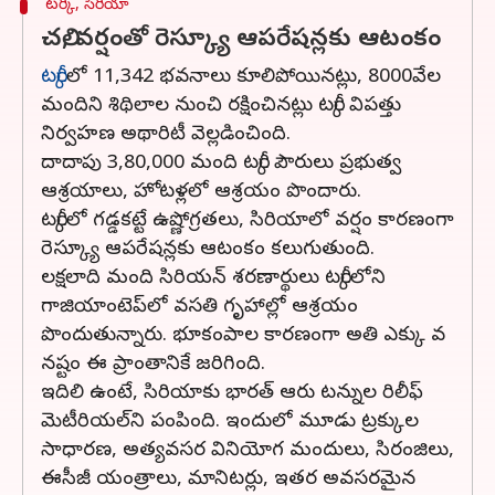
టర్కీ, సిరియా
చలి, వర్షంతో రెస్క్యూ ఆపరేషన్లకు ఆటంకం
టర్కీ
లో 11,342 భవనాలు కూలిపోయినట్లు, 8000వేల
మందిని శిథిలాల నుంచి రక్షించినట్లు టర్కీ విపత్తు
నిర్వహణ అథారిటీ వెల్లడించింది.
దాదాపు 3,80,000 మంది టర్కీ పౌరులు ప్రభుత్వ
ఆశ్రయాలు, హోటళ్లలో ఆశ్రయం పొందారు.
టర్కీలో గడ్డకట్టే ఉష్ణోగ్రతలు, సిరియాలో వర్షం కారణంగా
రెస్క్యూ ఆపరేషన్లకు ఆటంకం కలుగుతుంది.
లక్షలాది మంది సిరియన్ శరణార్థులు టర్కీలోని
గాజియాంటెప్‌లో వసతి గృహాల్లో ఆశ్రయం
పొందుతున్నారు. భూకంపాల కారణంగా అతి ఎక్కు వ
నష్టం ఈ ప్రాంతానికే జరిగింది.
ఇదిలి ఉంటే, సిరియాకు భారత్ ఆరు టన్నుల రిలీఫ్
మెటీరియల్‌ని పంపింది. ఇందులో మూడు ట్రక్కుల
సాధారణ, అత్యవసర వినియోగ మందులు, సిరంజిలు,
ఈసీజీ యంత్రాలు, మానిటర్లు, ఇతర అవసరమైన