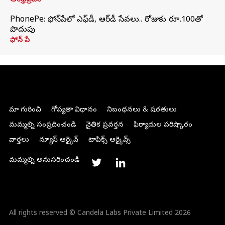
ఆంధ్రప్రదేశ్
PhonePe: ఫోన్‌పేలో ఎఫ్‌డీ, ఆర్‌డీ సేవలు.. రోజుకు రూ.100తో
పొదుపు
ఫోన్‌ పే
మా గురించి
గోప్యతా విధానం
నిబంధనలు & షరతులు
మమ్మల్ని సంప్రదించండి
నైతిక ప్రవర్తన
ఫిర్యాదుల పరిష్కారం
వార్తలు
న్యూస్ ఆర్కైవ్
టాపిక్స్ ఆర్కైవ్స్
మమ్మల్ని అనుసరించండి
All rights reserved © Candela Labs Private Limited 2026