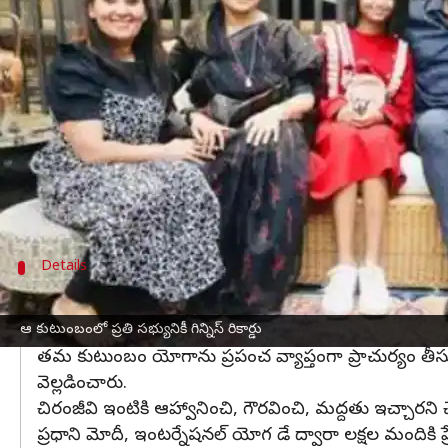
వ్రాసిన వారు
Dec 22, 2024
12:41 pm
Jayachandra Akuri
ఈ వార్తాకథనం ఏంటి
చైనా
దేశంలోని చాంగ్షా నగరంలో నివసించే ఒక భారతీయ తెల
ఈ కుటుంబం గినిస్ వరల్డ్ రికార్డ్స్‌లో ప్రతీ ఒక్కరి పే
ఈ కుటుంబంలో ప్రతి వ్యక్తి తన స్వంత రికార్డును సా
ప్రత్యేకంగా, గర్భావస్థలో 9వ నెలలో ఉన్నప్పుడు జ్యోతీ
Details
అత్యధిక సమయం పాటు యోగ సాధన చేసి రికార
అదేవిధంగా ఆమె అత్యధిక సమయం పాటు యోగ సాధన చేసే రిక
ఆ కుటుంబంలో ప్రతి సభ్యునికీ గిన్నిస్ రికార్డు
తమ కుటుంబం యోగాను ప్రపంచ వ్యాప్తంగా ప్రాచుర్యం తీసుకె
వెల్లడించారు.
చిరంజీవి ఇంటికి ఆహ్వానించి, గౌరవించి, మద్దతు ఇచ్చారన
ప్రధాని మోదీ, ఇంటర్నేషనల్ యోగ డే ద్వారా లక్షల మందికి ప్ర