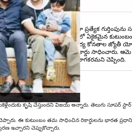
ుగు కుటుంబం ప్రపంచ వ్యాప్తంగా ప్రత్యేక గుర్తింపును స
రును నమోదు చేసుకుంది. ఇది ప్రపంచంలో ఏకైకమైన కుటుంబంగా ర
ధించడం గమనార్హం. విజయ్, అతని భార్య కోనతాల జ్యోతీ య
 కఠినమైన యోగాసనాలు చేసి గినిస్ రికార్డు సాధించారు. ఆమె
్డు
ార్డును కూడా నెలకొల్పారు.
ళ్లేందుకు కృషి చేస్తుందని విజయ్ అన్నారు. తెలుగు సూపర్ స్టార
ి చెప్పారు. ఈ కుటుంబం తమ సాధించిన రికార్డులను భారత ప్రధాన
ేరణ ఇచ్చారని చెప్పుకొచ్చారు.