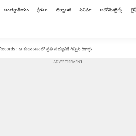
అంతర్జాతీయం
క్రీడలు
టెక్నాలజీ
సినిమా
ఆటోమొబైల్స్
లైఫ్
ords : ఆ కుటుంబంలో ప్రతి సభ్యునికీ గిన్నిస్ రికార్డు
ADVERTISEMENT