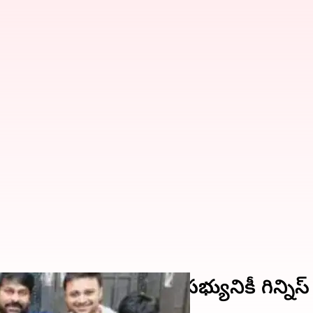
 కుటుంబంలో ప్రతి సభ్యునికీ గిన్నిస్ ర