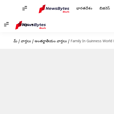
భారతదేశం
బిజినెస్
Telugu
హోమ్
/
వార్తలు
/
అంతర్జాతీయం వార్తలు
/
Family In Guinness World Rec