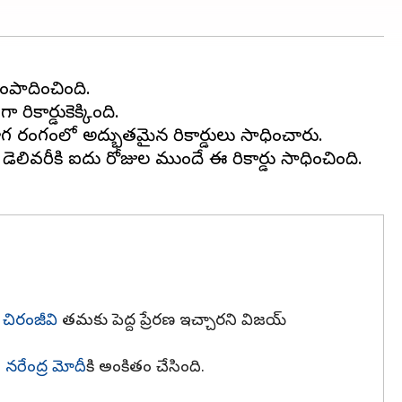
ంపాదించింది.
ికార్డుకెక్కింది.
ోగ రంగంలో అద్భుతమైన రికార్డులు సాధించారు.
 డెలివరీకి ఐదు రోజుల ముందే ఈ రికార్డు సాధించింది.
్
చిరంజీవి
తమకు పెద్ద ప్రేరణ ఇచ్చారని విజయ్
ి
నరేంద్ర మోదీ
కి అంకితం చేసింది.