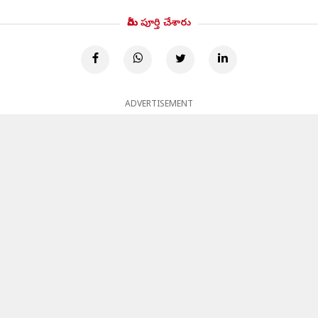
మీరు పూర్తి చేశారు
ADVERTISEMENT