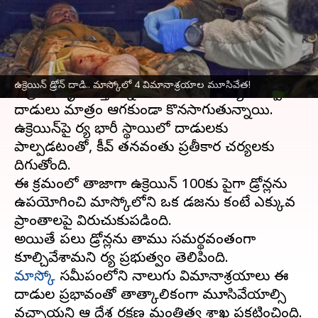
వ్రాసిన వారు
May 06, 2025
04:38 pm
Sirish Praharaju
ఈ వార్తాకథనం ఏంటి
రష్యా
-
ఉక్రెయిన్
యుద్ధాన్ని ముగించేందుకు
అమెరికా
ఉక్రెయిన్ డ్రోన్ దాడి.. మాస్కోలో 4 విమానాశ్రయాల మూసివేత!
తీవ్రంగా కృషి చేస్తున్నా,రెండు దేశాల మధ్య పరస్పర
దాడులు మాత్రం ఆగకుండా కొనసాగుతున్నాయి.
ఉక్రెయిన్‌పై రష్యా భారీ స్థాయిలో దాడులకు
పాల్పడటంతో, కీవ్‌ తనవంతు ప్రతీకార చర్యలకు
దిగుతోంది.
ఈ క్రమంలో తాజాగా ఉక్రెయిన్‌ 100కు పైగా డ్రోన్లను
ఉపయోగించి మాస్కోలోని ఒక డజను కంటే ఎక్కువ
ప్రాంతాలపై విరుచుకుపడింది.
అయితే పలు డ్రోన్లను తాము సమర్థవంతంగా
మాస్కో
సమీపంలోని నాలుగు విమానాశ్రయాలు ఈ
దాడుల ప్రభావంతో తాత్కాలికంగా మూసివేయాల్సి