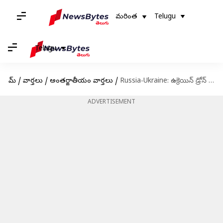
మరింత
Telugu
Telugu
హోమ్
/
వార్తలు
/
అంతర్జాతీయం వార్తలు
/
Russia-Ukraine: ఉక్రెయిన్ డ్రోన్ దాడి.. మాస్కోలో 4 విమానాశ్రయాల మూసివేత!
ADVERTISEMENT