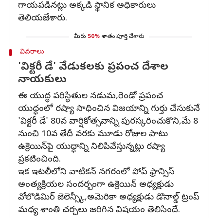
గాయపడినట్లు అక్కడి స్థానిక అధికారులు
తెలియజేశారు.
మీరు
50%
శాతం పూర్తి చేశారు
వివరాలు
'విక్టరీ డే' వేడుకలకు ప్రపంచ దేశాల
నాయకులు
ఈ యుద్ధ పరిస్థితుల నడుమ,రెండో ప్రపంచ
యుద్ధంలో రష్యా సాధించిన విజయాన్ని గుర్తు చేసుకునే
'విక్టరీ డే' 80వ వార్షికోత్సవాన్ని పురస్కరించుకొని,మే 8
నుంచి 10వ తేదీ వరకు మూడు రోజుల పాటు
ఉక్రెయిన్‌పై యుద్ధాన్ని నిలిపివేస్తున్నట్లు రష్యా
ప్రకటించింది.
ఇక ఇటలీలోని వాటికన్ నగరంలో పోప్ ఫ్రాన్సిస్‌
అంత్యక్రియల సందర్బంగా ఉక్రెయిన్ అధ్యక్షుడు
వోలొడిమిర్‌ జెలెన్స్కీ,అమెరికా అధ్యక్షుడు డొనాల్డ్ ట్రంప్‌
మధ్య శాంతి చర్చలు జరిగిన విషయం తెలిసిందే.