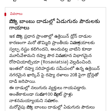
వివరాలు
మాస్కో బాంబు దాడుల్లో ఏడుగురు పౌరులకు
గాయాలు
ఇక మాస్కో ప్రధాన ప్రాంతాల్లో ఉక్రెయిన్ డ్రోన్ దాడుల
కారణంగా మరో తొమ్మిది ప్రాంతీయ విమానాశ్రయాలకు
స్వల్ప నష్టం కలిగిందని, అందువల్ల వాటిని కూడా
మూసివేశామని రష్యా పౌర విమానయాన విభాగమైన
రోసావియాట్సియా (Rosaviatsia) వెల్లడించింది.
ఇంతలో రష్యా సరిహద్దుకు సమీపంలో ఉన్న ఉక్రెయిన్‌
నగరమైన ఖార్కివ్‌ పై రష్యా దళాలు 20కి పైగా డ్రోన్లతో
దాడి జరిపాయి.
ఈ దాడుల్లో నలుగురు వ్యక్తులు గాయపడ్డారు.
అంతేకాకుండా సుమారు 100 మార్కెట్‌ స్టాళ్లు
నాశనమయ్యాయని సమాచారం.
మరోవైపు మాస్కో బాంబు దాడుల్లో ఏడుగురు పౌరులు