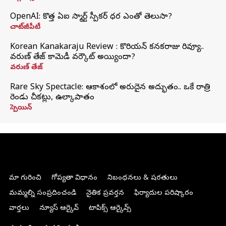
OpenAI: కొత్త ఏఐ స్మార్ట్ స్పీకర్ ధర ఎంతో తెలుసా?
చాట్‌జీపీటీ
Korean Kanakaraju Review : కొరియన్ కనకరాజు రివ్యూ..
వరుణ్ తేజ్ కామెడీ వర్కౌట్ అయ్యిందా?
వరుణ్ తేజ్
Rare Sky Spectacle: ఆకాశంలో అరుదైన అద్భుతం.. ఒకే రాత్రి
రెండు చీకట్లు, ఉల్కాపాతం
స్పెయిన్
మా గురించి
గోప్యతా విధానం
నిబంధనలు & షరతులు
మమ్మల్ని సంప్రదించండి
నైతిక ప్రవర్తన
ఫిర్యాదుల పరిష్కారం
వార్తలు
న్యూస్ ఆర్కైవ్
టాపిక్స్ ఆర్కైవ్స్