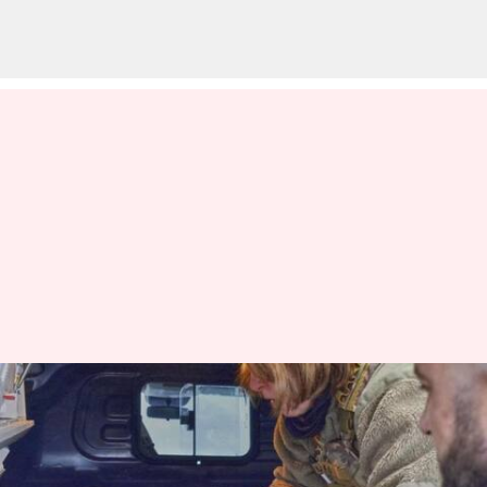
Russia-Ukraine: ఉక్రెయిన్ డ్రోన్
దాడి.. మాస్కోలో 4 విమానాశ్రయాల
మూసివేత!