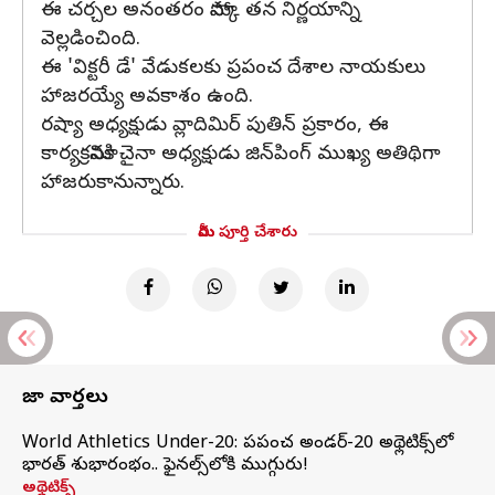
ఈ చర్చల అనంతరం మాస్కో తన నిర్ణయాన్ని
వెల్లడించింది.
ఈ 'విక్టరీ డే' వేడుకలకు ప్రపంచ దేశాల నాయకులు
హాజరయ్యే అవకాశం ఉంది.
రష్యా అధ్యక్షుడు వ్లాదిమిర్ పుతిన్ ప్రకారం, ఈ
కార్యక్రమానికి చైనా అధ్యక్షుడు జిన్‌పింగ్‌ ముఖ్య అతిథిగా
హాజరుకానున్నారు.
మీరు పూర్తి చేశారు
తాజా వార్తలు
World Athletics Under-20: ప్రపంచ అండర్-20 అథ్లెటిక్స్‌లో
భారత్‌ శుభారంభం.. ఫైనల్స్‌లోకి ముగ్గురు!
అథ్లెటిక్స్