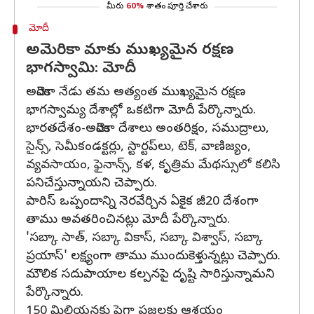
మీరు
60%
శాతం పూర్తి చేశారు
మోదీ
అమెరికా మాకు ముఖ్యమైన రక్షణ
భాగస్వామి: మోదీ
అమెరికా నేడు తమ అత్యంత ముఖ్యమైన రక్షణ
భాగస్వామ్య దేశాల్లో ఒకటిగా మోదీ పేర్కొన్నారు.
భారతదేశం-అమెరికా దేశాలు అంతరిక్షం, సముద్రాలు,
సైన్స్, సెమీకండక్టర్లు, స్టార్టప్‌లు, టెక్, వాణిజ్యం,
వ్యవసాయం, ఫైనాన్స్‌, కళ, కృత్రిమ మేథస్సులో కలిసి
పనిచేస్తున్నాయని చెప్పారు.
పారిస్ ఒప్పందాన్ని నెరవేర్చిన ఏకైక జీ20 దేశంగా
తాము అవతరించినట్లు మోదీ పేర్కొన్నారు.
'సబ్కా సాత్, సబ్కా వికాస్, సబ్కా విశ్వాస్, సబ్కా
ప్రయాస్' లక్ష్యంగా తాము ముందుకెళ్తున్నట్లు చెప్పారు.
మౌలిక సదుపాయాల కల్పనపై దృష్టి సారిస్తున్నామని
పేర్కొన్నారు.
150 మిలియన్లకు పైగా ప్రజలకు ఆశ్రయం