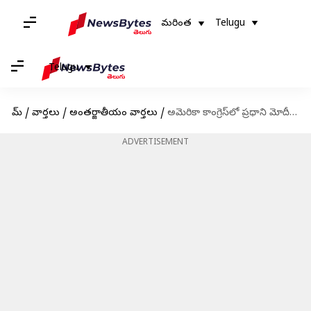
మరింత
Telugu
Telugu
హోమ్
/
వార్తలు
/
అంతర్జాతీయం వార్తలు
/
అమెరికా కాంగ్రెస్‌లో ప్రధాని మోదీ చారిత్రక ప్రసంగం హైలెట్స్ ఇవే
ADVERTISEMENT