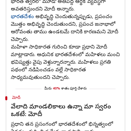
భారత్ త్వరలో మూడో అతిపెద్ద ఆర్థిక వ్యవస్థగా
అవతరిస్తుందని మోదీ అన్నారు.
భారతదేశం
అభివృద్ధి చెందుతున్నప్పుడు, ప్రపంచం
మొత్తం అభివృద్ధి చెందుతుందని, ప్రపంచ జనాభాలో
ఆరోవంతు తాము ఉండటమే దానికి కారణమని మోదీ
చెప్పారు.
మహిళా సాధికారత గురించి కూడా ప్రధాని మోదీ
మాట్లాడారు. ఆధునిక భారతదేశంలో మహిళలు మంచి
భవిష్యత్తు వైపు వెళ్తున్నారన్నారు. మహిళలు ప్రగతి
పథంలో నడిపించడం వల్లే సాధికారత
సాధ్యమవుతుందని చెప్పారు.
మీరు
40%
శాతం పూర్తి చేశారు
మోదీ
వేలాది మాండలికాలు ఉన్నా మా స్వరం
ఒకటే: మోదీ
ప్రధాని తన ప్రసంగంలో భారతదేశంలో భిన్నత్వంలో