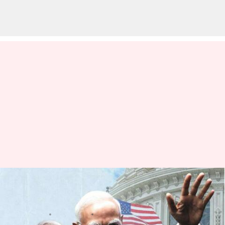
అమెరికా కాంగ్రెస్‌లో ప్రధాని మోదీ
చారిత్రక ప్రసంగం హైలెట్స్ ఇవే
వ్రాసిన వారు
Jun 23, 2023
10:56 am
Stalin