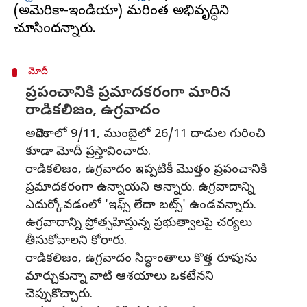
(అమెరికా-ఇండియా) మరింత అభివృద్ధిని
మోదీ
ప్రపంచానికి ప్రమాదకరంగా మారిన
రాడికలిజం, ఉగ్రవాదం
అమెరికాలో 9/11, ముంబైలో 26/11 దాడుల గురించి
కూడా మోదీ ప్రస్తావించారు.
రాడికలిజం, ఉగ్రవాదం ఇప్పటికీ మొత్తం ప్రపంచానికి
ప్రమాదకరంగా ఉన్నాయని అన్నారు. ఉగ్రవాదాన్ని
ఎదుర్కోవడంలో 'ఇఫ్స్ లేదా బట్స్' ఉండవన్నారు.
ఉగ్రవాదాన్ని ప్రోత్సహిస్తున్న ప్రభుత్వాలపై చర్యలు
తీసుకోవాలని కోరారు.
రాడికలిజం, ఉగ్రవాదం సిద్ధాంతాలు కొత్త రూపును
మార్చుకున్నా వాటి ఆశయాలు ఒకటేనని
చెప్పుకొచ్చారు.