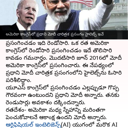
ఈ వార్తాకథనం ఏంటి
భారత ప్రధాని
నరేంద్ర మోదీ
గురువారం అమెరికా కాంగ్రెస్
సంయుక్త సమావేశంలో చారిత్రక ప్రసంగం చేశారు.
అమెరికా కాంగ్రెస్‌లో ప్రధాని మోదీ చారిత్రక ప్రసంగం హైలెట్స్ ఇవే
అమెరికా
ఉభయ సభలను ఉద్దేశించి మోదీ
ప్రసంగించడం ఇది రెండోసారి. ఒక భారత అమెరికా
కాంగ్రెస్‌లో రెండోసారి ప్రసంగించడం ఇదే తొలిసారి
కావడం గమనార్హం. మొదటిసారి జూన్ 2016లో మోదీ
అమెరికా కాంగ్రెస్‌లో ప్రసంగించారు. ఈ నేపథ్యంలో
ప్రధాని మోదీ చారిత్రక ప్రసంగంలోని హైలెట్స్‌ను ఓసారి
పరిశీలిద్దాం.
యూఎస్ కాంగ్రెస్‌లో ప్రసంగించడం ఎల్లప్పుడూ గొప్ప
గౌరవంగా ఉంటుందని ప్రధాని మోదీ అన్నారు. తనకు
రెండుసార్లు అవకాశం దక్కిందన్నారు.
భారతదేశం- అమెరికా మధ్య స్నేహాన్ని మరింతగా
పెంచుకోవాలనే ఆకాంక్ష ఉందని మోదీ అన్నారు.
ఆర్టిఫిషియల్ ఇంటెలిజెన్స్
(AI) యుగంలో మరొక AI