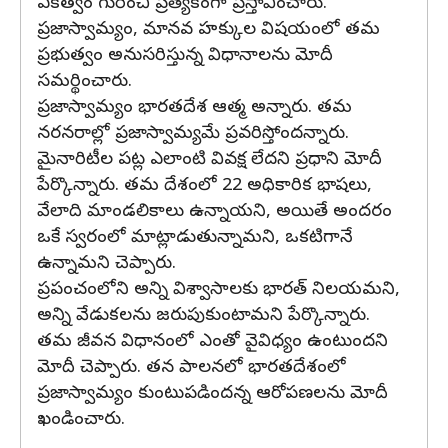
ఏకత్వం గురించి ప్రత్యేకంగా ప్రస్తావించారు.
ప్రజాస్వామ్యం, మానవ హక్కుల విషయంలో తమ
ప్రభుత్వం అనుసరిస్తున్న విధానాలను మోదీ
సమర్థించారు.
ప్రజాస్వామ్యం భారతదేశ ఆత్మ అన్నారు. తమ
నరనరాల్లో ప్రజాస్వామ్యమే ప్రవరిస్తోందన్నారు.
మైనారిటీల పట్ల ఎలాంటి వివక్ష లేదని ప్రధాని మోదీ
పేర్కొన్నారు. తమ దేశంలో 22 అధికారిక భాషలు,
వేలాది మాండలికాలు ఉన్నాయని, అయితే అందరం
ఒకే స్వరంలో మాట్లాడుతున్నామని, ఒకటిగానే
ఉన్నామని చెప్పారు.
ప్రపంచంలోని అన్ని విశ్వాసాలకు భారత్ నిలయమని,
అన్ని వేడుకలను జరుపుకుంటామని పేర్కొన్నారు.
తమ జీవన విధానంలో ఎంతో వైవిధ్యం ఉంటుందని
మోదీ చెప్పారు. తన పాలనలో భారతదేశంలో
ప్రజాస్వామ్యం కుంటుపడిందన్న ఆరోపణలను మోదీ
ఖండించారు.