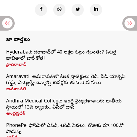
తాజా వార్తలు
Hyderabad: హైదరాబాద్‌లో 40 లక్షల ఓట్లు గల్లంతు? ఓటర్ల
జాబితాలో భారీ కోత!
హైదరాబాద్
Amaravati: అమరావతిలో కీలక ప్రాజెక్టులు రెడీ.. సీడ్‌ యాక్సెస్‌
రోడ్డు, ఎమ్మెల్యే-ఎమ్మెల్సీ టవర్లకు తుది మెరుగులు
అమరావతి
Andhra Medical College: ఆంధ్ర వైద్యకళాశాలకు జాతీయ
స్థాయిలో 13వ ర్యాంకు.. ఏపీలో టాప్
ఆంధ్రప్రదేశ్
PhonePe: ఫోన్‌పేలో ఎఫ్‌డీ, ఆర్‌డీ సేవలు.. రోజుకు రూ.100తో
పొదుపు