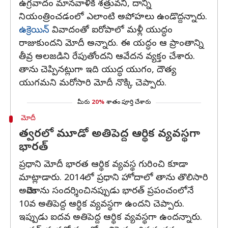
ఉగ్రవాదం మానవాళికి శత్రువని, దాన్ని
నియంత్రించడంలో ఎలాంటి అపోహలు ఉండొద్దన్నారు.
ఉక్రెయిన్
వివాదంతో ఐరోపాలో మళ్లీ యుద్ధం
రాజుకుందని మోదీ అన్నారు. ఈ యద్ధం ఆ ప్రాంతాన్ని
తీవ్ర అలజడిని రేపుతోందని ఆవేదన వ్యక్తం చేశారు.
తాను చెప్పినట్లుగా ఇది యుద్ధ యుగం, దౌత్య
యుగమని మరోసారి మోదీ నొక్కి చెప్పారు.
మీరు
20%
శాతం పూర్తి చేశారు
మోదీ
త్వరలో మూడో అతిపెద్ద ఆర్థిక వ్యవస్థగా
భారత్
ప్రధాని మోదీ భారత ఆర్థిక వ్యవస్థ గురించి కూడా
మాట్లాడారు. 2014లో ప్రధాని హోదాలో తాను తొలిసారి
అమెరికాను సందర్శించినప్పుడు భారత్ ప్రపంచంలోనే
10వ అతిపెద్ద ఆర్థిక వ్యవస్థగా ఉందని చెప్పారు.
ఇప్పుడు ఐదవ అతిపెద్ద ఆర్థిక వ్యవస్థగా ఉందన్నారు.