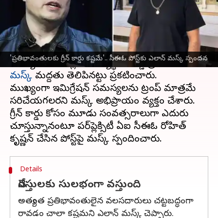
వ్రాసిన వారు
Nov 01, 2024
02:16 pm
Jayachandra Akuri
ఈ వార్తాకథనం ఏంటి
అమెరికా అధ్యక్ష ఎన్నికలు
మరో ఐదు రోజుల్లో జరగనున్న
'ప్రతిభావంతులకు గ్రీన్ కార్డు కష్టమే'.. సీఈఓ పోస్ట్‌కు ఎలాన్ మస్క్ స్పందన
నేపథ్యంలో, రిపబ్లికన్ అభ్యర్థి డొనాల్డ్ ట్రంప్‌కు
ఎలాన్
మస్క్
మద్దతు తెలిపినట్టు ప్రకటించారు.
ముఖ్యంగా ఇమిగ్రేషన్ సమస్యలను ట్రంప్ మాత్రమే
సరిచేయగలరని మస్క్ అభిప్రాయం వ్యక్తం చేశారు.
గ్రీన్ కార్డు కోసం మూడు సంవత్సరాలుగా ఎదురు
చూస్తున్నానంటూ పర్‌ప్లెక్సిటీ ఏఐ సీఈఓ రోహిత్
Details
నేరస్తులకు సులభంగా వస్తుంది
అత్యంత ప్రతిభావంతులైన వలసదారులు చట్టబద్ధంగా
రావడం చాలా కష్టమని ఎలాన్ మస్క్ చెప్పారు.