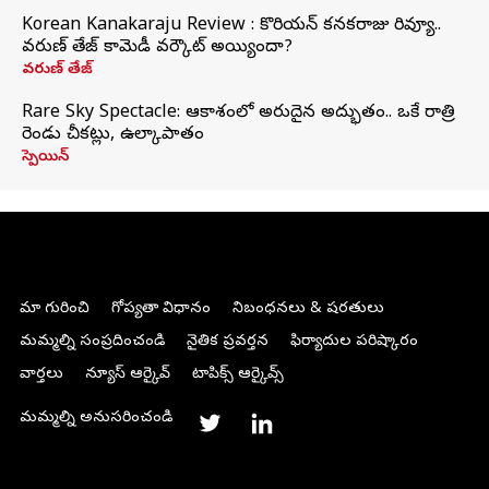
Korean Kanakaraju Review : కొరియన్ కనకరాజు రివ్యూ..
వరుణ్ తేజ్ కామెడీ వర్కౌట్ అయ్యిందా?
వరుణ్ తేజ్
Rare Sky Spectacle: ఆకాశంలో అరుదైన అద్భుతం.. ఒకే రాత్రి
రెండు చీకట్లు, ఉల్కాపాతం
స్పెయిన్
మా గురించి
గోప్యతా విధానం
నిబంధనలు & షరతులు
మమ్మల్ని సంప్రదించండి
నైతిక ప్రవర్తన
ఫిర్యాదుల పరిష్కారం
వార్తలు
న్యూస్ ఆర్కైవ్
టాపిక్స్ ఆర్కైవ్స్
మమ్మల్ని అనుసరించండి