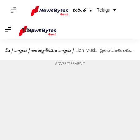
మరింత
Telugu
Telugu
హోమ్
/
వార్తలు
/
అంతర్జాతీయం వార్తలు
/
Elon Musk: 'ప్రతిభావంతులకు గ్రీన్ కార్డు కష్టమే'.. సీఈఓ పోస్ట్‌కు ఎలాన్ మస్క్ స్పందన
ADVERTISEMENT