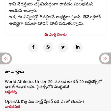
కానీ నేరస్తులు చట్టవిరుద్ధంగా రావడం సులభమని
ఆయన అన్నారు.
ఇక, ఈ ఎన్నికల్లో రిపబ్లికన్ అభ్యర్థిగా ట్రంప్, డెమోక్రటిక్
అభ్యర్థిగా కమలా హారిస్ పోటీ పడుతున్నారు.
మీరు పూర్తి చేశారు
తాజా వార్తలు
World Athletics Under-20: ప్రపంచ అండర్-20 అథ్లెటిక్స్‌లో
భారత్‌ శుభారంభం.. ఫైనల్స్‌లోకి ముగ్గురు!
అథ్లెటిక్స్
OpenAI: కొత్త ఏఐ స్మార్ట్ స్పీకర్ ధర ఎంతో తెలుసా?
చాట్‌జీపీటీ