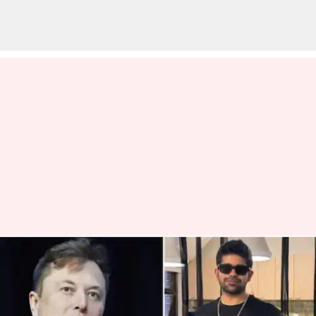
Elon Musk: 'ప్రతిభావంతులకు గ్రీన్
కార్డు కష్టమే'.. సీఈఓ పోస్ట్‌కు ఎలాన్
మస్క్ స్పందన