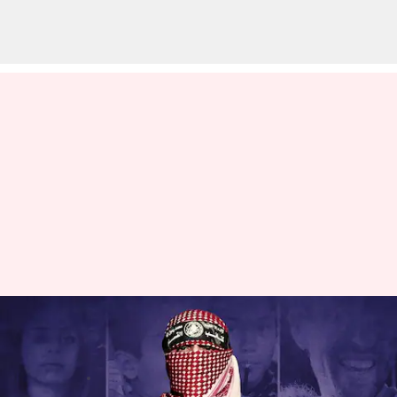
గాజాపై దాడులను ఆపేస్తే ఇజ్రాయెలీ
బంధీలను విడుదల చేస్తాం: హమాస్
వ్రాసిన వారు
Oct 18, 2023
12:42 pm
Stalin