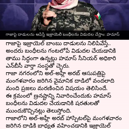
ఈ వార్తాకథనం ఏంటి
పాలస్తీనా
మిలిటెంట్ గ్రూపు హమాస్ తమ వద్ద
బంధీలుగా ఉన్న
ఇజ్రాయెల్
పౌరులను విడుదుల
గాజాపై దాడులను ఆపేస్తే ఇజ్రాయెలీ బంధీలను విడుదల చేస్తాం: హమాస్
చేయడానికి ఒక షరతుతో ముందుకొచ్చింది.
గాజాపై ఇజ్రాయెల్ బాంబు దాడులను నిలిపివేస్తే..
అందరు బంధీలను గంటలోపే విడుదల చేయడానికి
తాము సిద్ధంగా ఉన్నట్లు హమాస్ సీనియర్ అధికారి
ఎన్‌బీసీ వార్తా సంస్థతో చెప్పారు.
గాజా నగరంలోని అల్-అహ్లీ అరబ్ ఆసుపత్రిపై
మంగళవారం జరిగిన వైమానిక దాడిలో వందలాది
మంది ప్రజలు మరణించిన విషయం తెలిసిందే.
ఈ క్రమంలో ప్రాణనష్టాన్ని నివారించేందుకు హమాస్
బంధీలను విడుదల చేయడానికి షరతులతో
ముందుకొచ్చినట్లు తెలుస్తోంది.
గాజాలోని అల్-అహ్లీ అరబ్ హాస్పిటల్‌పై మంగళవారం
జరిగిన దాడికి బాధ్యత వహించడానికి ఇజ్రాయెల్