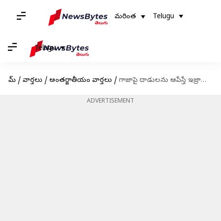
మరింత
Telugu
Telugu
హోమ్
/
వార్తలు
/
అంతర్జాతీయం వార్తలు
/
గాజాపై దాడులను ఆపేస్తే ఇజ్రాయెలీ బంధీలను విడుదల చేస్తాం: హమాస్
ADVERTISEMENT