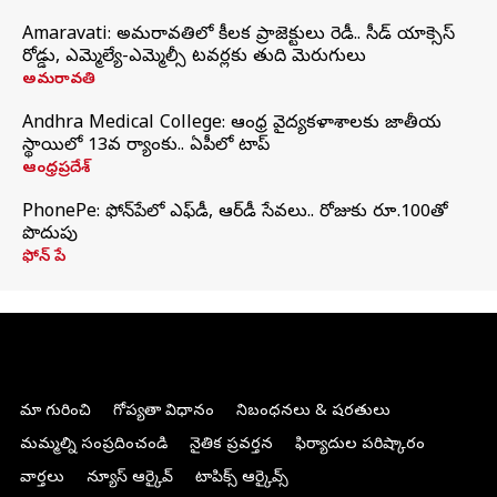
Amaravati: అమరావతిలో కీలక ప్రాజెక్టులు రెడీ.. సీడ్‌ యాక్సెస్‌
రోడ్డు, ఎమ్మెల్యే-ఎమ్మెల్సీ టవర్లకు తుది మెరుగులు
అమరావతి
Andhra Medical College: ఆంధ్ర వైద్యకళాశాలకు జాతీయ
స్థాయిలో 13వ ర్యాంకు.. ఏపీలో టాప్
ఆంధ్రప్రదేశ్
PhonePe: ఫోన్‌పేలో ఎఫ్‌డీ, ఆర్‌డీ సేవలు.. రోజుకు రూ.100తో
పొదుపు
ఫోన్‌ పే
మా గురించి
గోప్యతా విధానం
నిబంధనలు & షరతులు
మమ్మల్ని సంప్రదించండి
నైతిక ప్రవర్తన
ఫిర్యాదుల పరిష్కారం
వార్తలు
న్యూస్ ఆర్కైవ్
టాపిక్స్ ఆర్కైవ్స్