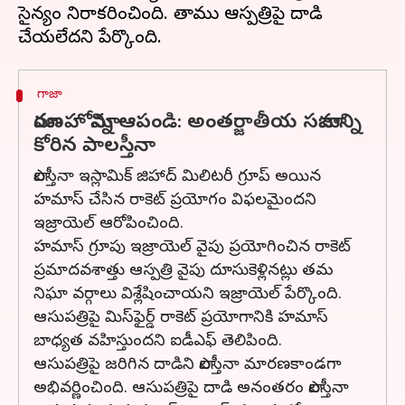
సైన్యం నిరాకరించింది. తాము ఆస్పత్రిపై దాడి
గాజా
మారణహోమాన్ని ఆపండి: అంతర్జాతీయ సమాజాన్ని
కోరిన పాలస్తీనా
పాలస్తీనా ఇస్లామిక్ జిహాద్ మిలిటరీ గ్రూప్ అయిన
హమాస్ చేసిన రాకెట్ ప్రయోగం విఫలమైందని
ఇజ్రాయెల్ ఆరోపించింది.
హమాస్ గ్రూపు ఇజ్రాయెల్ వైపు ప్రయోగించిన రాకెట్
ప్రమాదవశాత్తు ఆస్పత్రి వైపు దూసుకెళ్లినట్లు తమ
నిఘా వర్గాలు విశ్లేషించాయని ఇజ్రాయెల్ పేర్కొంది.
ఆసుపత్రిపై మిస్‌ఫైర్డ్ రాకెట్ ప్రయోగానికి హమాస్
బాధ్యత వహిస్తుందని ఐడీఎఫ్ తెలిపింది.
ఆసుపత్రిపై జరిగిన దాడిని పాలస్తీనా మారణకాండగా
అభివర్ణించింది. ఆసుపత్రిపై దాడి అనంతరం పాలస్తీనా