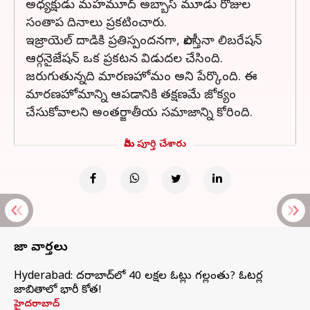
అధ్యక్షుడు మహమూద్ అబ్బాస్ మూడు రోజుల
సంతాప దినాలు ప్రకటించారు.
ఇజ్రాయెల్ దాడికి ప్రతిస్పందనగా, పాలస్తీనా లిబరేషన్
ఆర్గనైజేషన్ ఒక ప్రకటన విడుదల చేసింది.
జరుగుతున్నది మారణహోమం అని పేర్కొంది. ఈ
మారణహోమాన్ని ఆపడానికి తక్షణమే జోక్యం
చేసుకోవాలని అంతర్జాతీయ సమాజాన్ని కోరింది.
మీరు పూర్తి చేశారు
తాజా వార్తలు
Hyderabad: హైదరాబాద్‌లో 40 లక్షల ఓట్లు గల్లంతు? ఓటర్ల
జాబితాలో భారీ కోత!
హైదరాబాద్