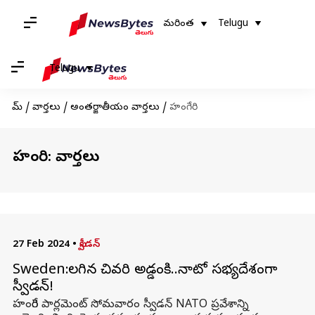
మరింత
Telugu
Telugu
హోమ్
/
వార్తలు
/
అంతర్జాతీయం వార్తలు
/
హంగేరి
హంగేరి: వార్తలు
27 Feb 2024
•
స్వీడన్
Sweden:తొలగిన చివరి అడ్డంకి..నాటో సభ్యదేశంగా
స్వీడన్‌!
హంగేరి పార్లమెంట్ సోమవారం స్వీడన్ NATO ప్రవేశాన్ని