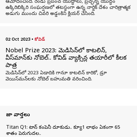
ఆమోదించింది. రెండు ప్రపంచ యుద్ధాలు, ప్రచ్ఛన్న యుద్ధం
ఉక్కిరిబిక్కిరి సంఘర్షణలో తటస్థంగా ఉన్న నార్డిక్ దేశం చారిత్రాత్మక
అడుగు ముందు చివరి అడ్డంకిని క్లియర్ చేసింది.
02 Oct 2023
•
కోవిడ్
Nobel Prize 2023: మెడిసిన్‌లో కాటలిన్,
వీస్‌మాన్‌కు నోబెల్.. కోవిడ్ వ్యాక్సిన్ల తయారీలో కీలక
పాత్ర
మెడిసిన్‌లో 2023 ఏడాదికి గానూ కాటలిన్ కారికో, డ్రూ
వెయిస్‌మన్‌లకు నోబెల్ బహుమతి వరించింది.
తాజా వార్తలు
Titan Q1: టైటాన్ కంపెనీ దూకుడు.. క్యూ1 లాభం ఏకంగా 65
శాతం పెరుగుదల..