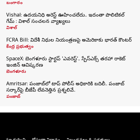
బంగారం
Vishal: ఉదయనిధి అరెస్ట్‌ ఊహించలేదు.. ఇదంతా పొలిటికల్
గేమ్ : విశాల్ సంచలన వ్యాఖ్యలు
విశాల్
FCRA Bill: విదేశీ నిధుల నియంత్రణపై అమెరికాకు భారత్‌ కౌంటర్
కేంద్ర ప్రభుత్వం
SpaceX: బెంగళూరు స్టార్టప్‌ 'ఎవరెస్ట్'.. స్పేస్‌ఎక్స్ తరహా రాకెట్‌
ఇంజిన్‌ ఆవిష్కరణ
బెంగళూరు
Amritsar: పంజాబ్‌లో టాప్ పోలీస్ అధికారికి బదిలీ.. పంజాబ్
సర్కార్‌పై బీజేపీ లేవనెత్తిన ప్రశ్నలివే..
పంజాబ్