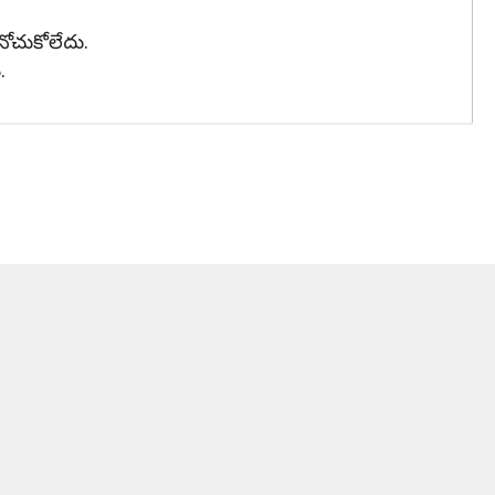
నోచుకోలేదు.
.