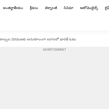
అంతర్జాతీయం
క్రీడలు
టెక్నాలజీ
సినిమా
ఆటోమొబైల్స్
లైఫ్
ో కాల్పుల విరమణకు అనుకూలంగా ఐరాసలో భారత్ ఓటు
ADVERTISEMENT