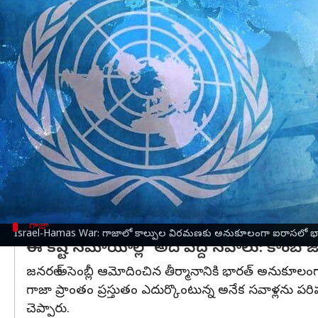
వ్రాసిన వారు
Dec 13, 2023
09:51 am
Stalin
ఈ వార్తాకథనం ఏంటి
ఇజ్రాయెల్
-
హమాస్
మధ్య గాజా(Gaza) వేదికగా భీకర యుద్ధం 
ఈ క్రమలో గాజాలో తక్షణ కాల్పుల విరమణ (ceasefire
resolution) ప్రవేశపెట్టారు.
జనరల్ అసెంబ్లీలో
ఈజిప్ట్
ప్రవేశపెట్టిన ముసాయిదా తీర
తీర్మానానికి అనుకూలంగా 153 దేశాలు ఓట్లు వేయగా.. 23
ఐరాసలో భారత శాశ్వత ప్రతినిధి రుచిరా కాంబోజ్ మాట్లా
గాజా
Israel-Hamas War: గాజాలో కాల్పుల విరమణకు అనుకూలంగా ఐరాసలో భ
ఈ కష్ట సమాయాల్లో అదే పెద్ద సవాలు: కాంబోజ
జనరల్ అసెంబ్లీ ఆమోదించిన తీర్మానానికి భారత్ అనుకూలంగ
గాజా ప్రాంతం ప్రస్తుతం ఎదుర్కొంటున్న అనేక సవాళ్లను ప
చెప్పారు.