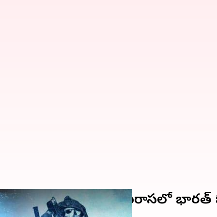
ుల విరమణకు అనుకూలంగా ఐరాసలో భారత