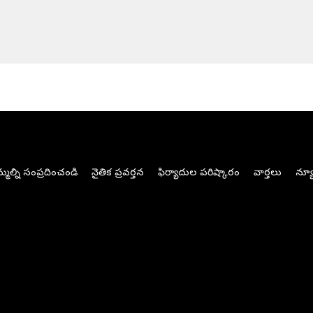
మల్ని సంప్రదించండి
నైతిక ప్రవర్తన
ఫిర్యాదుల పరిష్కారం
వార్తలు
న్యూ