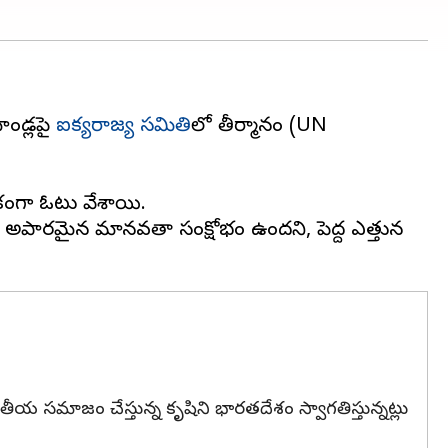
ాండ్లపై
ఐక్యరాజ్య సమితి
లో తీర్మానం (UN
రేకంగా ఓటు వేశాయి.
జాలో అపారమైన మానవతా సంక్షోభం ఉందని, పెద్ద ఎత్తున
ీయ సమాజం చేస్తున్న కృషిని భారతదేశం స్వాగతిస్తున్నట్లు