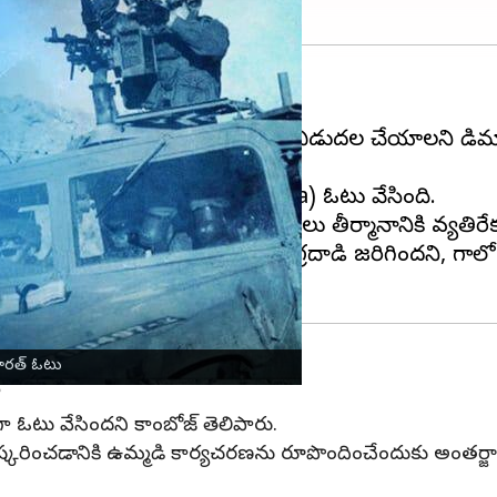
నడుస్తోంది.
)తో పాటు బందీలందరినీ బేషరతుగా విడుదల చేయాలని డిమ
్మానానికి అనుకూలంగా భారత్ (India) ఓటు వేసింది.
 దేశాలు గైర్హాజరయ్యాయి. 10 దేశాలు తీర్మానానికి వ్యతి
డుతూ.. అక్టోబర్ 7న ఇజ్రాయెల్‌లో ఉగ్రదాడి జరిగిందని, గా
ారత్ ఓటు
్
ా ఓటు వేసిందని కాంబోజ్ తెలిపారు.
రిష్కరించడానికి ఉమ్మడి కార్యచరణను రూపొందించేందుకు అంతర్జాత