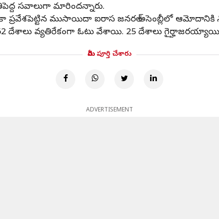
ెద్ద సవాలుగా మారిందన్నారు.
కా ప్రవేశపెట్టిన ముసాయిదా ఐరాస జనరల్ అసెంబ్లీలో ఆమోదానికి 
ేశాలు వ్యతిరేకంగా ఓటు వేశాయి. 25 దేశాలు గైర్హాజరయ్యాయి
మీరు పూర్తి చేశారు
ADVERTISEMENT