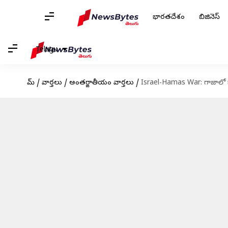
భారతదేశం
బిజినెస్
Telugu
హోమ్
/
వార్తలు
/
అంతర్జాతీయం వార్తలు
/
Israel-Hamas War: గాజాల