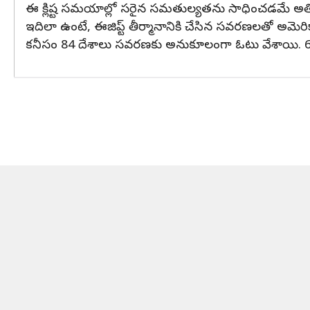
ఈ క్లిష్ట సమయాల్లో సరైన సమతుల్యతను సాధించడమే అతిప
ఇదిలా ఉంటే, ఈజిప్ట్ తీర్మానానికి చేసిన సవరణలతో అమెరి
కనీసం 84 దేశాలు సవరణకు అనుకూలంగా ఓటు వేశాయి. 62 ద