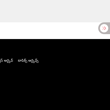
స్ ఆర్కైవ్
టాపిక్స్ ఆర్కైవ్స్