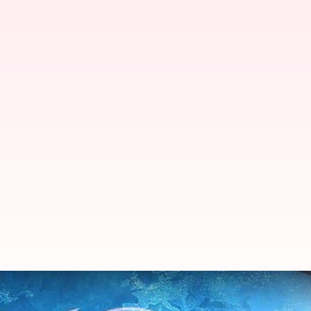
Israel-Hamas War: గాజాలో కాల్ప