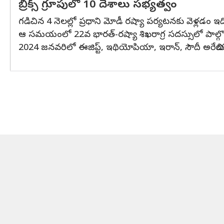
బ్రిక్స్ గ్రూపులో 10 దేశాలు సభ్యత్వం
గడిచిన 4 నెలల్లో ప్రధాని మోడీ రష్యా పర్యటనకు వెళ్లడం ఇది
ఆ సమయంలో 22వ భారత్-రష్యా శిఖరాగ్ర సదస్సులో పాల్గొన్నారు. 
2024 జనవరిలో ఈజిప్ట్, ఇథియోపియా, ఇరాన్, సౌదీ అరేబియా, యు