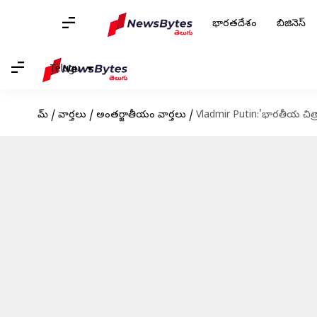
భారతదేశం
బిజినెస్
Telugu
హోమ్
/
వార్తలు
/
అంతర్జాతీయం వార్తలు
/
Vladmir Putin:'భారతీయ చిత్రా