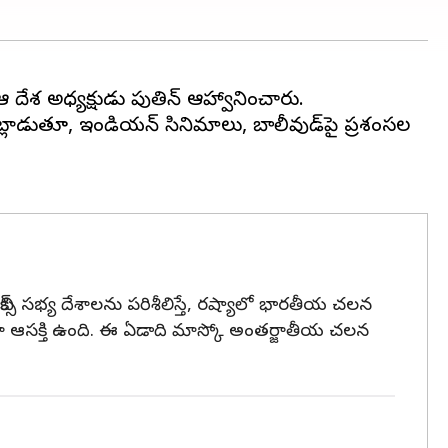
 ఆ దేశ అధ్యక్షుడు పుతిన్ ఆహ్వానించారు.
ట్లాడుతూ, ఇండియన్ సినిమాలు, బాలీవుడ్‌పై ప్రశంసల
"బ్రిక్స్ సభ్య దేశాలను పరిశీలిస్తే, రష్యాలో భారతీయ చలన
ాలా ఆసక్తి ఉంది. ఈ ఏడాది మాస్కో అంతర్జాతీయ చలన