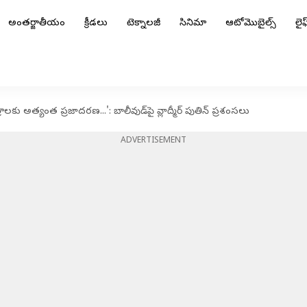
అంతర్జాతీయం
క్రీడలు
టెక్నాలజీ
సినిమా
ఆటోమొబైల్స్
లైఫ్
లకు అత్యంత ప్రజాదరణ...': బాలీవుడ్‌పై వ్లాద్మీర్ పుతిన్ ప్రశంసలు
ADVERTISEMENT