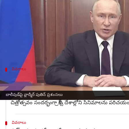
వ్రాసిన వారు
Oct 19, 2024
12:28 pm
Sirish Praharaju
ఈ వార్తాకథనం ఏంటి
భారత ప్రధాని
నరేంద్ర మోదీ
ఈనెల 22, 23 తేదీల్లో
రష్యా
లో
దీంతో మోదీ మరోసారి రష్యా పర్యటనకు వెళ్లబోతున్నార
వర్షం కురిపించారు.
వివరాలు
రష్యాలో భారతీయ చలన చిత్రాలకు ఎక్కువ ప్ర
బ్రిక్స్ సభ్య దేశాల్లో సినిమా షూటింగ్‌లకు రష్యా ప్రోత్సాహక
చిత్రాలకు ఎక్కువ ప్రజాదరణ ఉందని అనుకుంటున్నాను. మా
బాలీవుడ్‌పై వ్లాద్మీర్ పుతిన్ ప్రశంసలు
చిత్రోత్సవం సందర్భంగా బ్రిక్స్ దేశాల్లోని సినిమాలను పరిచయ
వివరాలు