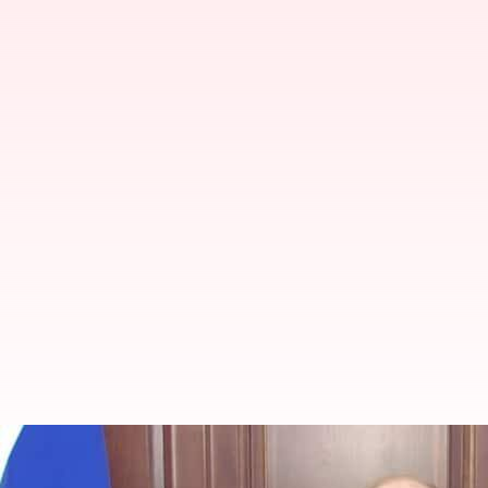
Vladmir Putin:'భారతీయ చిత్రాలకు అత్