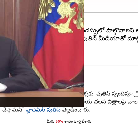
ని కజాన్ వేదికగా జరిగే 16వ బ్రిక్స్ సదస్సులో పాల్గొనాలని
ు. ఈ నేపథ్యంలో, రష్యా అధ్యక్షుడు పుతిన్‌ మీడియాతో మా
జాదరణ
ాలు అందిస్తుందా? అని మీడియా అడిగిన ప్రశ్నకు, పుతిన్ స్పందిస్తూ, 
కు ప్రత్యేకంగా టీవీ ఛానెల్ ఉంది. భారతీయ చలన చిత్రాలపై చ
ం చేస్తామని"
వ్లాదిమిర్ పుతిన్
వెల్లడించారు.
మీరు
50%
శాతం పూర్తి చేశారు