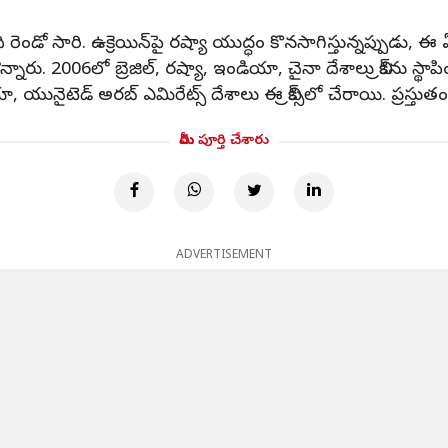
 రెండో సారి. ఉక్రెయిన్‌పై రష్యా యుద్ధం కొనసాగిస్తున్నప్పుడు, ఈ
2006లో బ్రెజిల్, రష్యా, ఇండియా, చైనా దేశాలు బ్రిక్‌ను స్థాపించ
నైటెడ్ అరబ్ ఎమిరేట్స్ దేశాలు ఈ బ్రిక్స్‌లో చేరాయి. ప్రస్తుతం 
మీరు పూర్తి చేశారు
ADVERTISEMENT