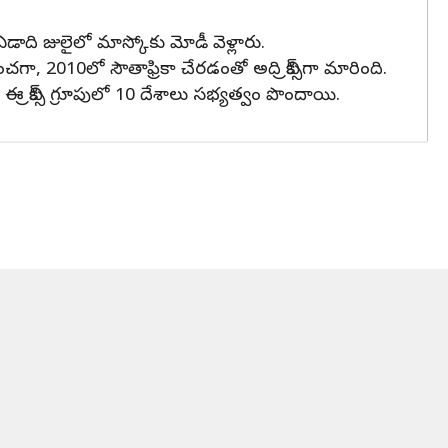
 ఏడాది జులైలో మాస్కోకు మోడీ వెళ్లారు.
గా, 2010లో సౌతాఫ్రికా చేరడంతో అది బ్రిక్స్‌గా మారింది.
ఈ బ్రిక్స్ గ్రూపులో 10 దేశాలు సభ్యత్వం పొందాయి.