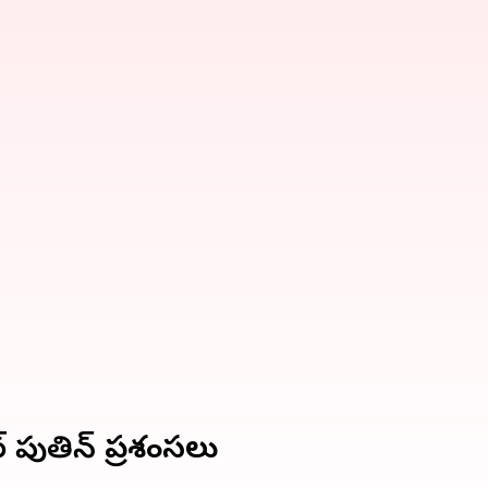
ర్ పుతిన్ ప్రశంసలు