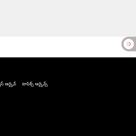
స్ ఆర్కైవ్
టాపిక్స్ ఆర్కైవ్స్