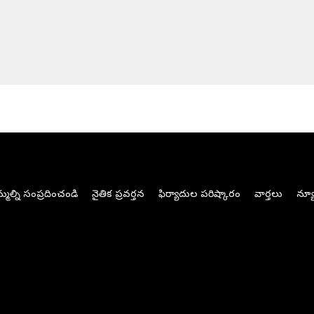
మల్ని సంప్రదించండి
నైతిక ప్రవర్తన
ఫిర్యాదుల పరిష్కారం
వార్తలు
న్యూ