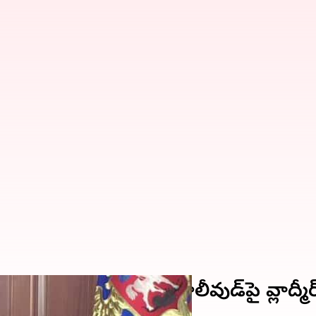
యంత ప్రజాదరణ...': బాలీవుడ్‌పై వ్లాద్మీ