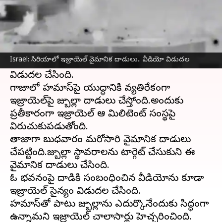
ఈ వార్తాకథనం ఏంటి
హిజ్బుల్లా స్థావరాలే లక్ష్యంగా
సిరియా
లో
ఇజ్రాయెల్
వైమానిక దాడులు చేసింది.ఇప్పుడు,ఇందుకు
Israel: సిరియాలో ఇజ్రాయెల్ వైమానిక దాడులు.. వీడియో విడుదల
సంబంధించిన ఓ వీడియోను కూడా ఇజ్రాయెల్
విడుదల చేసింది.
గాజాలో హమాస్‌పై యుద్ధానికి వ్యతిరేకంగా
ఇజ్రాయెల్‌పై హిజ్బుల్లా దాడులు చేస్తోంది.అందుకు
ప్రతీకారంగా ఇజ్రాయెల్‌ ఆ మిలిటెంట్‌ సంస్థపై
విరుచుకుపడుతోంది.
తాజాగా బుధవారం మరోసారి వైమానిక దాడులు
చేపట్టింది.హిజ్బుల్లా స్థావరాలను టార్గెట్ చేసుకుని ఈ
వైమానిక దాడులు చేసింది.
ఓ భవనంపై దాడికి సంబంధించిన వీడియోను కూడా
ఇజ్రాయెల్ సైన్యం విడుదల చేసింది.
హమాస్‌తో పాటు హిజ్బుల్లాను ఎదుర్కొనేందుకు సిద్ధంగా
ఉన్నామని ఇజ్రాయెల్ చాలాసార్లు హెచ్చరించింది.