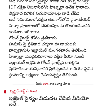
అదే సమయంలో,సైన్యం కూడా గత కొన్ని గంటల్లో
IDF దక్షిణ లెబనాన్‌లోని హిజ్బుల్లా అనేక స్థానాలు,
తీవ్రవాద మౌలిక సదుపాయాలపై దాడి చేసింది.
అదే సమయంలో,దక్షిణ లెబనాన్‌లోని ధైరా,టేయర్
హర్ఫా ప్రాంతాలలో బెదిరింపులను తొలగించడానికి
దాడులు జరిగాయి.
గోలన్ హైట్స్ కోసం ప్రతీకారం
హమాస్ పై ప్రతీకార చర్యగా ఈ దాడులకు
పాల్పడ్డామని ఇజ్రాయెల్ మంగళవారం తెలిపింది.
హిజ్బుల్లా యుద్ధవిమానాలు దక్షిణ సిరియా నుండి
ఇజ్రాయెల్ ఆక్రమిత గోలన్ హైట్స్‌పై రాకెట్లను
ప్రయోగించాయని,దానికి ప్రతిస్పందనగా సిరియా సైనిక
స్థావరాన్ని లక్ష్యంగా చేసుకున్నట్లు తెలిపింది.
మీరు
66%
శాతం పూర్తి చేశారు
ట్విట్టర్ పోస్ట్ చేయండి
ఇజ్రాయెల్ సైన్యం విడుదల చేసిన వీడియో
ఇదే..