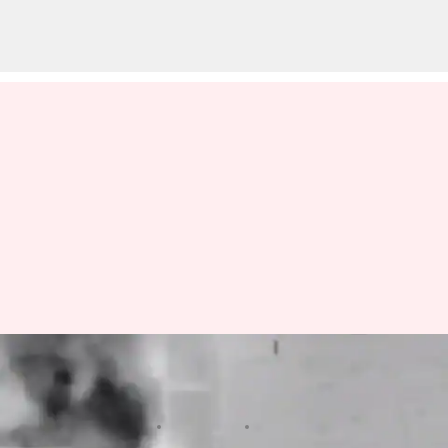
Israel: సిరియాలో ఇజ్రాయెల్ వైమానిక
దాడులు.. వీడియో విడుదల
వ్రాసిన వారు
Apr 10, 2024
10:21 am
Sirish Praharaju