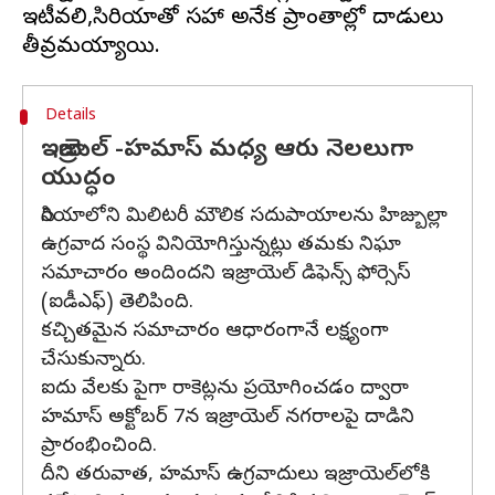
ఇటీవలి,సిరియాతో సహా అనేక ప్రాంతాల్లో దాడులు
Details
ఇజ్రాయెల్ -హమాస్ మధ్య ఆరు నెలలుగా
యుద్ధం
సిరియాలోని మిలిటరీ మౌలిక సదుపాయాలను హిజ్బుల్లా
ఉగ్రవాద సంస్థ వినియోగిస్తున్నట్లు తమకు నిఘా
సమాచారం అందిందని ఇజ్రాయెల్ డిఫెన్స్ ఫోర్సెస్
(ఐడీఎఫ్) తెలిపింది.
కచ్చితమైన సమాచారం ఆధారంగానే లక్ష్యంగా
చేసుకున్నారు.
ఐదు వేలకు పైగా రాకెట్లను ప్రయోగించడం ద్వారా
హమాస్ అక్టోబర్ 7న ఇజ్రాయెల్ నగరాలపై దాడిని
ప్రారంభించింది.
దీని తరువాత, హమాస్ ఉగ్రవాదులు ఇజ్రాయెల్‌లోకి