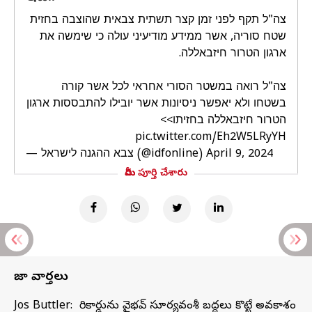
צה"ל תקף לפני זמן קצר תשתית צבאית שהוצבה בחזית
שטח סוריה, אשר ממידע מודיעיני עולה כי שימשה את
ארגון הטרור חיזבאללה.
צה"ל רואה במשטר הסורי אחראי לכל אשר קורה
בשטחו ולא יאפשר ניסיונות אשר יובילו להתבססות ארגון
הטרור חיזבאללה בחזיתו>>
pic.twitter.com/Eh2W5LRyYH
— צבא ההגנה לישראל (@idfonline)
April 9, 2024
మీరు పూర్తి చేశారు
తాజా వార్తలు
Jos Buttler: నా రికార్డును వైభవ్ సూర్యవంశీ బద్దలు కొట్టే అవకాశం