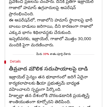
ప్రవేశించి ప్రజలను చంపారు. దీనికి ప్రతిగా ఇజ్రాయెల్
గాజాలో హమాస్ ఉగ్రవాదులపై ఆపరేషన్
ప్రారంభించింది.
ఈ ఆపరేషన్‌లో, గాజాలోని హమాస్ స్థానాలపై భారీ
బాంబు దాడులు జరిగాయి, దీని కారణంగా గాజాలో
ఎక్కువ భాగం శిథిలావస్థకు చేరుకుంది.
ఇప్పటివరకు, ఇజ్రాయెల్, గాజాలో మొత్తం 30,000
మందికి పైగా మరణించారు.
మీరు
33%
శాతం పూర్తి చేశారు
Details
తీవ్రవాద మౌలిక సదుపాయాలపై దాడి
ఇజ్రాయెల్ సైన్యం తన భూభాగంలో జరిగే ఏదైనా
కార్యకలాపాలకు సిరియా ప్రభుత్వమే బాధ్యత
వహించాలని స్పష్టంగా పేర్కొంది.
హిజ్బుల్లా తన దేశంలోకి చొరబడటానికి ప్రయత్నిస్తే
శాంతియుతంగా కూర్చోదని తెలిపింది.