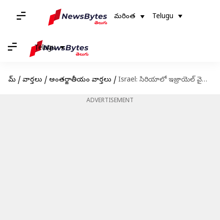
మరింత
Telugu
Telugu
హోమ్
/
వార్తలు
/
అంతర్జాతీయం వార్తలు
/
Israel: సిరియాలో ఇజ్రాయెల్ వైమానిక దాడులు.. వీడియో విడుదల
ADVERTISEMENT