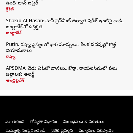
ఉంది: జాస్ బట్లర్
క్రికెట్
Shakib Al Hasan: హసీనా ప్రెస్‌మీట్‌ తర్వాత షకీబ్‌ ఇంటిపై దాడి..
బంగ్లాదేశ్‌లో ఉద్రిక్తత
బంగ్లాదేశ్
Putin: రష్యా సైన్యంలో భారీ మార్పులు.. కీలక పదవుల్లో కొత్త
నియామకాలు
రష్యా
APSDMA: నేడు ఏపీలో వానలు.. కోస్తా, రాయలసీమలో పలు
జిల్లాలకు అలర్ట్
ఆంధ్రప్రదేశ్
మా గురించి
గోప్యతా విధానం
నిబంధనలు & షరతులు
మమ్మల్ని సంప్రదించండి
నైతిక ప్రవర్తన
ఫిర్యాదుల పరిష్కారం