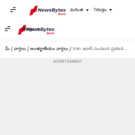
మరింత
Telugu
Telugu
హోమ్
/
వార్తలు
/
అంతర్జాతీయం వార్తలు
/
Iran: ఇరాన్ సంచలన ప్రకటన.. అప్రమత్తంగా ఇజ్రాయెల్, అమెరికన్ ఏజెన్సీలు
ADVERTISEMENT