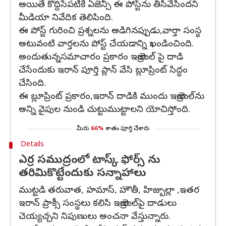
అయితే కొద్దిసేపటికే ఏజెన్సీ ఈ పోస్ట్‌ను తీసివేసిందని
మీడియా నివేదిక తెలిపింది.
ఈ పోస్ట్ గురించి ప్రశ్నలను అడిగినప్పుడు,వార్తా సంస్థ
అటువంటి వార్తలను పోస్ట్ చేయడాన్ని ఖండించింది.
అందుతున్నసమాచారం ప్రకారం ఇజ్రాయెల్ పై దాడి
చేసేందుకు ఇరాన్ పూర్తి ప్లాన్ వేసి బ్లూప్రింట్ సిద్ధం
చేసింది.
ఈ బ్లూప్రింట్ ప్రకారం,ఇరాన్ దాడికి ముందు ఇజ్రాయెల్‌ను
అన్ని వైపుల నుండి చుట్టుముట్టాలని యోచిస్తోంది.
మీరు
66%
శాతం పూర్తి చేశారు
Details
ఎర్ర సముద్రంలో టాస్క్ ఫోర్స్ ను
తరిమికొట్టేందుకు సన్నాహాలు
ముట్టడి తరువాత, హమాస్, హౌతీ, హిజ్బుల్లా ,ఇతర
ఇరాన్ ప్రాక్సీ సంస్థలు కలిసి ఇజ్రాయెల్‌పై దాడులు
చెయ్యచ్చని నిపుణులు అంచనా వేస్తున్నారు.