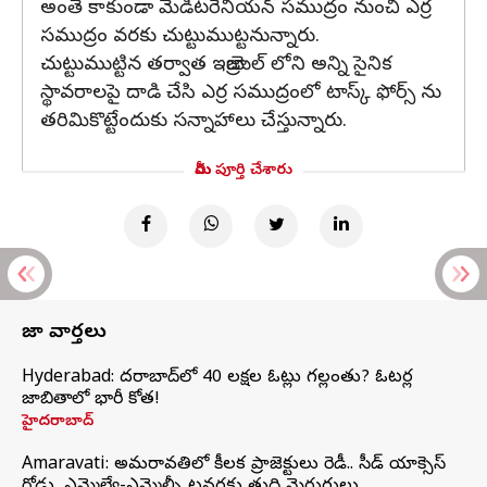
అంతే కాకుండా మెడిటరేనియన్ సముద్రం నుంచి ఎర్ర
సముద్రం వరకు చుట్టుముట్టనున్నారు.
చుట్టుముట్టిన తర్వాత ఇజ్రాయెల్ లోని అన్ని సైనిక
స్థావరాలపై దాడి చేసి ఎర్ర సముద్రంలో టాస్క్ ఫోర్స్ ను
తరిమికొట్టేందుకు సన్నాహాలు చేస్తున్నారు.
మీరు పూర్తి చేశారు
తాజా వార్తలు
Hyderabad: హైదరాబాద్‌లో 40 లక్షల ఓట్లు గల్లంతు? ఓటర్ల
జాబితాలో భారీ కోత!
హైదరాబాద్
Amaravati: అమరావతిలో కీలక ప్రాజెక్టులు రెడీ.. సీడ్‌ యాక్సెస్‌