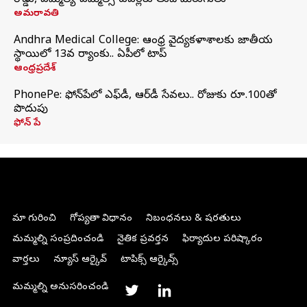
రోడ్డు, ఎమ్మెల్యే-ఎమ్మెల్సీ టవర్లకు తుది మెరుగులు
అమరావతి
Andhra Medical College: ఆంధ్ర వైద్యకళాశాలకు జాతీయ
స్థాయిలో 13వ ర్యాంకు.. ఏపీలో టాప్
ఆంధ్రప్రదేశ్
PhonePe: ఫోన్‌పేలో ఎఫ్‌డీ, ఆర్‌డీ సేవలు.. రోజుకు రూ.100తో
పొదుపు
ఫోన్‌ పే
మా గురించి
గోప్యతా విధానం
నిబంధనలు & షరతులు
మమ్మల్ని సంప్రదించండి
నైతిక ప్రవర్తన
ఫిర్యాదుల పరిష్కారం
వార్తలు
న్యూస్ ఆర్కైవ్
టాపిక్స్ ఆర్కైవ్స్
మమ్మల్ని అనుసరించండి