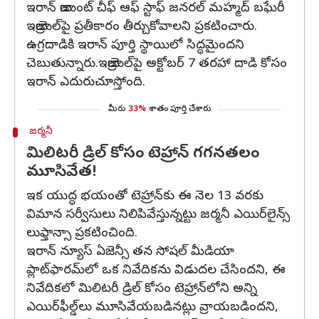
ఇరాన్ జాయింట్ చీఫ్ ఆఫ్ స్టాఫ్ జనరల్ మహ్మద్ బఘేరీ
ఇజ్రాయెల్‌పై ప్రతీకారం తీర్చుకోవాలని ప్రకటించారు.
ఉగ్రదాడికి ఇరాన్ పూర్తి స్థాయిలో సిద్ధమైందని
చెబుతున్నారు.ఇజ్రాయెల్‌పై అక్టోబర్ 7 తరహా దాడి కోసం
ఇరాన్ ఎదురుచూస్తోంది.
మీరు
33%
శాతం పూర్తి చేశారు
జర్మనీ
మిలిటరీ డ్రిల్ కోసం టెహ్రాన్ గగనతలం
మూసివేత!
ఇక యుద్ధ భయంతో టెహ్రాన్‌కు ఈ నెల 13 వరకు
విమాన సర్వీసులు నిలిపివేస్తున్నట్టు జర్మనీ ఎయిర్‌లైన్స్‌
లుఫ్తాన్సా ప్రకటించింది.
ఇరాన్ న్యూస్ ఏజెన్సీ తన సోషల్ మీడియా
ప్లాట్‌ఫారమ్‌లో ఒక నివేదికను విడుదల చేసిందని, ఈ
నివేదికలో మిలిటరీ డ్రిల్ కోసం టెహ్రాన్‌లోని అన్ని
ఎయిర్‌ఫీల్డ్‌లు మూసివేయబడినట్లు వ్రాయబడిందని,