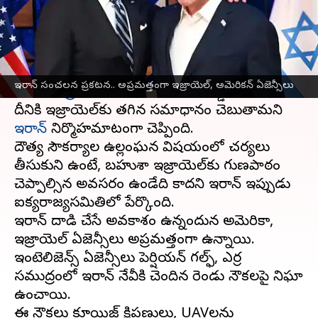
వ్రాసిన వారు
Apr 12, 2024
10:13 am
Sirish Praharaju
ఈ వార్తాకథనం ఏంటి
సిరియా
రాజధాని డమాస్కస్‌లో జరిగిన దాడి తర్వాత
ఇరాన్ సంచలన ప్రకటన.. అప్రమత్తంగా ఇజ్రాయెల్, అమెరికన్ ఏజెన్సీలు
ఇరాన్,
ఇజ్రాయెల్
ముఖాముఖి తలపడ్డాయి.
దీనికి ఇజ్రాయెల్‌కు తగిన సమాధానం చెబుతామని
ఇరాన్‌
నిర్మొహమాటంగా చెప్పింది.
దౌత్య సౌకర్యాల ఉల్లంఘన విషయంలో చర్యలు
తీసుకుని ఉంటే, బహుశా ఇజ్రాయెల్‌కు గుణపాఠం
చెప్పాల్సిన అవసరం ఉండేది కాదని ఇరాన్ ఇప్పుడు
ఐక్యరాజ్యసమితిలో పేర్కొంది.
ఇరాన్ దాడి చేసే అవకాశం ఉన్నందున అమెరికా,
ఇజ్రాయెల్ ఏజెన్సీలు అప్రమత్తంగా ఉన్నాయి.
ఇంటెలిజెన్స్ ఏజెన్సీలు పెర్షియన్ గల్ఫ్, ఎర్ర
సముద్రంలో ఇరాన్ నేవీకి చెందిన రెండు నౌకలపై నిఘా
ఉంచాయి.
ఈ నౌకలు క్రూయిజ్ క్షిపణులు, UAVలను