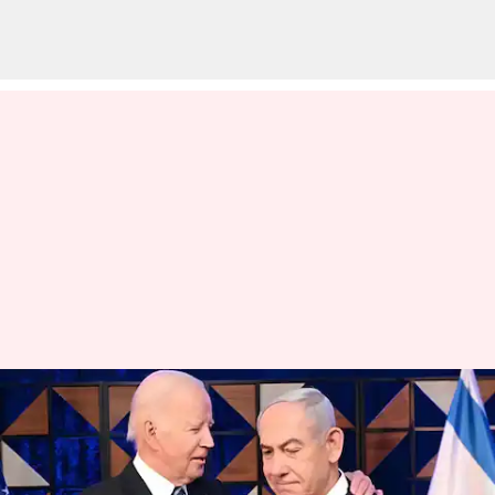
Iran: ఇరాన్ సంచలన ప్రకటన..
అప్రమత్తంగా ఇజ్రాయెల్, అమెరికన్
ఏజెన్సీలు