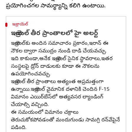
ఇజ్రాయెల్
ఇజ్రాయెల్ తీర ప్రాంతాలలో హై అలర్ట్‌
ఇజ్రాయెల్‌కు అందిన సమాచారం ప్రకారం,ఇరాన్ ఈ
నౌకల ద్వారా సముద్రం నుండి దాడి చేయవచ్చు.
ఇది కాకుండా,అనేక ఇజ్రాయెల్ సైనిక స్థావరాలు,ఇతర
సంస్థలపై డ్రోన్ దాడులకు కూడా ఈ నౌకలను
ఉపయోగించవచ్చు.
ఇజ్రాయెల్ తీర ప్రాంతాలు అత్యంత అప్రమత్తంగా
ఉన్నాయి.ఇజ్రాయెల్ వైమానిక దళానికి చెందిన F-15
విమానం ఎయిర్‌బేస్‌లో అత్యవసర ల్యాండింగ్
చేయాల్సి వచ్చింది.
ఈ సమయంలో విమానం చక్రాలు
తెరుచుకోకపోవడంతో మందుగుండు సామగ్రి రన్‌వేపైనే
పడింది.