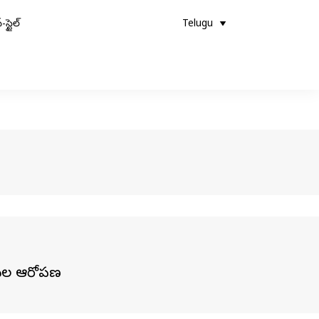
-స్టైల్
Telugu
ర్థుల ఆరోపణ