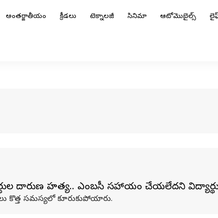
అంతర్జాతీయం
క్రీడలు
టెక్నాలజీ
సినిమా
ఆటోమొబైల్స్
లైఫ్
ీ విద్యార్థుల దారుణ హత్య.. ఎంబసీ సహాయం చేయలేదని విద్యా
ద్యార్థులు కొత్త సమస్యలో కూరుకుపోయారు.