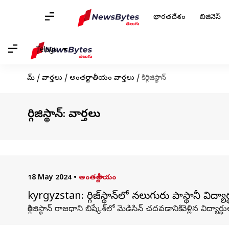
భారతదేశం
బిజినెస్
Telugu
హోమ్
/
వార్తలు
/
అంతర్జాతీయం వార్తలు
/
కిర్గిజిస్థాన్
కిర్గిజిస్థాన్: వార్తలు
18 May 2024
•
అంతర్జాతీయం
kyrgyzstan: కిర్గిజ్‌స్థాన్‌లో నలుగురు పాకిస్థాన
కిర్గిజిస్థాన్ రాజధాని బిష్కేశ్‌లో మెడిసిన్ చదవడానికి వెళ్లిన వి