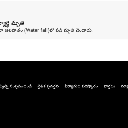
్యార్థి మృతి
దవశాత్తూ జలపాతం (Water fall)లో పడి మృతి చెందాడు.
మల్ని సంప్రదించండి
నైతిక ప్రవర్తన
ఫిర్యాదుల పరిష్కారం
వార్తలు
న్యూ