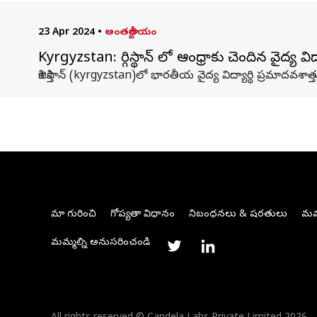
23 Apr 2024
•
అంతర్జాతీయం
Kyrgyzstan: కిర్గిస్థాన్ లో ఆంధ్రాకు చెందిన వైద్య విద
కిజికిస్తాన్‌ (kyrgyzstan)లో భారతీయ వైద్య విద్యార్థి ప్రమా
మా గురించి
గోప్యతా విధానం
నిబంధనలు & షరతులు
మమ్
మమ్మల్ని అనుసరించండి