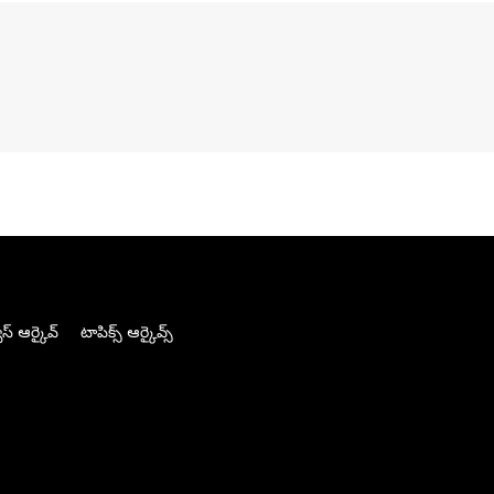
స్ ఆర్కైవ్
టాపిక్స్ ఆర్కైవ్స్