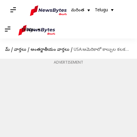
మరింత
Telugu
Telugu
హోమ్
/
వార్తలు
/
అంతర్జాతీయం వార్తలు
/
USA:అమెరికాలో కాల్పుల కలకలం.. 22 మంది మృతి,60 మందికిపైగా గాయాలు
ADVERTISEMENT