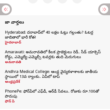
తాజా వార్తలు
Hyderabad: హైదరాబాద్‌లో 40 లక్షల ఓట్లు గల్లంతు? ఓటర్ల
జాబితాలో భారీ కోత!
హైదరాబాద్
Amaravati: అమరావతిలో కీలక ప్రాజెక్టులు రెడీ.. సీడ్‌ యాక్సెస్‌
రోడ్డు, ఎమ్మెల్యే-ఎమ్మెల్సీ టవర్లకు తుది మెరుగులు
అమరావతి
Andhra Medical College: ఆంధ్ర వైద్యకళాశాలకు జాతీయ
స్థాయిలో 13వ ర్యాంకు.. ఏపీలో టాప్
ఆంధ్రప్రదేశ్
PhonePe: ఫోన్‌పేలో ఎఫ్‌డీ, ఆర్‌డీ సేవలు.. రోజుకు రూ.100తో
పొదుపు
ఫోన్‌ పే