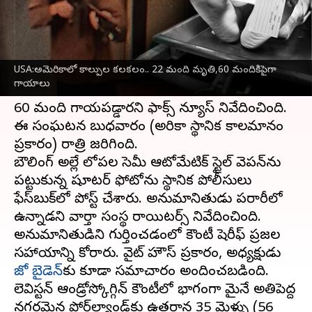
వ్రాసిన వారు
Oct 26, 2023
10:34 am
Sirish Praharaju
ఈ వార్తాకథనం ఏంటి
USA:అమెరికాలో కాల్పుల కలకలం.. 22 మంది మృతి,60 మందికిపైగా
అమెరికా
లోని లెవిస్టన్‌, మైనే ప్రాంతాల్లో జరిగిన కాల్పుల
గాయాలు
ఘటనలో కనీసం 22 మంది మరణించగా, దాదాపు
60 మంది గాయపడ్డారని ఫాక్స్ న్యూస్ నివేదించింది.
ఈ సంఘటన బుధవారం (అమెరికా స్థానిక కాలమానం
ప్రకారం) రాత్రి జరిగింది.
బౌలింగ్ అల్లే లోపల సెమీ ఆటోమేటిక్ స్టైల్ వెపన్‌ను
పట్టుకున్న షూటర్ ఫోటోను స్థానిక పోలీసులు
ఫేస్‌బుక్‌లో పోస్ట్ చేశారు. అనుమానితుడు పరారీలో
ఉన్నాడని వార్తా సంస్థ రాయిటర్స్ నివేదించింది.
అనుమానితుడిని గుర్తించడంలో కౌంటీ షెరీఫ్ ప్రజల
సహాయాన్ని కోరారు. వైట్ హౌస్ ప్రకారం, అధ్యక్షుడు
జో బైడెన్‌
కు కూడా సమాచారం అందించబడింది.
లెవిస్టన్ ఆండ్రోస్కోగ్గిన్ కౌంటీలో భాగంగా మైనే అతిపెద్ద
నగరమైన పోర్ట్‌ల్యాండ్‌కు ఉత్తరాన 35 మైళ్ళు (56