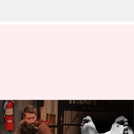
USA:అమెరికాలో కాల్పుల కలకలం..
22 మంది మృతి,60 మందికిపైగా
గాయాలు