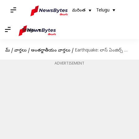
మరింత
Telugu
Telugu
హోమ్
/
వార్తలు
/
అంతర్జాతీయం వార్తలు
/
Earthquake: లాస్ ఏంజిల్స్ భూకంపం.. 4.3 తీవ్రతతో భూకంపం
ADVERTISEMENT