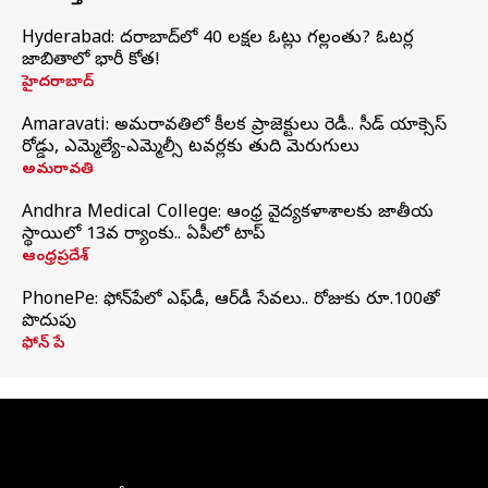
Hyderabad: హైదరాబాద్‌లో 40 లక్షల ఓట్లు గల్లంతు? ఓటర్ల
జాబితాలో భారీ కోత!
హైదరాబాద్
Amaravati: అమరావతిలో కీలక ప్రాజెక్టులు రెడీ.. సీడ్‌ యాక్సెస్‌
రోడ్డు, ఎమ్మెల్యే-ఎమ్మెల్సీ టవర్లకు తుది మెరుగులు
అమరావతి
Andhra Medical College: ఆంధ్ర వైద్యకళాశాలకు జాతీయ
స్థాయిలో 13వ ర్యాంకు.. ఏపీలో టాప్
ఆంధ్రప్రదేశ్
PhonePe: ఫోన్‌పేలో ఎఫ్‌డీ, ఆర్‌డీ సేవలు.. రోజుకు రూ.100తో
పొదుపు
ఫోన్‌ పే