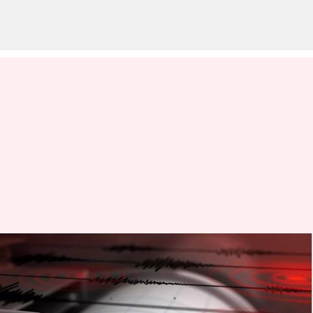
Earthquake: లాస్ ఏంజిల్స్
భూకంపం.. 4.3 తీవ్రతతో భూకంపం
వ్రాసిన వారు
May 02, 2024
09:50 am
Sirish Praharaju