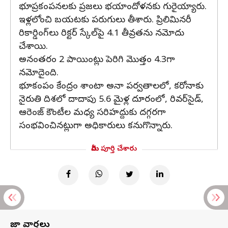
భూప్రకంపనలకు ప్రజలు భయాందోళనకు గురైయ్యారు.
ఇళ్లలోంచి బయటకు పరుగులు తీశారు. ప్రిలిమినరీ
రికార్డింగ్‌లు రిక్టర్ స్కేల్‌పై 4.1 తీవ్రతను నమోదు
చేశాయి.
అనంతరం 2 పాయింట్లు పెరిగి మొత్తం 4.3గా
నమోదైంది.
భూకంపం కేంద్రం శాంటా అనా పర్వతాలలో, కరోనాకు
నైరుతి దిశలో దాదాపు 5.6 మైళ్ల దూరంలో, రివర్‌సైడ్,
ఆరెంజ్ కౌంటీల మధ్య సరిహద్దుకు దగ్గరగా
సంభవించినట్లుగా అధికారులు కనుగొన్నారు.
మీరు పూర్తి చేశారు
తాజా వార్తలు