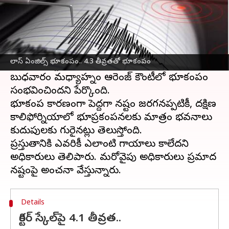
ఈ వార్తాకథనం ఏంటి
అమెరికా
లోని కాలిఫోర్నియా,లాస్ ఏంజెల్స్ ప్రాంతంలో
బుధవారం 4.3 తీవ్రతతో
భూకంపం
సంభవించింది.
లాస్ ఏంజిల్స్ భూకంపం.. 4.3 తీవ్రతతో భూకంపం
యునైటెడ్ స్టేట్స్ జియోలాజికల్ సర్వే(USGS)ప్రకారం
బుధవారం మధ్యాహ్నం ఆరెంజ్ కౌంటీలో భూకంపం
సంభవించిందని పేర్కొంది.
భూకంప కారణంగా పెద్దగా నష్టం జరగనప్పటికీ, దక్షిణ
కాలిఫోర్నియాలో భూప్రకంపనలకు మాత్రం భవనాలు
కుదుపులకు గురైనట్లు తెలుస్తోంది.
ప్రస్తుతానికి ఎవరికీ ఎలాంటి గాయాలు కాలేదని
అధికారులు తెలిపారు. మరోవైపు అధికారులు ప్రమాద
Details
రిక్టర్ స్కేల్‌పై 4.1 తీవ్రత..