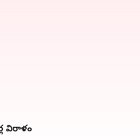
్ల విరాళం