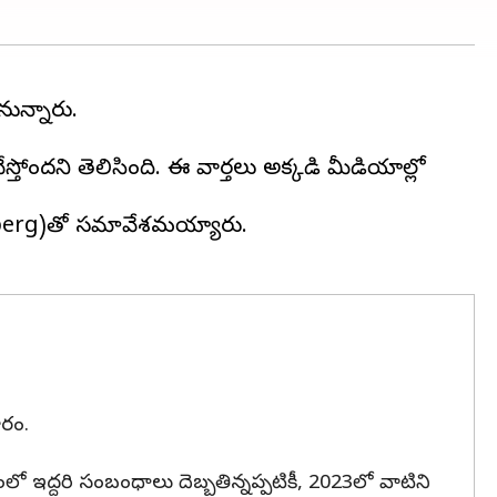
ున్నారు.
్తోందని తెలిసింది. ఈ వార్తలు అక్కడి మీడియాల్లో
ckerberg)తో సమావేశమయ్యారు.
ారం.
ద్దరి సంబంధాలు దెబ్బతిన్నప్పటికీ, 2023లో వాటిని