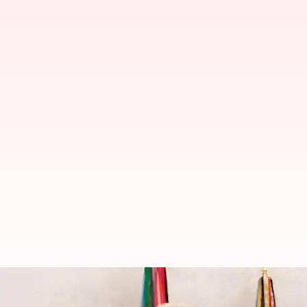
Trump- Zuckerberg: ట్రంప్‌ పారిపా