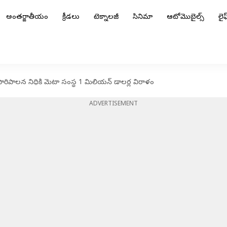
అంతర్జాతీయం
క్రీడలు
టెక్నాలజీ
సినిమా
ఆటోమొబైల్స్
లైఫ్
పారిపాలన నిధికి మెటా సంస్థ 1 మిలియన్ డాలర్ల విరాళం
ADVERTISEMENT