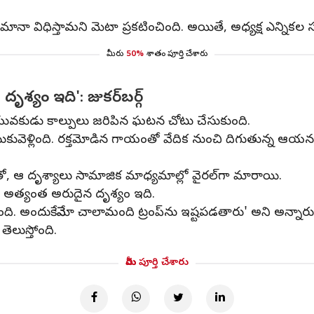
రిమానా విధిస్తామని మెటా ప్రకటించింది. అయితే, అధ్యక్ష ఎన్న
మీరు
50%
శాతం పూర్తి చేశారు
్యం ఇది': జుకర్‌బర్గ్‌
ఓ యువకుడు కాల్పులు జరిపిన ఘటన చోటు చేసుకుంది.
ళ్లింది. రక్తమోడిన గాయంతో వేదిక నుంచి దిగుతున్న ఆయన, పిడి
 ఆ దృశ్యాలు సామాజిక మాధ్యమాల్లో వైరల్‌గా మారాయి.
సిన అత్యంత అరుదైన దృశ్యం ఇది.
ింది. అందుకేనేమో చాలామంది ట్రంప్‌ను ఇష్టపడతారు' అని అన్నారు
ెలుస్తోంది.
మీరు పూర్తి చేశారు