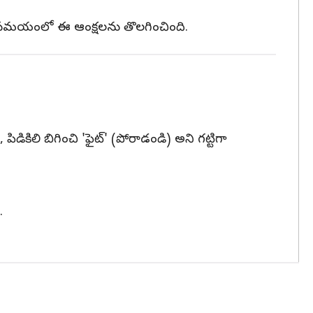
ికల సమయంలో ఈ ఆంక్షలను తొలగించింది.
కిలి బిగించి 'ఫైట్' (పోరాడండి) అని గట్టిగా
.