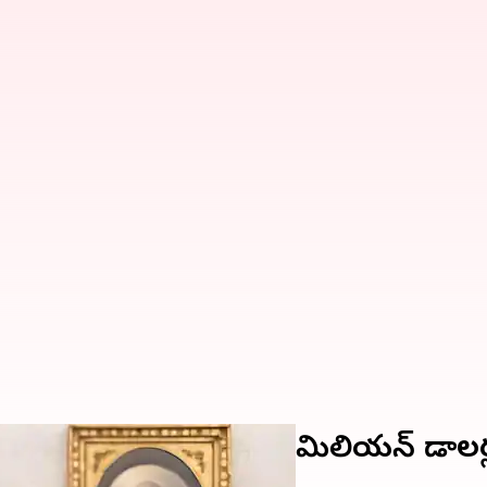
లన నిధికి మెటా సంస్థ 1 మిలియన్ డాలర