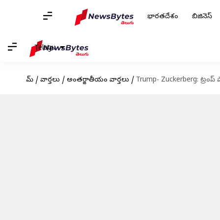
భారతదేశం
బిజినెస్
Telugu
హోమ్
/
వార్తలు
/
అంతర్జాతీయం వార్తలు
/
Trump- Zuckerberg: ట్రంప్‌ 