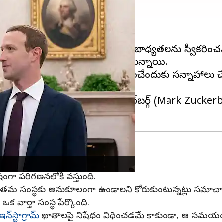
్
(Donald Trump) త్వరలో తన బాధ్యతలను స్వీకరించన
ిధికి భారీగా విరాళాలు అందుకుంటున్నాయి.
ు (రూ.8,486 కోట్ల) విరాళంగా అందించేందుకు సన్నాహాలు చేస
్ తన నివాసంలో మెటా సీఈఓ మార్క్ జుకర్‌బర్గ్ (Mark Zu
షంగా పరిగణనలోకి వస్తుంది.
ిధానాలు తమ సంస్థకు అనుకూలంగా ఉండాలని కోరుకుంటున్నట్లు సమాచ
 వార్తా సంస్థ పేర్కొంది.
ఇన్‌స్టాగ్రామ్
ఖాతాలపై నిషేధం విధించడమే కాకుండా, ఆ సమయంలో ఇ