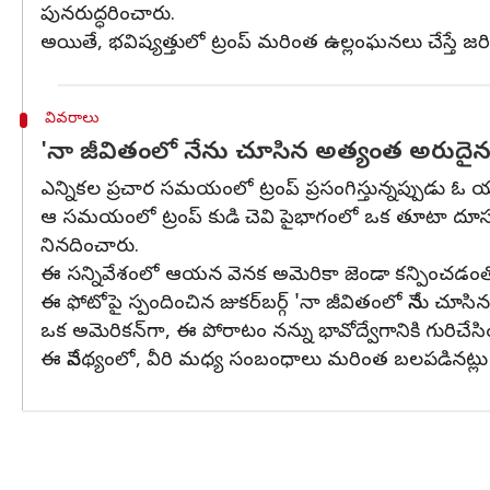
పునరుద్ధరించారు.
అయితే, భవిష్యత్తులో ట్రంప్ మరింత ఉల్లంఘనలు చేస్తే జ
వివరాలు
'నా జీవితంలో నేను చూసిన అత్యంత అరుదైన దృశ
ఎన్నికల ప్రచార సమయంలో ట్రంప్ ప్రసంగిస్తున్నప్పుడు 
ఆ సమయంలో ట్రంప్‌ కుడి చెవి పైభాగంలో ఒక తూటా దూసుకువె
నినదించారు.
ఈ సన్నివేశంలో ఆయన వెనక అమెరికా జెండా కన్పించడంతో,
ఈ ఫోటోపై స్పందించిన జుకర్‌బర్గ్‌ 'నా జీవితంలో నేను చూ
ఒక అమెరికన్‌గా, ఈ పోరాటం నన్ను భావోద్వేగానికి గురిచేస
ఈ నేపథ్యంలో, వీరి మధ్య సంబంధాలు మరింత బలపడినట్లు త