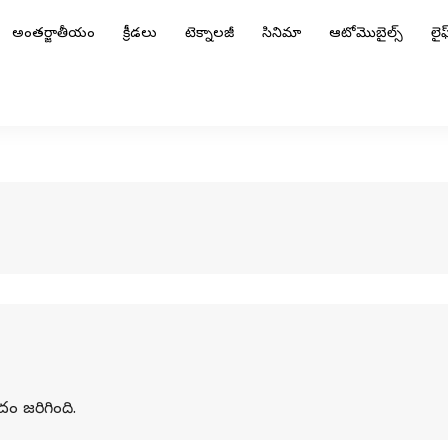
అంతర్జాతీయం
క్రీడలు
టెక్నాలజీ
సినిమా
ఆటోమొబైల్స్
లైఫ్
దం జరిగింది.