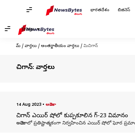
భారతదేశం
బిజినెస్
Telugu
హోమ్
/
వార్తలు
/
అంతర్జాతీయం వార్తలు
/
మిచిగాన్
మిచిగాన్: వార్తలు
14 Aug 2023
•
అమెరికా
మిచిగాన్ ఎయిర్ షోలో కుప్పకూలిన మిగ్-23 విమానం
అమెరికాలో ప్రతిష్టాత్మకంగా నిర్వహించిన ఎయిర్ షోలో ఘోర ప్రమా