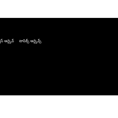
స్ ఆర్కైవ్
టాపిక్స్ ఆర్కైవ్స్