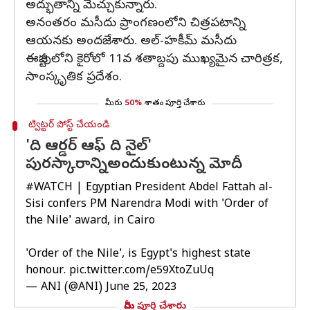
అద్భుతాన్ని మెచ్చుకున్నారు.
అనంతరం మసీదు ప్రాంగణంలోని చిత్రపటాన్ని
ఆయనకు అందజేశారు. అల్-హకీమ్ మసీదు
ఈజిప్టులోని కైరోలో 11వ శతాబ్దపు ముఖ్యమైన చారిత్రక,
సాంస్కృతిక ప్రదేశం.
మీరు
50%
శాతం పూర్తి చేశారు
ట్విట్టర్ పోస్ట్ చేయండి
'ది ఆర్డర్ ఆఫ్ ది నైల్'
పురస్కారాన్నిఅందుకుంటున్న మోదీ
#WATCH
| Egyptian President Abdel Fattah al-
Sisi confers PM Narendra Modi with 'Order of
the Nile' award, in Cairo
'Order of the Nile', is Egypt's highest state
honour.
pic.twitter.com/e59XtoZuUq
— ANI (@ANI)
June 25, 2023
మీరు పూర్తి చేశారు