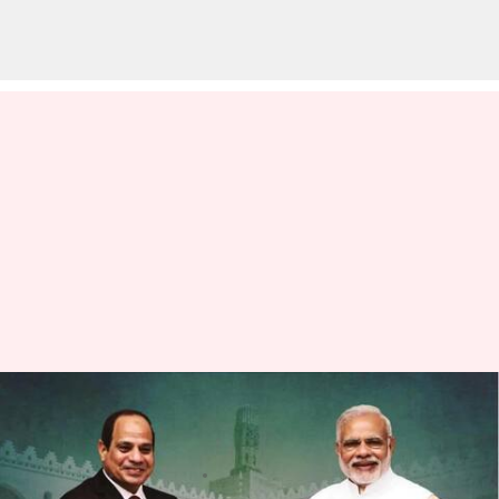
'ఆర్డర్ ఆఫ్ ది నైల్': ప్రధాని మోదీకి
ఈజిప్ట్ అత్యున్నత పురస్కారం
వ్రాసిన వారు
Jun 25, 2023
03:28 pm
Stalin