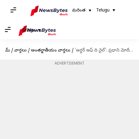
మరింత
Telugu
Telugu
హోమ్
/
వార్తలు
/
అంతర్జాతీయం వార్తలు
/
'ఆర్డర్ ఆఫ్ ది నైల్': ప్రధాని మోదీకి ఈజిప్ట్ అత్యున్నత పురస్కారం
ADVERTISEMENT