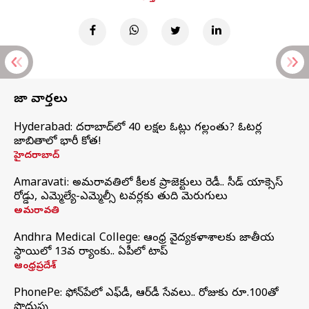
తాజా వార్తలు
Hyderabad: హైదరాబాద్‌లో 40 లక్షల ఓట్లు గల్లంతు? ఓటర్ల
జాబితాలో భారీ కోత!
హైదరాబాద్
Amaravati: అమరావతిలో కీలక ప్రాజెక్టులు రెడీ.. సీడ్‌ యాక్సెస్‌
రోడ్డు, ఎమ్మెల్యే-ఎమ్మెల్సీ టవర్లకు తుది మెరుగులు
అమరావతి
Andhra Medical College: ఆంధ్ర వైద్యకళాశాలకు జాతీయ
స్థాయిలో 13వ ర్యాంకు.. ఏపీలో టాప్
ఆంధ్రప్రదేశ్
PhonePe: ఫోన్‌పేలో ఎఫ్‌డీ, ఆర్‌డీ సేవలు.. రోజుకు రూ.100తో
పొదుపు