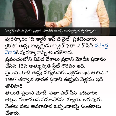
ఈ వార్తాకథనం ఏంటి
ఈజిప్ట్
పర్యటనలో ఉన్న ప్రధాని నరేంద్ర మోదీ
బిజీబిజీగా గడుపుతున్నారు.
'ఆర్డర్ ఆఫ్ ది నైల్': ప్రధాని మోదీకి ఈజిప్ట్ అత్యున్నత పురస్కారం
ప్రధాని మోదీకి ఆదివారం ఈజిప్టు అత్యున్నత
పురస్కారం 'ది ఆర్డర్ ఆఫ్ ది నైల్' ప్రకటించారు.
కైరోలో ఈజిప్టు అధ్యక్షుడు అబ్దెల్ ఫతా ఎల్-సీసీ
నరేంద్ర
మోదీ
కి పురస్కారాన్ని అందజేశారు.
ప్రపంచంలోని వివిధ దేశాలు ప్రధాని మోదీకి ప్రదానం
చేసిన 13వ అత్యున్నత స్టేట్ గౌరవం ఇది.
ప్రధాని మోదీ ఈజిప్టు పర్యటనకు వెళ్లడం ఇదే తొలిసారి.
1997 తర్వాత భారత ప్రధాని ఈజిప్టుకు వెళ్లడం ఇదే
తొలిసారి.
తొలుత ప్రధాని మోదీ, ఫతా ఎల్-సీసీ ఆదివారం
తెల్లవారుజామున సమావేశమయ్యారు. ఇరువురు
నేతలు పలు అవగాహన ఒప్పందాలపై సంతకాలు