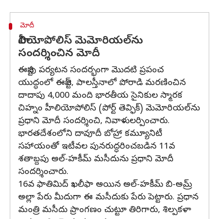
మోదీ
హీలియోపోలిస్ మెమోరియల్‌‌ను
సందర్శించిన మోదీ
ఈజిప్టు పర్యటన సందర్భంగా మొదటి ప్రపంచ
యుద్ధంలో ఈజిప్ట్, పాలస్తీనాలో పోరాడి మరణించిన
దాదాపు 4,000 మంది భారతీయ సైనికుల స్మారక
చిహ్నం హీలియోపోలిస్ (పోర్ట్ తెవ్ఫిక్) మెమోరియల్‌ను
ప్రధాని మోదీ సందర్శించి, నివాళులర్పించారు.
భారతదేశంలోని దావూదీ బోహ్రా కమ్యూనిటీ
సహాయంతో ఇటీవల పునరుద్ధరించబడిన 11వ
శతాబ్దపు అల్-హకీమ్ మసీదును ప్రధాని మోదీ
సందర్శించారు.
16వ ఫాతిమిద్ ఖలీఫా అయిన అల్-హకీమ్ బి-అమ్ర్
అల్లా పేరు మీదుగా ఈ మసీదుకు పేరు పెట్టారు. ప్రధాన
మంత్రి మసీదు ప్రాంగణం చుట్టూ తిరిగారు, శిల్పకళా