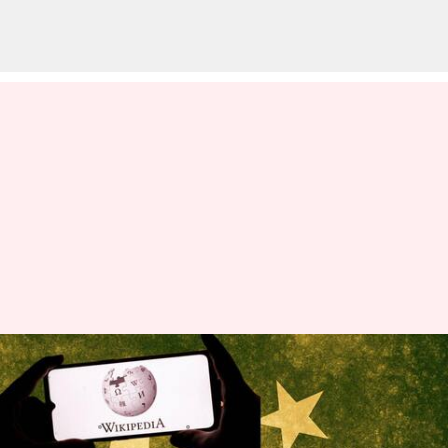
వికీపీడియాను బ్యాన్ చేసిన పాకిస్థాన్,
కంటెంట్‌పై అభ్యంతరాలు
వ్రాసిన వారు
Feb 04, 2023
01:58 pm
Stalin