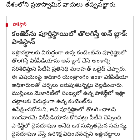
పాకిస్థాన్
కంటెంట్‌ను పూర్తిస్థాయిలో తొలగిస్తే అన్ బ్లాక్:
పాకిస్థాన్
ఇస్లాం చట్టాలకు విరుద్ధంగా ఉన్న కంటెంట్‌ను పూర్తిస్థాయిలో
తొలగిస్తే వికీపీడియాను అన్ బ్లాక్ చేసే అంశాన్ని
పరిశీలిస్తామని పీటీఏ ప్రతినిధి మలహత్ ఒబైద్ చెప్పారు.
ఈ విషయంపై అధికార యంత్రాంగం ఇంకా వికీపీడియా
అధికారులతో చర్చలు జరుపుతున్నట్లు వెల్లడించారు.
ముస్లింలు మెజారిటీలో సంఖ్యలో ఉన్న పాకిస్థాన్‌లో ఇస్లాం
చట్టాలకు విరుద్ధంగా ఉన్న కంటెంట్‌ను
ఉపేక్షించబోమని, అవి పూర్తిస్థాయిలో తొలగించాలని
బుధవారమే వికీపీడియాను కోరినట్లు పీటీఏ చెప్పింది.
పాకిస్థాన్‌లో దైవదూషణ అనేది ఒక సున్నితమైన సమస్య.
దైవదూషణ చేస్తే ఉరిశిక్ష విధించవచ్చని ఇస్లాం చట్టాలు