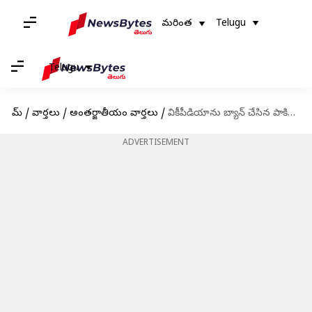
మరింత
Telugu
Telugu
హోమ్
/
వార్తలు
/
అంతర్జాతీయం వార్తలు
/
వికీపీడియాను బ్యాన్ చేసిన పాకిస్థాన్, కంటెంట్‌పై అభ్యంతరాలు
ADVERTISEMENT