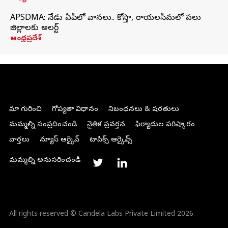
APSDMA: నేడు ఏపీలో వానలు.. కోస్తా, రాయలసీమలో పలు
జిల్లాలకు అలర్ట్
ఆంధ్రప్రదేశ్
మా గురించి
గోప్యతా విధానం
నిబంధనలు & షరతులు
మమ్మల్ని సంప్రదించండి
నైతిక ప్రవర్తన
ఫిర్యాదుల పరిష్కారం
వార్తలు
న్యూస్ ఆర్కైవ్
టాపిక్స్ ఆర్కైవ్స్
మమ్మల్ని అనుసరించండి
All rights reserved © Candela Labs Private Limited 2026