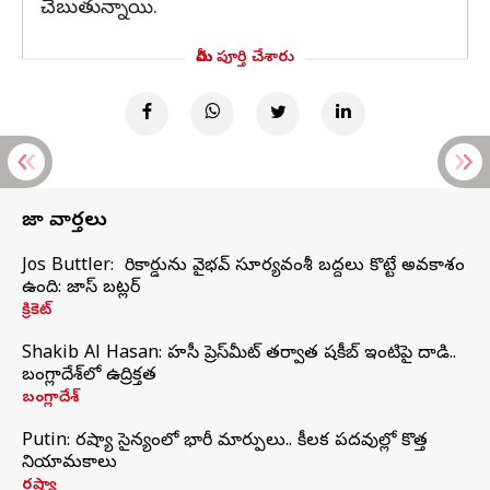
చెబుతున్నాయి.
మీరు పూర్తి చేశారు
తాజా వార్తలు
Jos Buttler: నా రికార్డును వైభవ్ సూర్యవంశీ బద్దలు కొట్టే అవకాశం
ఉంది: జాస్ బట్లర్
క్రికెట్
Shakib Al Hasan: హసీనా ప్రెస్‌మీట్‌ తర్వాత షకీబ్‌ ఇంటిపై దాడి..
బంగ్లాదేశ్‌లో ఉద్రిక్తత
బంగ్లాదేశ్
Putin: రష్యా సైన్యంలో భారీ మార్పులు.. కీలక పదవుల్లో కొత్త
నియామకాలు
రష్యా