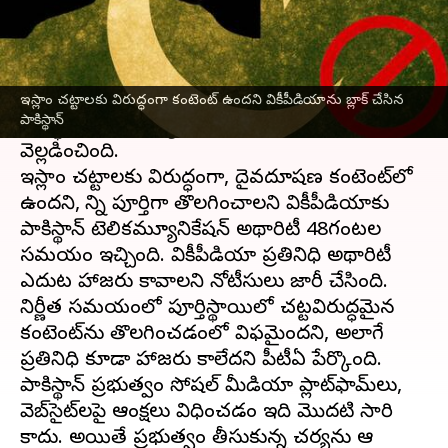
ఈ వార్తాకథనం ఏంటి
దాయాది దేశం
పాకిస్థాన్
వికీపీడియాను బ్లాక్ చేసింది.
చట్టవిరుద్ధమైన కంటెంట్ ఉన్నందునే బ్యాన్ చేస్తున్నట్లు
ఇస్లాం చట్టాలకు విరుద్ధంగా కంటెంట్ ఉందని వికీపీడియాను బ్లాక్ చేసిన
పాకిస్థాన్
పాకిస్థాన్ టెలికమ్యూనికేషన్ అథారిటీ(పీటీఏ)
వెల్లడించింది.
ఇస్లాం చట్టాలకు విరుద్ధంగా, దైవదూషణ కంటెంట్‌లో
ఉందని, దాన్ని పూర్తిగా తొలగించాలని వికీపీడియాకు
పాకిస్థాన్ టెలికమ్యూనికేషన్ అథారిటీ 48గంటల
సమయం ఇచ్చింది. వికీపీడియా ప్రతినిధి అథారిటీ
ఎదుట హాజరు కావాలని నోటీసులు జారీ చేసింది.
నిర్ణీత సమయంలో పూర్తిస్థాయిలో చట్టవిరుద్ధమైన
కంటెంట్‌ను తొలగించడంలో విఫమైందని, అలాగే
ప్రతినిధి కూడా హాజరు కాలేదని పీటీఏ పేర్కొంది.
పాకిస్థాన్ ప్రభుత్వం సోషల్ మీడియా ప్లాట్‌ఫామ్‌లు,
వెబ్‌సైట్‌లపై ఆంక్షలు విధించడం ఇది మొదటి సారి
కాదు. అయితే ప్రభుత్వం తీసుకున్న చర్యను ఆ