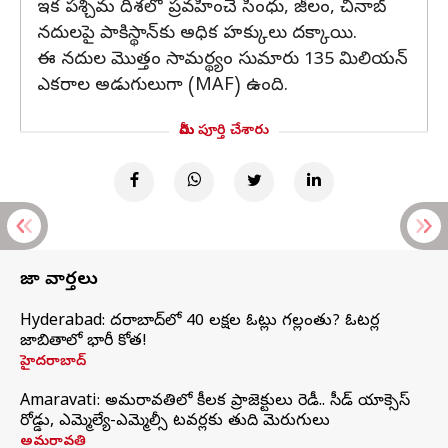
ఇక పశ్చిమ దిశలో ప్రవహించే సింధు, జీలం, చీనాబ్
నదులపై పాకిస్థాన్‌కు అధిక హక్కులు దక్కాయి.
ఈ నదుల మొత్తం సామర్థ్యం సుమారు 135 మిలియన్
ఎకరాల అడుగులుగా (MAF) ఉంది.
మీరు పూర్తి చేశారు
తాజా వార్తలు
Hyderabad: హైదరాబాద్‌లో 40 లక్షల ఓట్లు గల్లంతు? ఓటర్ల
జాబితాలో భారీ కోత!
హైదరాబాద్
Amaravati: అమరావతిలో కీలక ప్రాజెక్టులు రెడీ.. సీడ్‌ యాక్సెస్‌
రోడ్డు, ఎమ్మెల్యే-ఎమ్మెల్సీ టవర్లకు తుది మెరుగులు
అమరావతి