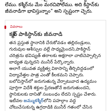
లేము. కశ్మీర్‌ను మేం మరచిపోలేము. అది పాకిస్థాన్‌కు
వివరాలు
కశ్మీర్ పాకిస్థాన్‌కు జీవనాడి
తన ప్రస్తుత స్థానానికి చేరుకోవడం తల్లిదండ్రులు,
గురువుల ఆశీస్సుల వల్లే సాధ్యమైందని,పాకిస్థాన్‌
చరిత్రను భవిష్యత్ తరాలకు అక్షరాలా చాటిచెప్పాల్సిన
బాధ్యత వున్నదని మునీర్ పేర్కొన్నారు.
అలాగే యువత వ్యక్తిత్వ వికాసాన్ని తీర్చిదిద్దడంలో
విద్యావేత్తల పాత్ర ఎంతో కీలకమని చెప్పారు.
బలోచిస్తాన్‌లో జరుగుతున్న వేర్పాటువాద ఉద్యమం
పూర్తిగా విదేశీ శక్తుల ప్రేరణతోనే జరుగుతుందని,
స్థానికుల‌కు దానితో సంబంధం లేదని స్పష్టం చేశారు.
ఇటీవల
జమ్ముకశ్మీర్‌
లోని పహల్గాం వద్ద
చోటుచేసుకున్న ఉగ్రదాడికి మునీర్‌ గతంలో చేసిన