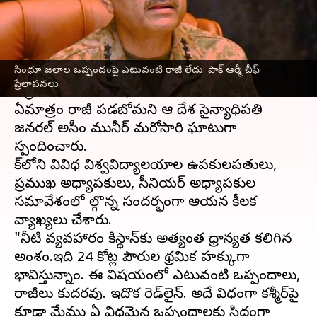
వ్రాసిన వారు
May 30, 2025
11:05 am
Sirish Praharaju
ఈ వార్తాకథనం ఏంటి
సింధూ జలాల ఒప్పందంపై ఎటువంటి రాజీ లేదు: పాక్‌ ఆర్మీ చీఫ్‌
పాకిస్థాన్‌
కు సంబంధించి సింధూ నదుల అంశం ఒక
ప్రేలాపనలు
ఎర్రగీతగా మారిందని, ఆ విషయంలో తాము
ఏమాత్రం రాజీ పడబోమని ఆ దేశ సైన్యాధిపతి
జనరల్ అసీం మునీర్ మరోసారి ఘాటుగా
స్పందించారు.
పాక్‌లోని వివిధ విశ్వవిద్యాలయాల ఉపకులపతులు,
ప్రముఖ అధ్యాపకులు, సీనియర్ అధ్యాపకుల
సమావేశంలో పాల్గొన్న సందర్భంగా ఆయన కీలక
వ్యాఖ్యలు చేశారు.
"నీటి వ్యవహారం పాకిస్థాన్‌కు అత్యంత ప్రాధాన్యత కలిగిన
అంశం.ఇది 24 కోట్ల పౌరుల ప్రాథమిక హక్కుగా
భావిస్తున్నాం. ఈ విషయంలో ఎటువంటి ఒప్పందాలు,
రాజీలు కుదరవు. ఇదొక రెడ్‌లైన్. అదే విధంగా కశ్మీర్‌పై
కూడా మేము ఏ విధమైన ఒప్పందాలకు సిద్ధంగా