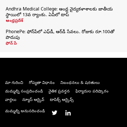
Andhra Medical College: ఆంధ్ర వైద్యకళాశాలకు జాతీయ
స్థాయిలో 13వ ర్యాంకు.. ఏపీలో టాప్
ఆంధ్రప్రదేశ్
PhonePe: ఫోన్‌పేలో ఎఫ్‌డీ, ఆర్‌డీ సేవలు.. రోజుకు రూ.100తో
పొదుపు
ఫోన్‌ పే
మా గురించి
గోప్యతా విధానం
నిబంధనలు & షరతులు
మమ్మల్ని సంప్రదించండి
నైతిక ప్రవర్తన
ఫిర్యాదుల పరిష్కారం
వార్తలు
న్యూస్ ఆర్కైవ్
టాపిక్స్ ఆర్కైవ్స్
మమ్మల్ని అనుసరించండి