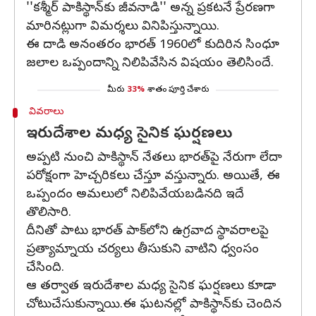
''కశ్మీర్ పాకిస్థాన్‌కు జీవనాడి'' అన్న ప్రకటనే ప్రేరణగా
మారినట్లుగా విమర్శలు వినిపిస్తున్నాయి.
ఈ దాడి అనంతరం భారత్ 1960లో కుదిరిన సింధూ
జలాల ఒప్పందాన్ని నిలిపివేసిన విషయం తెలిసిందే.
మీరు
33%
శాతం పూర్తి చేశారు
వివరాలు
ఇరుదేశాల మధ్య సైనిక ఘర్షణలు
అప్పటి నుంచి పాకిస్థాన్ నేతలు భారత్‌పై నేరుగా లేదా
పరోక్షంగా హెచ్చరికలు చేస్తూ వస్తున్నారు. అయితే, ఈ
ఒప్పందం అమలులో నిలిపివేయబడినది ఇదే
తొలిసారి.
దీనితో పాటు భారత్‌ పాక్‌లోని ఉగ్రవాద స్థావరాలపై
ప్రత్యామ్నాయ చర్యలు తీసుకుని వాటిని ధ్వంసం
చేసింది.
ఆ తర్వాత ఇరుదేశాల మధ్య సైనిక ఘర్షణలు కూడా
చోటుచేసుకున్నాయి.ఈ ఘటనల్లో పాకిస్థాన్‌కు చెందిన