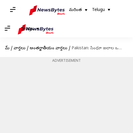
మరింత
Telugu
Telugu
హోమ్
/
వార్తలు
/
అంతర్జాతీయం వార్తలు
/
Pakistan: సింధూ జలాల ఒప్పందంపై ఎటువంటి రాజీ లేదు: పాక్‌ ఆర్మీ చీఫ్‌ ప్రేలాపనలు
ADVERTISEMENT