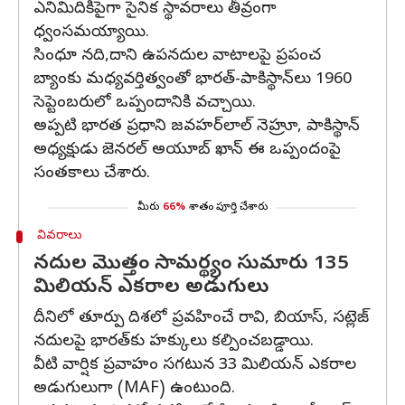
ఎనిమిదికిపైగా సైనిక స్థావరాలు తీవ్రంగా
ధ్వంసమయ్యాయి.
సింధూ నది,దాని ఉపనదుల వాటాలపై ప్రపంచ
బ్యాంకు మధ్యవర్తిత్వంతో భారత్-పాకిస్థాన్‌లు 1960
సెప్టెంబరులో ఒప్పందానికి వచ్చాయి.
అప్పటి భారత ప్రధాని జవహర్‌లాల్ నెహ్రూ, పాకిస్థాన్
అధ్యక్షుడు జెనరల్ అయూబ్ ఖాన్ ఈ ఒప్పందంపై
సంతకాలు చేశారు.
మీరు
66%
శాతం పూర్తి చేశారు
వివరాలు
నదుల మొత్తం సామర్థ్యం సుమారు 135
మిలియన్ ఎకరాల అడుగులు
దీనిలో తూర్పు దిశలో ప్రవహించే రావి, బియాస్, సట్లెజ్
నదులపై భారత్‌కు హక్కులు కల్పించబడ్డాయి.
వీటి వార్షిక ప్రవాహం సగటున 33 మిలియన్ ఎకరాల
అడుగులుగా (MAF) ఉంటుంది.