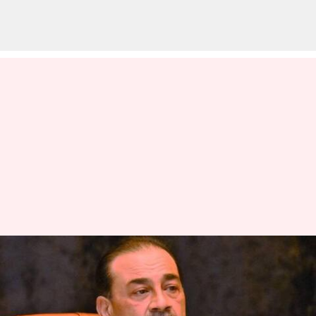
Pakistan: సింధూ జలాల ఒప్పందంపై
ఎటువంటి రాజీ లేదు: పాక్‌ ఆర్మీ చీఫ్‌
ప్రేలాపనలు