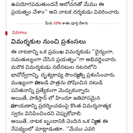
ఉపయోగపడుతుందనే ఆలోచనతో మేము ఈ
ప్రయత్నం చేశాం'' అని నాటక దర్శకుడు వివరించారు.
మీరు
33%
శాతం పూర్తి చేశారు
వివరాలు
విమర్శకుల నుంచి ప్రశంసలు
ఈ నాటకాన్ని ఒక ప్రముఖ విమర్శకుడు ''ధైర్యంగా,
సమతుల్యంగా చేసిన ప్రయత్నం''గా అభివర్ణించారు.
మరొక విమర్శకుడు నటీనటుల నటనలోని
భావోద్వేగాన్ని, దృశ్యకావ్య సౌందర్యాన్ని ప్రశంసించారు.
ముఖ్యంగా రావణుడి పాత్రను పోషించిన నటుడి
పనితనాన్ని ప్రత్యేకంగా మెచ్చుకున్నారు.
అయితే, పాకిస్తాన్ లో హిందూ ఇతిహాసమైన
రామాయణాన్ని ప్రదర్శించడంపై కొంత విమర్శనాత్మక
స్వరం వినిపించిందని చెప్పుకోవాలి.
అయితే, నాటక బృందానికి చెందిన ఒక నిర్మాత ఈ
నేపథ్యంలో మాట్లాడుతూ.. ''మేము ఎవరి