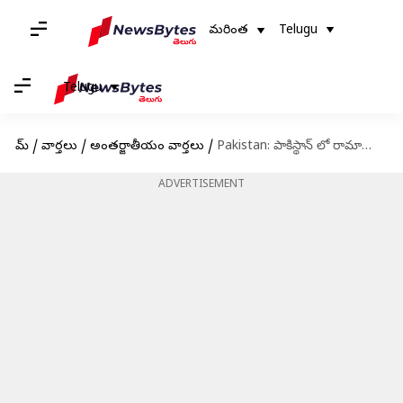
మరింత
Telugu
Telugu
హోమ్
/
వార్తలు
/
అంతర్జాతీయం వార్తలు
/
Pakistan: పాకిస్థాన్ లో రామాయణాన్ని ప్రదర్శించిన స్థానిక నాటక బృందం.. విమర్శకుల నుంచి ప్రశంసలు
ADVERTISEMENT