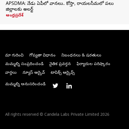
APSDMA: నేడు ఏపీలో వానలు.. కోస్తా, రాయలసీమలో పలు
జిల్లాలకు అలర్ట్
ఆంధ్రప్రదేశ్
మా గురించి
గోప్యతా విధానం
నిబంధనలు & షరతులు
మమ్మల్ని సంప్రదించండి
నైతిక ప్రవర్తన
ఫిర్యాదుల పరిష్కారం
వార్తలు
న్యూస్ ఆర్కైవ్
టాపిక్స్ ఆర్కైవ్స్
మమ్మల్ని అనుసరించండి
All rights reserved © Candela Labs Private Limited 2026