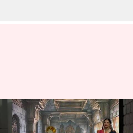
Pakistan: పాకిస్థాన్ లో
రామాయణాన్ని ప్రదర్శించిన స్థానిక
నాటక బృందం.. విమర్శకుల నుంచి