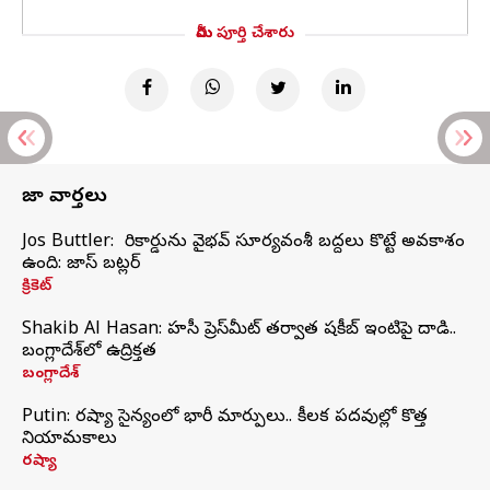
మీరు పూర్తి చేశారు
తాజా వార్తలు
Jos Buttler: నా రికార్డును వైభవ్ సూర్యవంశీ బద్దలు కొట్టే అవకాశం
ఉంది: జాస్ బట్లర్
క్రికెట్
Shakib Al Hasan: హసీనా ప్రెస్‌మీట్‌ తర్వాత షకీబ్‌ ఇంటిపై దాడి..
బంగ్లాదేశ్‌లో ఉద్రిక్తత
బంగ్లాదేశ్
Putin: రష్యా సైన్యంలో భారీ మార్పులు.. కీలక పదవుల్లో కొత్త
నియామకాలు
రష్యా