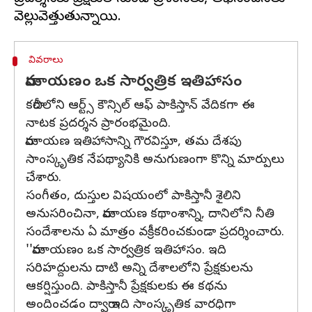
వివరాలు
రామాయణం ఒక సార్వత్రిక ఇతిహాసం
కరాచీలోని ఆర్ట్స్ కౌన్సిల్ ఆఫ్ పాకిస్తాన్ వేదికగా ఈ
నాటక ప్రదర్శన ప్రారంభమైంది.
రామాయణ ఇతిహాసాన్ని గౌరవిస్తూ, తమ దేశపు
సాంస్కృతిక నేపథ్యానికి అనుగుణంగా కొన్ని మార్పులు
చేశారు.
సంగీతం, దుస్తుల విషయంలో పాకిస్తానీ శైలిని
అనుసరించినా, రామాయణ కథాంశాన్ని, దానిలోని నీతి
సందేశాలను ఏ మాత్రం వక్రీకరించకుండా ప్రదర్శించారు.
''రామాయణం ఒక సార్వత్రిక ఇతిహాసం. ఇది
సరిహద్దులను దాటి అన్ని దేశాలలోని ప్రేక్షకులను
ఆకర్షిస్తుంది. పాకిస్తానీ ప్రేక్షకులకు ఈ కథను
అందించడం ద్వారా ఇది సాంస్కృతిక వారధిగా