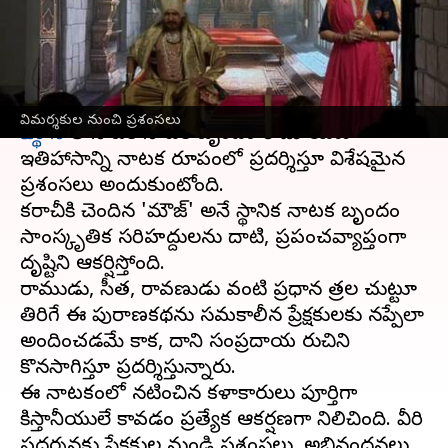
ప్రశంసలు
వ్రాసిన వారు
Jul 14, 2025
11:58 am
Sirish Praharaju
ఈ వార్తాకథనం ఏంటి
విమర్శకుల నుంచి ప్రశంసలు
పాకిస్థాన్
లోని ఒక నాటక బృందం రామాయణ
ఇతిహాసాన్ని నాటక రూపంలో ప్రదర్శిస్తూ విశేషమైన
ప్రశంసలు అందుకుంటోంది.
కరాచీకి చెందిన 'మౌజ్' అనే స్థానిక నాటక బృందం
సాంస్కృతిక సరిహద్దులను దాటి, ప్రపంచవ్యాప్తంగా
దృష్టిని ఆకర్షిస్తోంది.
రాముడు, సీత, రావణుడు వంటి ప్రధాన పాత్రల చుట్టూ
తిరిగే ఈ పురాణకథను సమకాలీన ప్రేక్షకులకు నప్పేలా
అందించడమే కాక, దాని సంప్రదాయ రుచిని
కొనసాగిస్తూ ప్రదర్శిస్తున్నారు.
ఈ నాటకంలో నటించిన కళాకారులు పూర్తిగా
పాకిస్తానీయులే కావడం ప్రత్యేక ఆకర్షణగా నిలిచింది. వీరి
ప్రదర్శనకు ప్రేక్షకుల నుండి ప్రశంసలు, అభినందనలు