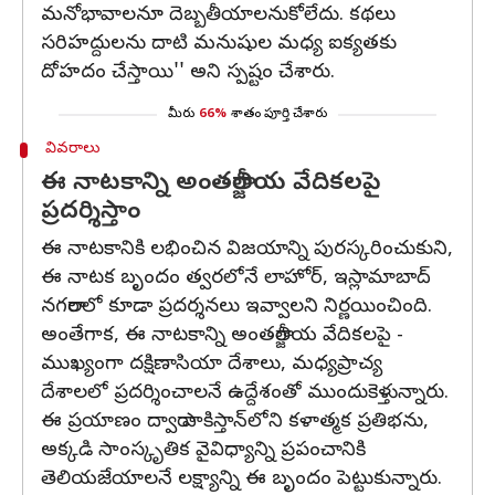
మనోభావాలనూ దెబ్బతీయాలనుకోలేదు. కథలు
సరిహద్దులను దాటి మనుషుల మధ్య ఐక్యతకు
దోహదం చేస్తాయి'' అని స్పష్టం చేశారు.
మీరు
66%
శాతం పూర్తి చేశారు
వివరాలు
ఈ నాటకాన్ని అంతర్జాతీయ వేదికలపై
ప్రదర్శిస్తాం
ఈ నాటకానికి లభించిన విజయాన్ని పురస్కరించుకుని,
ఈ నాటక బృందం త్వరలోనే లాహోర్, ఇస్లామాబాద్
నగరాలలో కూడా ప్రదర్శనలు ఇవ్వాలని నిర్ణయించింది.
అంతేగాక, ఈ నాటకాన్ని అంతర్జాతీయ వేదికలపై -
ముఖ్యంగా దక్షిణాసియా దేశాలు, మధ్యప్రాచ్య
దేశాలలో ప్రదర్శించాలనే ఉద్దేశంతో ముందుకెళ్తున్నారు.
ఈ ప్రయాణం ద్వారా పాకిస్తాన్‌లోని కళాత్మక ప్రతిభను,
అక్కడి సాంస్కృతిక వైవిధ్యాన్ని ప్రపంచానికి
తెలియజేయాలనే లక్ష్యాన్ని ఈ బృందం పెట్టుకున్నారు.