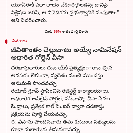
యూఏఈకి ఎలా లాభం చేకూర్చగలడన్న దానిపై
విశ్లేషణ జరిపి, ఆ నివేదికను ప్రభుత్వానికి పంపుతాం"
అని వివరించారు.
మీరు
66%
శాతం పూర్తి చేశారు
వివరాలు
జీవితాంతం చెల్లుబాటు అయ్యే నామినేషన్
ఆధారిత గోల్డెన్ వీసా
దరఖాస్తుదారులు దుబాయ్‌కి ప్రత్యక్షంగా రావాల్సిన
అవసరం లేకుండా, స్వదేశం నుంచే ముందస్తు
అనుమతి పొందవచ్చు.
రయాద్ గ్రూప్ స్ధాపించిన రిజిస్టర్డ్ కార్యాలయాలు,
అధికారిక ఆన్‌లైన్ పోర్టల్, వన్‌వాస్కో వీసా సేవల
కేంద్రాలు, ప్రత్యేక కాల్ సెంటర్ ద్వారా దరఖాస్తు
ప్రక్రియను పూర్తి చేయవచ్చు.
ఈ వీసాను పొందినవారు తమ కుటుంబ సభ్యులను
కూడా దుబాయ్‌కు తీసుకురావచ్చు.