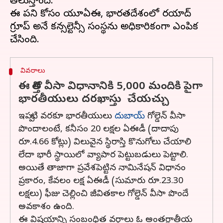
తెలుస్తోంది.
ఈ పని కోసం యూఏఈ, భారతదేశంలో రయాద్
గ్రూప్ అనే కన్సల్టెన్సీ సంస్థను అధికారికంగా ఎంపిక
వివరాలు
ఈ కొత్త వీసా విధానానికి 5,000 మందికి పైగా
భారతీయులు దరఖాస్తు చేయచ్చు
ఇప్పటి వరకూ భారతీయులు
దుబాయ్
గోల్డెన్ వీసా
పొందాలంటే, కనీసం 20 లక్షల ఏఈడీ (దాదాపు
రూ.4.66 కోట్లు) విలువైన స్థిరాస్తి కొనుగోలు చేయాలి
లేదా భారీ స్థాయిలో వ్యాపార పెట్టుబడులు పెట్టాలి.
అయితే తాజాగా ప్రవేశపెట్టిన నామినేషన్ విధానం
ప్రకారం, కేవలం లక్ష ఏఈడీ (సుమారు రూ.23.30
లక్షలు) ఫీజు చెల్లించి జీవితకాల గోల్డెన్ వీసా పొందే
అవకాశం ఉంది.
ఈ విషయాన్ని సంబంధిత వర్గాలు ఓ అంతర్జాతీయ