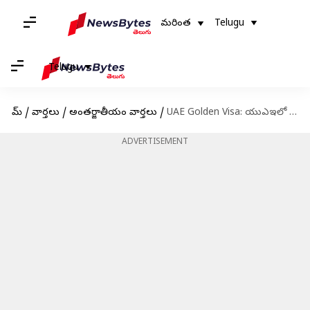
మరింత
Telugu
Telugu
హోమ్
/
వార్తలు
/
అంతర్జాతీయం వార్తలు
/
UAE Golden Visa: యుఎఇలో శాశ్వత నివాసం: ఆస్తిలో పెట్టుబడి పెట్టవలసిన అవసరం లేదు.. కుటుంబ సభ్యులనూ దుబాయ్‌కు తీసుకురావచ్చు
ADVERTISEMENT