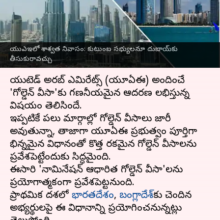
కుటుంబ సభ్యులనూ దుబాయ్‌కు
తీసుకురావచ్చు
వ్రాసిన వారు
Jul 07, 2025
01:39 pm
Sirish Praharaju
యుఎఇలో శాశ్వత నివాసం: కుటుంబ సభ్యులనూ దుబాయ్‌కు
తీసుకురావచ్చు
ఈ వార్తాకథనం ఏంటి
యునైటెడ్ అరబ్ ఎమిరేట్స్ (యూఏఈ) అందించే
'గోల్డెన్ వీసా'కు గణనీయమైన ఆదరణ లభిస్తున్న
విషయం తెలిసిందే.
ఇప్పటికే పలు మార్గాల్లో గోల్డెన్ వీసాలు జారీ
అవుతున్నా, తాజాగా యూఏఈ ప్రభుత్వం పూర్తిగా
భిన్నమైన విధానంతో కొత్త రకమైన గోల్డెన్ వీసాలను
ప్రవేశపెట్టేందుకు సిద్ధమైంది.
ఈసారి 'నామినేషన్ ఆధారిత గోల్డెన్ వీసా'లను
ప్రయోగాత్మకంగా ప్రవేశపెట్టనుంది.
ప్రాథమిక దశలో
భారతదేశం
,
బంగ్లాదేశ్‌
కు చెందిన
అభ్యర్థులపై ఈ విధానాన్ని ప్రయోగించనున్నట్లు