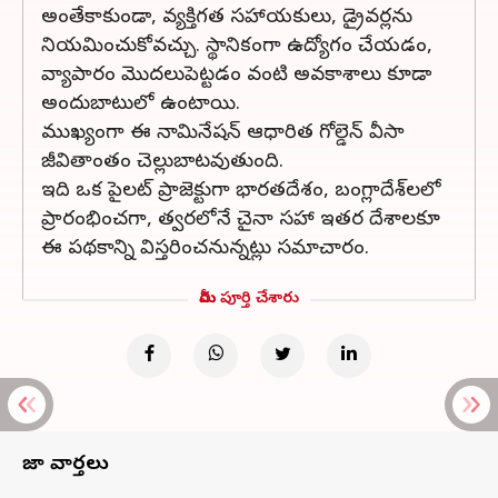
అంతేకాకుండా, వ్యక్తిగత సహాయకులు, డ్రైవర్లను
నియమించుకోవచ్చు. స్థానికంగా ఉద్యోగం చేయడం,
వ్యాపారం మొదలుపెట్టడం వంటి అవకాశాలు కూడా
అందుబాటులో ఉంటాయి.
ముఖ్యంగా ఈ నామినేషన్ ఆధారిత గోల్డెన్ వీసా
జీవితాంతం చెల్లుబాటవుతుంది.
ఇది ఒక పైలట్ ప్రాజెక్టుగా భారతదేశం, బంగ్లాదేశ్‌లలో
ప్రారంభించగా, త్వరలోనే చైనా సహా ఇతర దేశాలకూ
ఈ పథకాన్ని విస్తరించనున్నట్లు సమాచారం.
మీరు పూర్తి చేశారు
తాజా వార్తలు