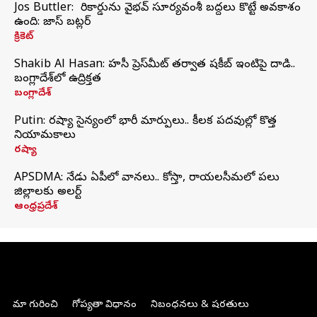
Jos Buttler: నా రికార్డును వైభవ్ సూర్యవంశీ బద్దలు కొట్టే అవకాశం
ఉంది: జాస్ బట్లర్
క్రికెట్
Shakib Al Hasan: హసీనా ప్రెస్‌మీట్‌ తర్వాత షకీబ్‌ ఇంటిపై దాడి..
బంగ్లాదేశ్‌లో ఉద్రిక్తత
బంగ్లాదేశ్
Putin: రష్యా సైన్యంలో భారీ మార్పులు.. కీలక పదవుల్లో కొత్త
నియామకాలు
రష్యా
APSDMA: నేడు ఏపీలో వానలు.. కోస్తా, రాయలసీమలో పలు
జిల్లాలకు అలర్ట్
ఆంధ్రప్రదేశ్
మా గురించి
గోప్యతా విధానం
నిబంధనలు & షరతులు