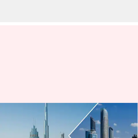
UAE Golden Visa: యుఎఇలో
శాశ్వత నివాసం: ఆస్తిలో పెట్టుబడి
పెట్టవలసిన అవసరం లేదు..