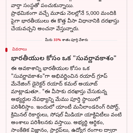
వార్తా సంస్థతో పంచుకున్నాయి.
ప్రాథమికంగా వచ్చే మూడు నెలల్లోనే 5,000 మందికి
పైగా భారతీయులు ఈ కొత్త వీసా విధానానికి దరఖాస్తు
చేయవచ్చని అంచనా వేస్తున్నారు.
మీరు
33%
శాతం పూర్తి చేశారు
వివరాలు
భారతీయుల కోసం ఒక "సువర్ణావకాశం"
ఈ అవకాశాన్ని భారతీయుల కోసం ఒక
"సువర్ణావకాశం"గా అభివర్ణించిన రయాద్ గ్రూప్
మేనేజింగ్ డైరెక్టర్ రయాద్ కమల్ అయూబ్
మాట్లాడుతూ.. "ఈ వీసాకు దరఖాస్తు చేసుకున్న
అభ్యర్థుల నేపథ్యాన్ని మేము పూర్తి స్థాయిలో
పరిశీలిస్తాం. ఇందులో యాంటీ మనీలాండరింగ్ రిపోర్ట్,
క్రిమినల్ రికార్డులు, సోషల్ మీడియా యాక్టివిటీలు వంటి
అంశాలు పరిశీలనకు వస్తాయి. అభ్యర్థి ఆర్థికం,
సాంకేతిక విజ్ఞానం, స్టార్టప్‌లు, ఉద్యోగ రంగాల ద్వారా