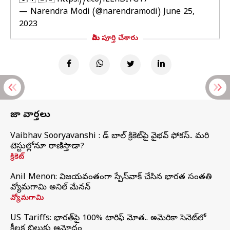
🇮🇳 🇺🇸
https://t.co/iEEhBIYG17
— Narendra Modi (@narendramodi)
June 25,
2023
మీరు పూర్తి చేశారు
తాజా వార్తలు
Vaibhav Sooryavanshi : రెడ్ బాల్ క్రికెట్‌పై వైభవ్ ఫోకస్.. మరి
టెస్టుల్లోనూ రాణిస్తాడా?
క్రికెట్
Anil Menon: విజయవంతంగా స్పేస్‌వాక్‌ చేసిన భారత సంతతి
వ్యోమగామి అనిల్‌ మేనన్
వ్యోమగామి
US Tariffs: భారత్‌పై 100% టారిఫ్‌ మోత.. అమెరికా సెనెట్‌లో
కీలక బిల్లుకు ఆమోదం