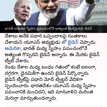
ఈ వార్తాకథనం ఏంటి
ప్రధానమంత్రి
నరేంద్ర మోదీ
అమెరికా పర్యటన
నేపథ్యంలో తమ వ్యూహాత్మక సాంకేతిక
భారత్-అమెరికా స్నేహం ప్రపంచంలోనే అత్యంత కీలకమైనది: బిడెన్
భాగస్వామ్యాన్ని మరింత పెంపొందించేందుకు రెండు
దేశాలు అనేక ప్రధాన ఒప్పందాలపై సంతకాలు
చేశాయని యూఎస్ అధ్యక్షుడు
జో బైడెన్
అమెరికా
, భారత్ మధ్య స్నేహం ప్రపంచంలోనే
అత్యంత గొప్పదని బైడెన్ అన్నారు. ఈ మేరకు బైడెన్
ట్వీట్ చేశారు.
రెండు దేశాల మధ్య బంధం గతంలో కంటే బలంగా,
దగ్గరగా, డైనమిక్‌గా ఉందని బైడెన్ పేర్కొన్నారు.
బైడెన్ ట్వీట్‌పై ప్రధాని మోదీ ట్విట్టర్ వేదికగా
స్పందించారు. భారతదేశం-యూఎస్ మధ్య స్నేహం
ప్రపంచానికి మంచిదని, ఇది మానవాళిని మరింత