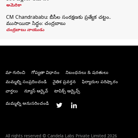
అమెరికా
CM Chandrababu: బీసీల సంరక్షణకు ప్రత్యేక చట్టం..
ముసాయిదా సిద్ధం: చంద్రబాబు
చంద్రబాబు నాయుడు
మా గురించి
గోప్యతా విధానం
నిబంధనలు & షరతులు
మమ్మల్ని సంప్రదించండి
నైతిక ప్రవర్తన
ఫిర్యాదుల పరిష్కారం
వార్తలు
న్యూస్ ఆర్కైవ్
టాపిక్స్ ఆర్కైవ్స్
మమ్మల్ని అనుసరించండి
All rights reserved © Candela Labs Private Limited 2026