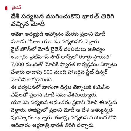
బైడెన్
విదేశీ పర్యటన ముగించుకొని భారత్ తిరిగి
వచ్చిన మోదీ
అమెరికా అధ్యక్షుడి ఆహ్వానం మేరకు ప్రధాని మోదీ
మూడు రోజుల యూఎస్‌ పర్యటనకు వెళ్లారు.
వైట్ హౌస్‌లో మోదీ బైడెన్ దంపతులు ఆతిథ్యం
ఇచ్చారు. వైట్‌హౌస్ సౌత్ లాన్స్‌లో రికార్డు స్థాయిలో
7,000 మందితో మోదీకి స్వాగత కార్యక్రమం ఏర్పాటు
చేశారు దాదాపు 500 మంది హాజరైన స్టేట్ డిన్నర్
మోదీని ఆకట్టుకుంది.
ఈ పర్యటనలో భాగంగా దిగ్గజ టెక్నాలజీ కంపెనీల
చీఫ్‌లతో ప్రధాని మోదీ సమావేశమయ్యారు.
యూఎస్ పర్యటన అనంతరం ప్రధాని మోదీ ఈజిప్ట్‌కు
వెళ్లారు. ఈజిప్టులో ప్రధాని మోదీ ఆ దేశ అత్యున్నత
పురస్కారం ఇచ్చారు. ఈజిప్టు పర్యటన ముగించుకొని
ఆదివారం అర్థరాత్రి భారత్ తిరిగి వచ్చారు.