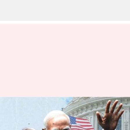
భారత్-అమెరికా స్నేహం ప్రపంచంలోనే
అత్యంత కీలకమైనది: బైడెన్
వ్రాసిన వారు
Jun 26, 2023
11:39 am
Stalin