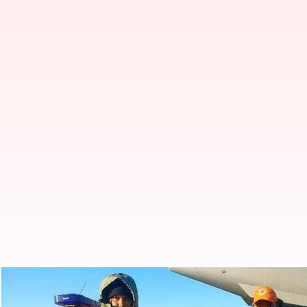
టర్కీ లో ఆరేళ్ళ బాలికను రక్షించిన స్న