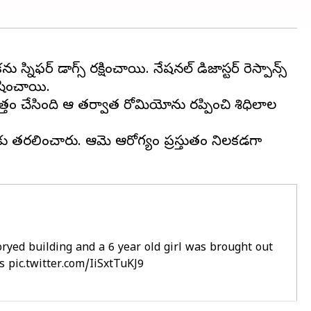
్ డాగ్స్ రక్షించాయి. నేషనల్ డిజాస్టర్ రెస్పాన్స్
ోషించాయి.
మత్తం చేసింది ఆ తర్వాత రోమియోను రప్పించి శిధిలాల
టల్‌కు తరలించారు. ఆమె ఆరోగ్యం ప్రస్తుతం నిలకడగా
storyed building and a 6 year old girl was brought out
es
pic.twitter.com/IiSxtTuKJ9