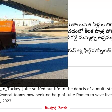
పాటు శిథిలాల కింద కూరుకుపోయిన 6 ఏళ్ల బాలికను స్నిఫర
ల కింద 6 ఏళ్ల నస్రీన్ ఆచూకీని గుర్తించడంలో కీలక పాత్ర ప
ాట్లాడుతూ జూలీ నస్రీన్‌ను మొదట పసిగట్టి మమ్మల్ని అప్ర
ిత్స కోసం టర్కీయేస్ హటేలోని ఇండియన్ ఆర్మీ ఫీల్డ్ హాస్పి
్
in_Turkey
. Julie sniffed out life in the debris of a multi 
everal teams now seeking help of Julie Romeo to save liv
, 2023
మీరు పూర్తి చేశారు