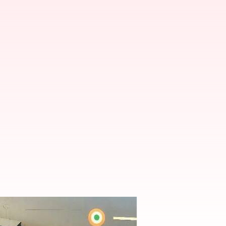
ిపర్ డాగ్స్ రోమియో,జూలీ