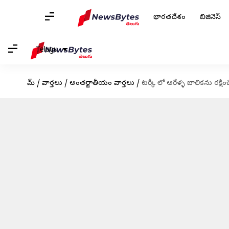
భారతదేశం
బిజినెస్
Telugu
హోమ్
/
వార్తలు
/
అంతర్జాతీయం వార్తలు
/
టర్కీ లో ఆరేళ్ళ బాలికను రక్షిం