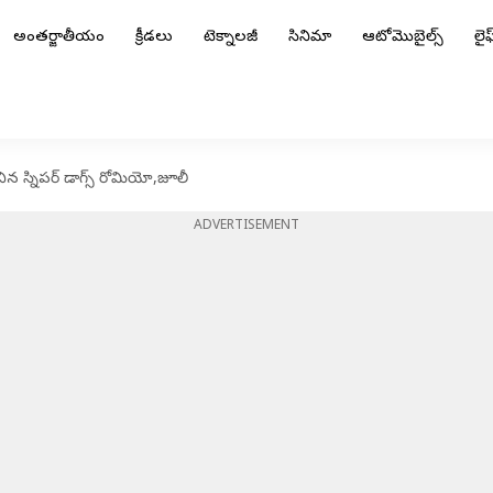
అంతర్జాతీయం
క్రీడలు
టెక్నాలజీ
సినిమా
ఆటోమొబైల్స్
లైఫ్
చిన స్నిపర్ డాగ్స్ రోమియో,జూలీ
ADVERTISEMENT