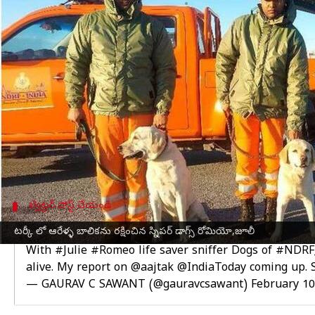
వ్రాసిన వారు
Feb 10, 2023
07:49 pm
Nishkala Sathivada
ఈ వార్తాకథనం ఏంటి
టర్కీ
లో వరుసగా సంభవించిన భూకంపాల తర్వాత మూడు రోజుల
ఫోర్స్ డాగ్ స్క్వాడ్‌లో భాగమైన రోమియో, జూలీ, శిథిలా
రోమియో, జూలీ హ్యాండ్లర్ కమాండర్ గుర్మీందర్ సింగ్‌ మ
క్రింద ఉన్న ఆమెను రక్షించామని చెప్పారు.
నస్రీన్‌ను మిలిటరీ ఛాపర్ ద్వారా
విమానం
ఎక్కించారు. చిక
ట్విట్టర్ పోస్ట్ చేయండి
జూలీ, రోమియో గురించి గౌరవ్ సావంత్ చేసిన ట్వీట
టర్కీ లో ఆరేళ్ళ బాలికను రక్షించిన స్నిపర్ డాగ్స్ రోమియో,జూలీ
With
#Julie
#Romeo
life saver sniffer Dogs of
#NDRF_
alive. My report on
@aajtak
@IndiaToday
coming up. S
— GAURAV C SAWANT (@gauravcsawant)
February 10