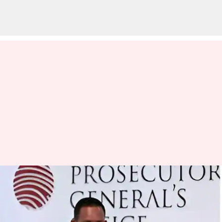
Maldivies: రాజకీయ సంక్షోభం మధ్య
మాల్దీవుల ప్రాసిక్యూటర్ జనరల్ పై
కత్తితో దాడి