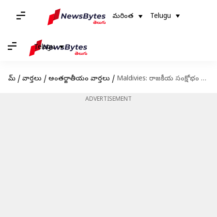
మరింత
Telugu
Telugu
హోమ్
/
వార్తలు
/
అంతర్జాతీయం వార్తలు
/
Maldivies: రాజకీయ సంక్షోభం మధ్య మాల్దీవుల ప్రాసిక్యూటర్ జనరల్ పై కత్తితో దాడి
ADVERTISEMENT