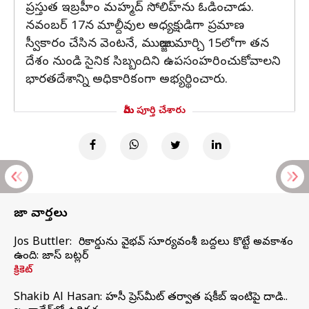
ప్రస్తుత ఇబ్రహీం మహ్మద్ సోలిహ్‌ను ఓడించాడు.
నవంబర్ 17న మాల్దీవుల అధ్యక్షుడిగా ప్రమాణ
స్వీకారం చేసిన వెంటనే, ముయిజ్జు మార్చి 15లోగా తన
దేశం నుండి సైనిక సిబ్బందిని ఉపసంహరించుకోవాలని
భారతదేశాన్ని అధికారికంగా అభ్యర్థించారు.
మీరు పూర్తి చేశారు
తాజా వార్తలు
Jos Buttler: నా రికార్డును వైభవ్ సూర్యవంశీ బద్దలు కొట్టే అవకాశం
ఉంది: జాస్ బట్లర్
క్రికెట్
Shakib Al Hasan: హసీనా ప్రెస్‌మీట్‌ తర్వాత షకీబ్‌ ఇంటిపై దాడి..