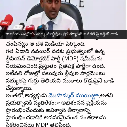
వ్రాసిన వారు
Jan 31, 2024
10:46 am
Sirish Praharaju
ఈ వార్తాకథనం ఏంటి
మాల్దీవుల ప్రాసిక్యూటర్ జనరల్ హుస్సేన్ షమీమ్‌ను
రాజకీయ సంక్షోభం మధ్య మాల్దీవుల ప్రాసిక్యూటర్ జనరల్ పై కత్తితో దాడి
గుర్తుతెలియని దుండగులు దారుణంగా కత్తితో పొడిచి
చంపినట్లు ఆ దేశ మీడియా పేర్కొంది.
గత ఏడాది నవంబర్ వరకు ప్రభుత్వంలో ఉన్న
మాల్దీవియన్ డెమోక్రటిక్ పార్టీ (MDP) షమీమ్‌ను
నియమించింది,ప్రస్తుతం ప్రతిపక్ష పార్టీగా ఉంది.
ఇటీవలి రోజుల్లో పలువురు మాల్దీవుల పార్లమెంటు
సభ్యులపై గుర్తు తెలియని ముఠాలు రోడ్డుపైనే దాడి
చేస్తున్నాయి.
ఇంతలో,అధ్యక్షుడు
మొహమ్మద్ ముయిజ్జూ
,అతని
ప్రభుత్వానికి వ్యతిరేకంగా అభిశంసన ప్రక్రియను
ప్రారంభించేందుకు అవిశ్వాస తీర్మానాన్ని
ప్రారంభించడానికి అవసరమైనంత సంతకాలను