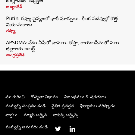
బంగ్లాదేశ్‌లో ఉద్రిక్తత
బంగ్లాదేశ్
Putin: రష్యా సైన్యంలో భారీ మార్పులు.. కీలక పదవుల్లో కొత్త
నియామకాలు
రష్యా
APSDMA: నేడు ఏపీలో వానలు.. కోస్తా, రాయలసీమలో పలు
జిల్లాలకు అలర్ట్
ఆంధ్రప్రదేశ్
మా గురించి
గోప్యతా విధానం
నిబంధనలు & షరతులు
మమ్మల్ని సంప్రదించండి
నైతిక ప్రవర్తన
ఫిర్యాదుల పరిష్కారం
వార్తలు
న్యూస్ ఆర్కైవ్
టాపిక్స్ ఆర్కైవ్స్
మమ్మల్ని అనుసరించండి