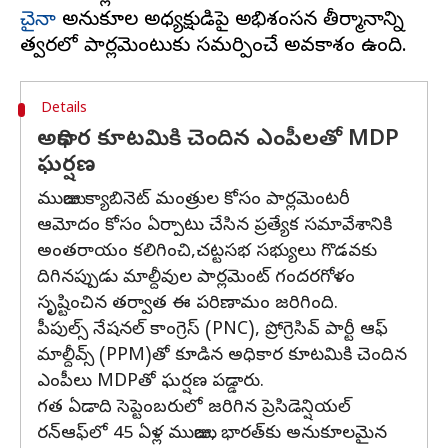
చైనా
అనుకూల అధ్యక్షుడిపై అభిశంసన తీర్మానాన్ని
Details
అధికార కూటమికి చెందిన ఎంపీలతో MDP
ఘర్షణ
ముయిజు క్యాబినెట్ మంత్రుల కోసం పార్లమెంటరీ
ఆమోదం కోసం ఏర్పాటు చేసిన ప్రత్యేక సమావేశానికి
అంతరాయం కలిగించి,చట్టసభ సభ్యులు గొడవకు
దిగినప్పుడు మాల్దీవుల పార్లమెంట్ గందరగోళం
సృష్టించిన తర్వాత ఈ పరిణామం జరిగింది.
పీపుల్స్ నేషనల్ కాంగ్రెస్ (PNC), ప్రోగ్రెసివ్ పార్టీ ఆఫ్
మాల్దీవ్స్ (PPM)తో కూడిన అధికార కూటమికి చెందిన
ఎంపీలు MDPతో ఘర్షణ పడ్డారు.
గత ఏడాది సెప్టెంబరులో జరిగిన ప్రెసిడెన్షియల్
రన్‌ఆఫ్‌లో 45 ఏళ్ల ముయిజు, భారత్‌కు అనుకూలమైన