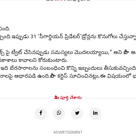
మీరు
50%
శాతం పూర్తి చేశారు
ింది.
ది.ఇప్పుడు 31 'సీగార్డియన్ ప్రిడేటర్'డ్రోన్లను కొనుగోలు చేస్తున
క్స్ పై ట్వీట్‌ చేసినప్పుడు సమస్యలు మొదలయ్యాయి," అని లీసా అన
వకాశాలు కావాలని కోరుకుంటారు.
ు, ఇది బేరసారాలను సంబంధించి కొన్ని ఇబ్బందులు తీసుకువచ్చింది
నాలపై ఆధారపడి ఉంది.లీసా కర్టిస్‌ సూచించినట్లు,ఈ విషయం
మీరు పూర్తి చేశారు
ADVERTISEMENT