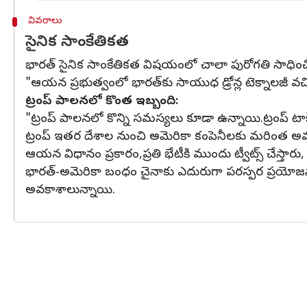
వివరాలు
సైనిక సాంకేతికత
భారత్‌ సైనిక సాంకేతికత విషయంలో చాలా పురోగతి సాధించ
"ఆయన ప్రభుత్వంలో భారత్‌కు సాయుధ డ్రోన్ల టెక్నాలజీ వచ్చిం
ట్రంప్‌ పాలనలో కొంత ఇబ్బంది:
"ట్రంప్‌ పాలనలో కొన్ని సమస్యలు కూడా ఉన్నాయి.ట్రంప్‌ టా
ట్రంప్‌ ఇతర దేశాల నుంచి అమెరికా కంపెనీలకు మరింత అ
ఆయన విధానం ప్రకారం,ప్రతి భేటీకి ముందు ట్వీట్స్ చేస్తార
భారత్‌-అమెరికా బంధం చైనాకు ఎదురుగా పరస్పర ప్రయోజ
అవకాశాలున్నాయి.