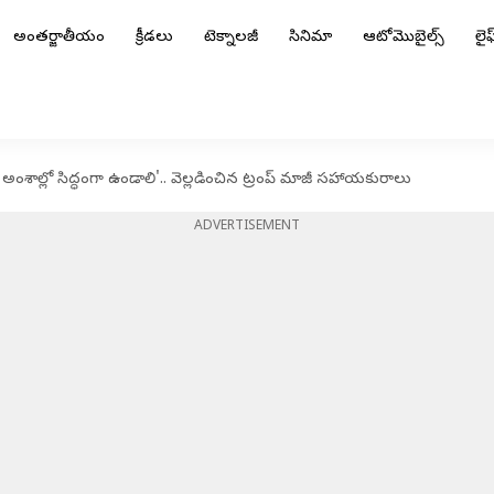
అంతర్జాతీయం
క్రీడలు
టెక్నాలజీ
సినిమా
ఆటోమొబైల్స్
లైఫ్
 అంశాల్లో సిద్ధంగా ఉండాలి'.. వెల్లడించిన ట్రంప్‌ మాజీ సహాయకురాలు
ADVERTISEMENT