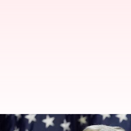
Donald Trump: 'భారత్‌ కొన్ని అంశాల్ల