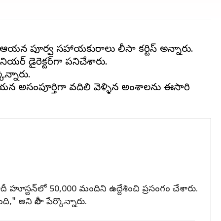
ఆయన పూర్వ సహాయకురాలు లీసా కర్టిస్‌ అన్నారు.
ర్‌ డైరెక్టర్‌గా పనిచేశారు.
ొన్నారు.
యన అసంపూర్తిగా వదిలి వెళ్ళిన అంశాలను ఈసారి
హూస్టన్‌లో 50,000 మందిని ఉద్దేశించి ప్రసంగం చేశారు.
" అని లీసా పేర్కొన్నారు.