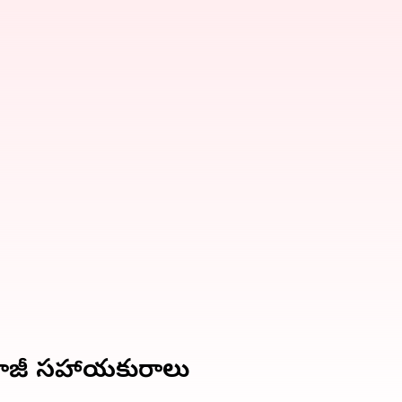
్‌ మాజీ సహాయకురాలు