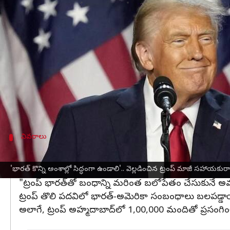
వ్రాసిన వారు
Nov 15, 2024
12:36 pm
Sirish Praharaju
ఈ వార్తాకథనం ఏంటి
అమెరికా
మాజీ అధ్యక్షుడు
డొనాల్డ్‌ ట్రంప్‌
తన రెండోసారి పా
2017-21 మధ్య ఆమె ట్రంప్‌ పాలనలో అమెరికా అధ్యక్షుడి డ
ట్రంప్‌ తన మొదటి పదవిలో అసంపూర్ణంగా ముగించిన అంశా
ఈ అంశాల్లో సుంకాలు, రష్యా నుంచి ఆయుధాల కొనుగోల
వివరాలు
భారత్‌-అమెరికా సంబంధాలు
లీసా కర్టిస్‌ ట్రంప్‌ రెండో పదవిలో భారత్‌కు సంబంధించి సా
'భారత్‌ కొన్ని అంశాల్లో సిద్ధంగా ఉండాలి'.. వెల్లడించిన ట్రంప్‌ మాజీ సహాయకుర
"ట్రంప్‌ భారత్‌తో బంధాన్ని మరింత బలోపేతం చేసుకునే అవక
ట్రంప్‌ తొలి పదవిలో భారత్‌-అమెరికా సంబంధాలు బలపడ్డా
అలాగే, ట్రంప్‌ అహ్మదాబాద్‌లో 1,00,000 మందితో ప్రసంగించ