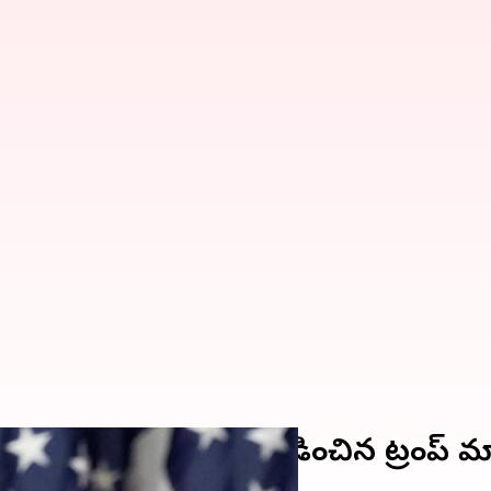
ో సిద్ధంగా ఉండాలి'.. వెల్లడించిన ట్రంప