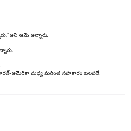
్నారు,"అని ఆమె అన్నారు.
్నారు.
.
లో భారత్‌-అమెరికా మధ్య మరింత సహకారం బలపడే