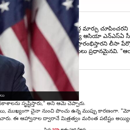
లనలో కూడా భారత్‌ విషయంలో పెద్ద మార్పు చూపించరని 
ిప్యూటీ సహాయకురాలిగా, దక్షిణ-మధ్య ఆసియా ఎన్‌ఎస్‌ఏ సీనియ
ల నుంచి ఈసారి రెండో విడత ప్రారంభిస్తారని లీసా పేర్క
్లు, ఇరాన్‌ నుంచి చమురు దిగుమతులు ప్రధానమైనవి. "ఆ
నుకూల దృక్పథం ఉంచాలని ఆశిస్తున్నారు.
ాలు
ాశాలను సృష్టిస్తారు," అని ఆమె చెప్పారు.
యి, ముఖ్యంగా చైనా నుంచి పొంచు ఉన్న ముప్పు కారణంగా. "మోదీ 
ారు. ఈ ఆహ్వానాల ద్వారానే మిత్రత్వం మరింత పటిష్టం అయ్యింది,