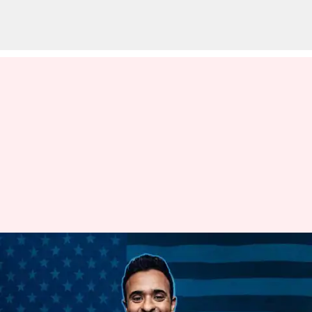
అమెరికా ప్రెసిడెంట్ బిడ్‌ కు
సిద్దపడుతున్న భారతీయ-అమెరికన్
వివేక్ రామస్వామి