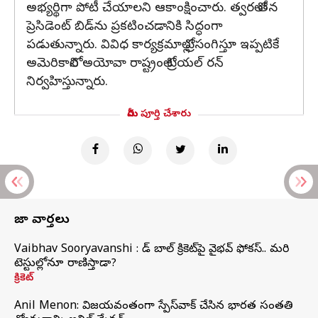
అభ్యర్థిగా పోటీ చేయాలని ఆకాంక్షించారు. త్వరలో తన
ప్రెసిడెంట్ బిడ్‌ను ప్రకటించడానికి సిద్ధంగా
పడుతున్నారు. వివిధ కార్యక్రమాల్లో ప్రసంగిస్తూ ఇప్పటికే
అమెరికాలోని అయోవా రాష్ట్రంలో ట్రయల్ రన్
నిర్వహిస్తున్నారు.
మీరు పూర్తి చేశారు
తాజా వార్తలు
Vaibhav Sooryavanshi : రెడ్ బాల్ క్రికెట్‌పై వైభవ్ ఫోకస్.. మరి
టెస్టుల్లోనూ రాణిస్తాడా?
క్రికెట్
Anil Menon: విజయవంతంగా స్పేస్‌వాక్‌ చేసిన భారత సంతతి