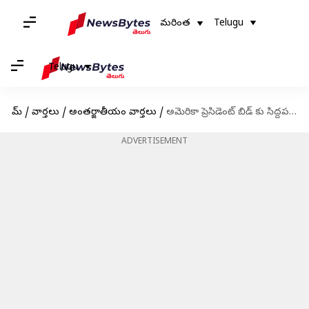
మరింత
Telugu
Telugu
హోమ్
/
వార్తలు
/
అంతర్జాతీయం వార్తలు
/
అమెరికా ప్రెసిడెంట్ బిడ్‌ కు సిద్దపడుతున్న భారతీయ-అమెరికన్ వివేక్ రామస్వామి
ADVERTISEMENT