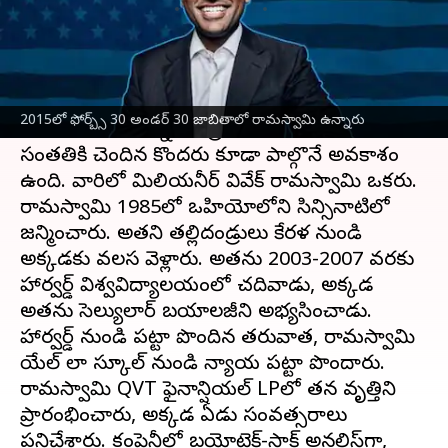
వ్రాసిన వారు
Feb 17, 2023
06:06 pm
Nishkala Sathivada
ఈ వార్తాకథనం ఏంటి
2024
అమెరికా
అధ్యక్ష ఎన్నికలు ఒక ప్రత్యేకత
2015లో ఫోర్బ్స్ 30 అండర్ 30 జాబితాలో రామస్వామి ఉన్నారు
సంతరించుకోనున్నాయి. ప్రెసిడెంట్ రేసులో భారత
సంతతికి చెందిన కొందరు కూడా పాల్గొనే అవకాశం
ఉంది. వారిలో మిలియనీర్ వివేక్ రామస్వామి ఒకరు.
రామస్వామి 1985లో ఒహియోలోని సిన్సినాటిలో
జన్మించారు. అతని తల్లిదండ్రులు కేరళ నుండి
అక్కడకు వలస వెళ్లారు. అతను 2003-2007 వరకు
హార్వర్డ్ విశ్వవిద్యాలయంలో చదివాడు, అక్కడ
అతను సెల్యులార్ బయాలజీని అభ్యసించాడు.
హార్వర్డ్ నుండి పట్టా పొందిన తరువాత, రామస్వామి
యేల్ లా స్కూల్ నుండి న్యాయ పట్టా పొందారు.
రామస్వామి QVT ఫైనాన్షియల్ LPలో తన వృత్తిని
ప్రారంభించారు, అక్కడ ఏడు సంవత్సరాలు
పనిచేశారు. కంపెనీలో బయోటెక్-స్టాక్ అనలిస్ట్‌గా,