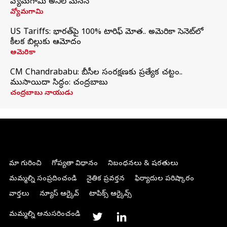
వ్యోమగామి అనిల్‌ మేనన్
వ్యోమగామి
US Tariffs: భారత్‌పై 100% టారిఫ్‌ మోత.. అమెరికా సెనెట్‌లో
కీలక బిల్లుకు ఆమోదం
అమెరికా
CM Chandrababu: బీసీల సంరక్షణకు ప్రత్యేక చట్టం..
ముసాయిదా సిద్ధం: చంద్రబాబు
చంద్రబాబు నాయుడు
మా గురించి
గోప్యతా విధానం
నిబంధనలు & షరతులు
మమ్మల్ని సంప్రదించండి
నైతిక ప్రవర్తన
ఫిర్యాదుల పరిష్కారం
వార్తలు
న్యూస్ ఆర్కైవ్
టాపిక్స్ ఆర్కైవ్స్
మమ్మల్ని అనుసరించండి