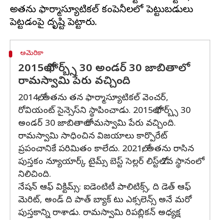
అతను ఫార్మాస్యూటికల్ కంపెనీలలో పెట్టుబడులు
అమెరికా
2015లో ఫోర్బ్స్ 30 అండర్ 30 జాబితాలో
రామస్వామి పేరు వచ్చింది
2014లో, అతను తన ఫార్మాస్యూటికల్ వెంచర్,
రోవియంట్ సైన్సెస్‌ని స్థాపించాడు. 2015లో ఫోర్బ్స్ 30
అండర్ 30 జాబితాలో రామస్వామి పేరు వచ్చింది.
రామస్వామి సాధించిన విజయాలు కార్పొరేట్
ప్రపంచానికే పరిమితం కాలేదు. 2021లో, అతను రాసిన
పుస్తకం న్యూయార్క్ టైమ్స్ బెస్ట్ సెల్లర్ లిస్ట్‌లో 2వ స్థానంలో
నిలిచింది.
నేషన్ ఆఫ్ విక్టిమ్స్: ఐడెంటిటీ పాలిటిక్స్, ది డెత్ ఆఫ్
మెరిట్, అండ్ ది పాత్ బ్యాక్ టు ఎక్సలెన్స్ అనే మరో
పుస్తకాన్ని రాశాడు. రామస్వామి రిపబ్లికన్‌ అధ్యక్ష